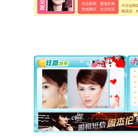
卖了。水
花边新闻
魔鬼辞典
今日运程
[春节]
风
情感测试
生活笑话
桃花运，
颜！冬去
道一声平
[春节]
传
片叶子是
送你一棵
[圣诞节]
你太多，
要平安！
[圣诞节]
能正大光明
都要快乐噢
[圣诞节]
如意,快乐
[元旦]
看
断电。爱
你是我专
[元旦]
如
起；二是
离。水晶
[元旦]
当
泣，这痛
卖了。水
[春节]
风
颜！冬去