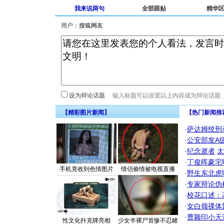
我来说两句
全部跟贴
精华
用户：
设为辩论话题
【精彩图片新闻】
【热门新闻推
·
萨达姆绞刑
·
公安部发A
·
纪念逝者
太
·
丁俊晖豪宅
手机竟收到色情图片
情侣偷情被电视直播
·
野生东北虎
·
专家辩论伪
·
校花口述：
·
女白领祼体
·
曹颖印小天
性文化扑克牌亮相
少女半裸尸首惨不忍睹