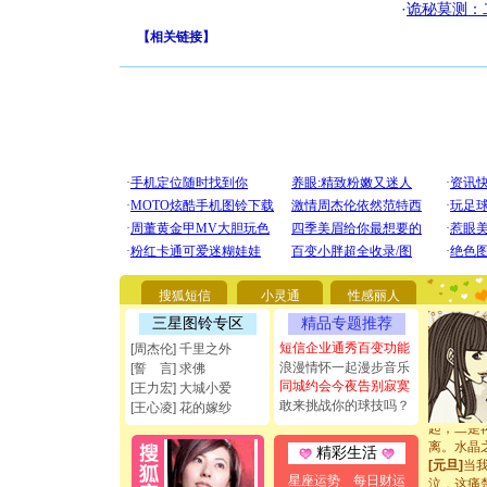
·
诡秘莫测：
【
相关链接
】
[圣诞节]
你太多，
要平安！
[圣诞节]
能正大光明
都要快乐噢
搜狐短信
小灵通
性感丽人
[圣诞节]
三星图铃专区
精品专题推荐
如意,快乐
[元旦]
看
短信企业通秀百变功能
[周杰伦] 千里之外
断电。爱
浪漫情怀一起漫步音乐
[誓 言] 求佛
你是我专
同城约会今夜告别寂寞
[王力宏] 大城小爱
[元旦]
如
敢来挑战你的球技吗？
[王心凌] 花的嫁纱
起；二是
离。水晶
精彩生活
[元旦]
当
泣，这痛
星座运势
每日财运