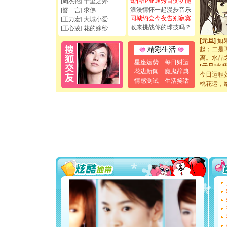
短信企业通秀百变功能
[周杰伦] 千里之外
如意,快乐
浪漫情怀一起漫步音乐
[誓 言] 求佛
[元旦]
看
同城约会今夜告别寂寞
断电。爱
[王力宏] 大城小爱
敢来挑战你的球技吗？
你是我专
[王心凌] 花的嫁纱
[元旦]
如
起；二是
精彩生活
离。水晶
[元旦]
当
星座运势
每日财运
泣，这痛
花边新闻
魔鬼辞典
今日运程
卖了。水
情感测试
生活笑话
桃花运，
[春节]
风
颜！冬去
道一声平
[春节]
传
片叶子是
送你一棵
[圣诞节]
你太多，
要平安！
[圣诞节]
能正大光明
都要快乐噢
[圣诞节]
如意,快乐
[元旦]
看
断电。爱
你是我专