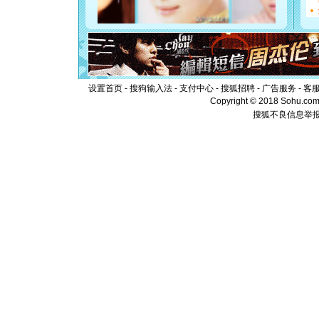
[元旦]
如
起；二是
离。水晶
[元旦]
当
泣，这痛
卖了。水
[春节]
风
设置首页
-
搜狗输入法
-
支付中心
-
搜狐招聘
-
广告服务
-
客
颜！冬去
Copyright © 2018 Sohu.com I
道一声平
搜狐不良信息举
[春节]
传
片叶子是
送你一棵