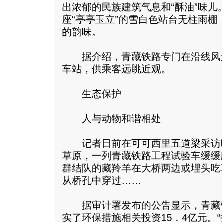
出浓郁的民族建筑气息和“酥油”味
座“亭亭玉立”的雪白色站台无柱雨
的韵味。
据介绍，青藏铁路专门在沿线风
车站，供乘客远眺近观。
生态保护
人与动物和谐相处
记者日前在可可西里五道梁采访
草原，一列青藏铁路工程试验车缓缓
群结队的藏羚羊在大桥两边或埋头吃
从桥孔中穿过……
据审计署发布的公告显示，青藏
实了环保措施相关投资15．4亿元。