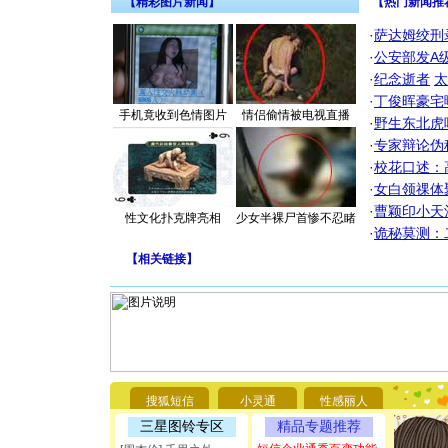
【精彩图片新闻】
【热门新闻推
·
萨达姆绞刑
·
公安部发A
·
纪念逝者
太
·
丁俊晖豪宅
手机竟收到色情图片
情侣偷情被电视直播
·
野生东北虎
·
专家辩论伪
·
校花口述：
·
女白领祼体
·
曹颖印小天
性文化扑克牌亮相
少女半裸尸首惨不忍睹
·
诡秘莫测：
【
相关链接
】
[圣诞节]
你太多，
要平安！
[圣诞节]
能正大光明
搜狐短信
小灵通
性感丽人
都要快乐噢
三星图铃专区
精品专题推荐
[圣诞节]