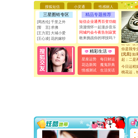
要平安！
搜狐短信
小灵通
性感丽人
[圣诞节]
三星图铃专区
精品专题推荐
能正大光明
都要快乐噢
短信企业通秀百变功能
[周杰伦] 千里之外
[圣诞节]
浪漫情怀一起漫步音乐
[誓 言] 求佛
如意,快乐
同城约会今夜告别寂寞
[王力宏] 大城小爱
[元旦]
看
敢来挑战你的球技吗？
[王心凌] 花的嫁纱
断电。爱
你是我专
精彩生活
[元旦]
如
起；二是
星座运势
每日财运
离。水晶
花边新闻
魔鬼辞典
今日运程
[元旦]
当
情感测试
生活笑话
桃花运，
泣，这痛
卖了。水
[春节]
风
颜！冬去
道一声平
[春节]
传
片叶子是
送你一棵
[圣诞节]
你太多，
要平安！
[圣诞节]
能正大光明