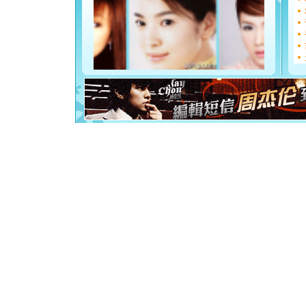
都要快乐噢
[圣诞节]
如意,快乐
[元旦]
看
断电。爱
你是我专
[元旦]
如
起；二是
离。水晶
[元旦]
当
泣，这痛
卖了。水
[春节]
风
颜！冬去
道一声平
[春节]
传
片叶子是
送你一棵