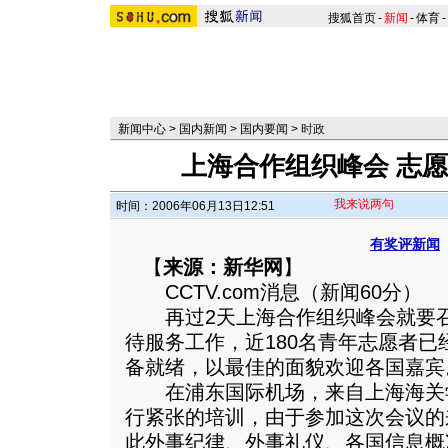
搜狐首页
-
新闻
-
体育
-
新闻中心
>
国内新闻
>
国内要闻
>
时政
上海合作组织峰会 志
我来说两句
时间：2006年06月13日12:51
有奖评新闻
【
来源：新华网
】
CCTV.com消息（新闻60分）
再过2天上海合作组织峰会就要召
待服务工作，近180名青年志愿者
备就绪，以最佳的面貌欢迎各国嘉宾
在浦东国际机场，来自上海海关学
行紧张的培训，由于参加这次会议的
此外事纪律、外事礼仪、各国信息概