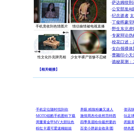
·
萨达姆绞刑
·
公安部发A
·
纪念逝者
太
·
丁俊晖豪宅
手机竟收到色情图片
情侣偷情被电视直播
·
野生东北虎
·
专家辩论伪
·
校花口述：
·
女白领祼体
·
曹颖印小天
性文化扑克牌亮相
少女半裸尸首惨不忍睹
·
诡秘莫测：
【
相关链接
】
[圣诞节]
你太多，