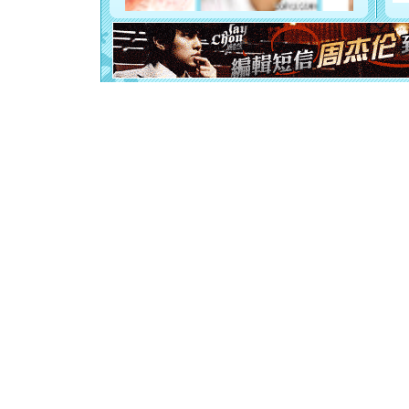
都要快乐噢
[圣诞节]
如意,快乐
[元旦]
看
断电。爱
你是我专
[元旦]
如
起；二是
离。水晶
[元旦]
当
泣，这痛
卖了。水
[春节]
风
颜！冬去
道一声平
[春节]
传
片叶子是
送你一棵