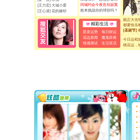
你太多，
同城约会今夜告别寂寞
[王力宏] 大城小爱
要平安！
敢来挑战你的球技吗？
[王心凌] 花的嫁纱
[圣诞节]
能正大光明
都要快乐噢
精彩生活
[圣诞节]
星座运势
每日财运
如意,快乐
花边新闻
魔鬼辞典
[元旦]
看
今日运程
情感测试
生活笑话
断电。爱
桃花运，
你是我专
[元旦]
如
起；二是
离。水晶
[元旦]
当
泣，这痛
卖了。水
[春节]
风
颜！冬去
道一声平
[春节]
传
片叶子是
送你一棵
[圣诞节]
你太多，
要平安！
[圣诞节]
能正大光明