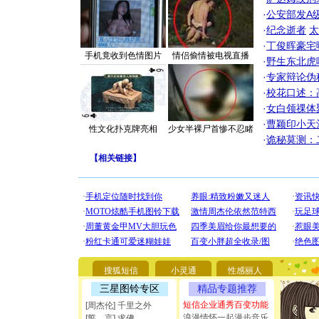
·
公安部发A
·
纪念逝者
太
·
丁俊晖豪宅
手机竟收到色情图片
情侣偷情被电视直播
·
野生东北虎
·
专家辩论伪
·
校花口述：
·
女白领祼体
·
曹颖印小天
性文化扑克牌亮相
少女半裸尸首惨不忍睹
·
诡秘莫测：
【
相关链接
】
搜狐短信
小灵通
性感丽人
三星图铃专区
精品专题推荐
短信企业通秀百变功能
[周杰伦] 千里之外
[圣诞节]
浪漫情怀一起漫步音乐
[誓 言] 求佛