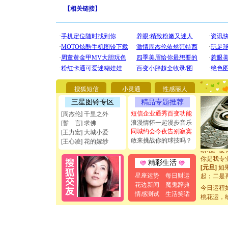
【
相关链接
】
[圣诞节]
你太多，
要平安！
搜狐短信
小灵通
性感丽人
[圣诞节]
三星图铃专区
精品专题推荐
能正大光明
都要快乐噢
短信企业通秀百变功能
[周杰伦] 千里之外
[圣诞节]
浪漫情怀一起漫步音乐
[誓 言] 求佛
如意,快乐
同城约会今夜告别寂寞
[王力宏] 大城小爱
[元旦]
看
敢来挑战你的球技吗？
[王心凌] 花的嫁纱
断电。爱
你是我专
精彩生活
[元旦]
如
起；二是
星座运势
每日财运
离。水晶
花边新闻
魔鬼辞典
今日运程
[元旦]
当
情感测试
生活笑话
桃花运，
泣，这痛
卖了。水
[春节]
风
颜！冬去