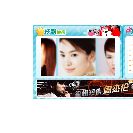
道一声平
[春节]
传
片叶子是
送你一棵
[圣诞节]
你太多，
要平安！
[圣诞节]
能正大光明
都要快乐噢
[圣诞节]
如意,快乐
[元旦]
看
断电。爱
你是我专
[元旦]
如
起；二是
离。水晶
[元旦]
当
泣，这痛
卖了。水
[春节]
风
颜！冬去
道一声平
[春节]
传
片叶子是