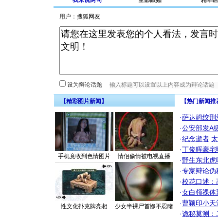
我来说两句
全部跟贴
精华
用户：
设为辩论话题
【精彩图片新闻】
【热门新闻推
·
萨达姆绞刑
·
公安部发A
·
纪念逝者
太
·
丁俊晖豪宅
手机竟收到色情图片
情侣偷情被电视直播
·
野生东北虎
·
专家辩论伪
·
校花口述：
·
女白领祼体
·
曹颖印小天
性文化扑克牌亮相
少女半裸尸首惨不忍睹
·
诡秘莫测：