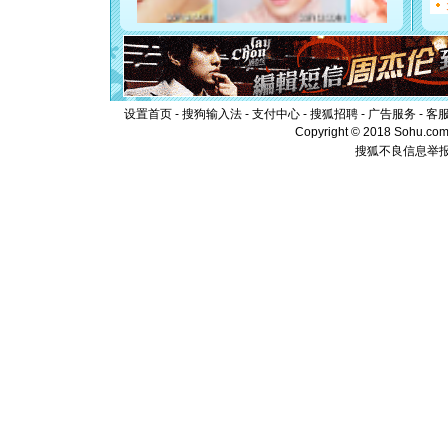
起；二是
离。水晶
[元旦]
当
泣，这痛
卖了。水
[春节]
风
颜！冬去
设置首页
-
搜狗输入法
-
支付中心
-
搜狐招聘
-
广告服务
-
客
道一声平
Copyright © 2018 Sohu.com I
[春节]
传
搜狐不良信息举
片叶子是
送你一棵