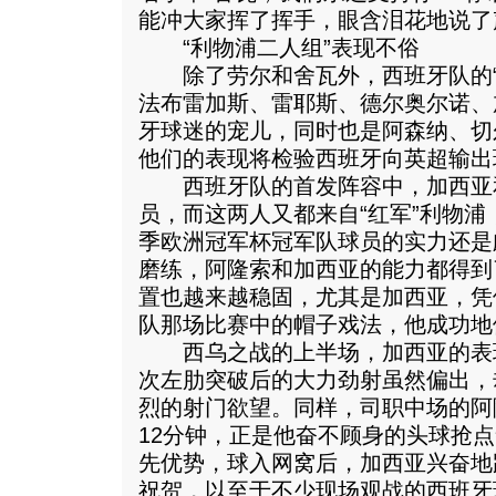
能冲大家挥了挥手，眼含泪花地说了声
“利物浦二人组”表现不俗
除了劳尔和舍瓦外，西班牙队的“
法布雷加斯、雷耶斯、德尔奥尔诺、
牙球迷的宠儿，同时也是阿森纳、切
他们的表现将检验西班牙向英超输出
西班牙队的首发阵容中，加西亚和
员，而这两人又都来自“红军”利物
季欧洲冠军杯冠军队球员的实力还是
磨练，阿隆索和加西亚的能力都得到
置也越来越稳固，尤其是加西亚，凭
队那场比赛中的帽子戏法，他成功地
西乌之战的上半场，加西亚的表现
次左肋突破后的大力劲射虽然偏出，
烈的射门欲望。同样，司职中场的阿
12分钟，正是他奋不顾身的头球抢点
先优势，球入网窝后，加西亚兴奋地
祝贺，以至于不少现场观战的西班牙