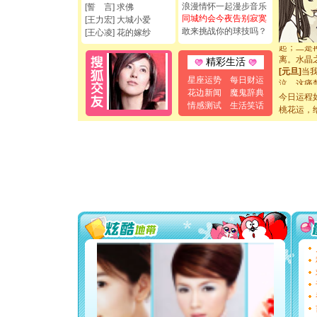
断电。爱
浪漫情怀一起漫步音乐
[誓 言] 求佛
你是我专
同城约会今夜告别寂寞
[王力宏] 大城小爱
[元旦]
如
敢来挑战你的球技吗？
[王心凌] 花的嫁纱
起；二是
离。水晶
精彩生活
[元旦]
当
泣，这痛
星座运势
每日财运
卖了。水
花边新闻
魔鬼辞典
今日运程
[春节]
风
情感测试
生活笑话
桃花运，
颜！冬去
道一声平
[春节]
传
片叶子是
送你一棵
[圣诞节]
你太多，
要平安！
[圣诞节]
能正大光明
都要快乐噢
[圣诞节]
如意,快乐
[元旦]
看
断电。爱
你是我专
[元旦]
如