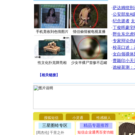
·
萨达姆绞刑
·
公安部发A
·
纪念逝者
太
·
丁俊晖豪宅
手机竟收到色情图片
情侣偷情被电视直播
·
野生东北虎
·
专家辩论伪
·
校花口述：
·
女白领祼体
·
曹颖印小天
性文化扑克牌亮相
少女半裸尸首惨不忍睹
·
诡秘莫测：
【
相关链接
】
[圣诞节]
你太多，
要平安！
[圣诞节]
能正大光明
都要快乐噢
搜狐短信
小灵通
性感丽人
[圣诞节]
三星图铃专区
精品专题推荐
如意,快乐
短信企业通秀百变功能
[元旦]
看
[周杰伦] 千里之外