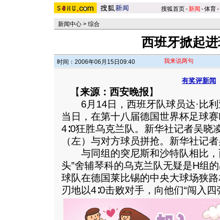
搜狐首页
-
新闻
-
体育
-
新闻中心
>
综合
西班牙掀起进
我来说两句
时间：2006年06月15日09:40
有奖评新闻
【
来源：西安晚报
】
6月14日，西班牙队球员达·比利
当日，在第十八届德国世界杯足球赛
4∶0狂胜乌克兰队。新华社记者吴晓
（左）与对方球员拼抢。新华社记者
与同组的突尼斯和沙特队相比，西
头”舍辅琴科的乌克兰队无疑是H组
球队在德国莱比锡的中央大球场狭路
刃地以4∶0击败对手，向他们“闯入