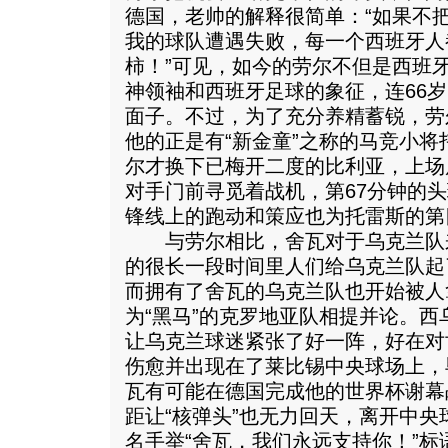
德国，老帅的解释很简单：“如果不
我的球队遭遇失败，每一个西班牙人
柿！”可见，如今的劳尔不但是西班
神领袖和西班牙足球的象征，连66
面子。不过，为了充分养精蓄锐，劳
他的正是有“新金童”之称的马竞小将
尔才换下已梅开二度的比利亚，上场
对手门前寻觅着战机，第67分钟的
锋线上的跑动和策应也为托雷斯的第
与劳尔相比，舍瓦对于乌克兰队
的很长一段时间里人们给乌克兰队起
而拥有了舍瓦的乌克兰队也开始被人拿
为“黑马”的克罗地亚队相提并论。
让乌克兰球迷紧张了好一阵，好在对
伤愈并出现在了莱比锡中央球场上，
瓦有可能在德国完成他的世界杯谢幕
距让“核弹头”也无力回天，离开中
名手举“舍瓦，我们永远支持你！”