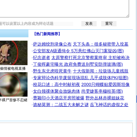
【热门新闻推荐】
·
萨达姆绞刑录像公布
天下头条：很多秘密带入坟墓
·
公安部发A级通缉令 5万悬红佛山灭门案疑凶(图)
·
纪念逝者
太原警察打死北京警察案终审 主犯被枪决
·
丁俊晖豪宅曝光 政府免费送别墅安防弹玻璃(图)
偷情被电视直播
·
野生东北虎咬死黄牛
十大假新闻：垃圾场儿童残肢
·
专家辩论伪科学废留现场混乱 几乎成肢体PK(组图)
·
校花口述：高中时献初夜
2000只蝴蝶贴爱因斯坦像
·
女白领祼体聚会放纵肉体
尚雯婕客串穆桂英(图)
·
曹颖印小天酒店开房照被爆
野外丛林赤裸姐妹花
半裸尸首惨不忍睹
·
诡秘莫测：二战五大未解之谜
岳飞神话的虚假之处
[圣诞节]
圣诞节到了，想想没什么送给你的，又不打算给