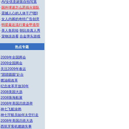
·
AV女优圣诞装自拍写真
·
国外球迷怎么恶搞火箭队
·
震撼人心的人体干尸[图]
·
女人内裤的奇特广告创意
·
明星最近流行黄金甲造型
·
美人鱼彩绘
朝比奈真人秀
·
宠物连连看
合金弹头游戏
热点专题
·
2009年全国两会
·
2009全国两会
·
关注2009年春运
·
"团团圆圆"赴台
·
燃油税改革
·
纪念改革开放30年
·
2008美国大选
·
2008珠海航展
·
2008年美国总统选举
·
神七飞船涂鸦
·
神七宇航员如何太空行走
·
2008年美国总统大选
·
西班牙客机燃烧失事