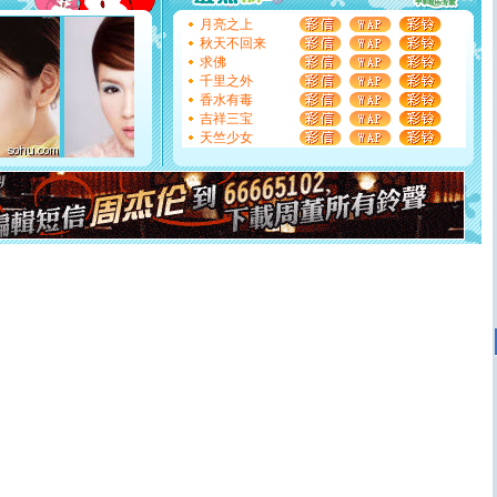
能正大光明地骚扰你,告诉你,圣诞要快乐!新年要快乐!天天
月亮之上
都要快乐噢!
秋天不回来
[圣诞节]
奉上一颗祝福的心,在这个特别的日子里,愿幸福,
求佛
如意,快乐,鲜花,一切美好的祝愿与你同在.圣诞快乐!
千里之外
[元旦]
看到你我会触电；看不到你我要充电；没有你我会
香水有毒
断电。爱你是我职业，想你是我事业，抱你是我特长，吻
吉祥三宝
你是我专业！水晶之恋祝你新年快乐
天竺少女
[元旦]
如果上天让我许三个愿望，一是今生今世和你在一
起；二是再生再世和你在一起；三是三生三世和你不再分
离。水晶之恋祝你新年快乐
[元旦]
当我狠下心扭头离去那一刻，你在我身后无助地哭
泣，这痛楚让我明白我多么爱你。我转身抱住你：这猪不
卖了。水晶之恋祝你新年快乐。
[春节]
风柔雨润好月圆，半岛铁盒伴身边，每日尽显开心
颜！冬去春来似水如烟，劳碌人生需尽欢！听一曲轻歌，
道一声平安！新年吉祥万事如愿
[春节]
传说薰衣草有四片叶子：第一片叶子是信仰，第二
片叶子是希望，第三片叶子是爱情，第四片叶子是幸运。
送你一棵薰衣草，愿你新年快乐！