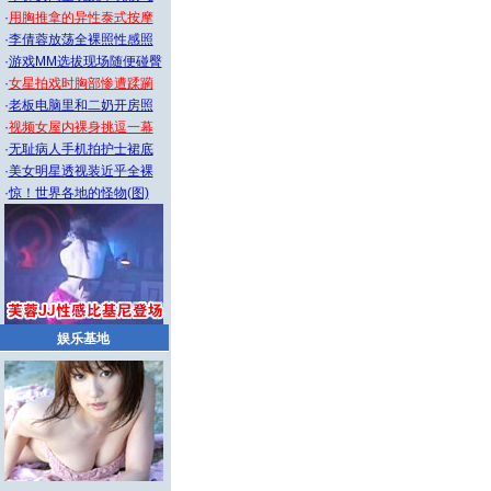
·
用胸推拿的异性泰式按摩
·
李倩蓉放荡全裸照性感照
·
游戏MM选拔现场随便碰臀
·
女星拍戏时胸部惨遭蹂躏
·
老板电脑里和二奶开房照
·
视频女屋内裸身挑逗一幕
·
无耻病人手机拍护士裙底
·
美女明星透视装近乎全裸
·
惊！世界各地的怪物(图)
娱乐基地