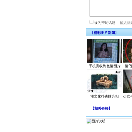
设为辩论话题
【精彩图片新闻】
手机竟收到色情图片
情侣
性文化扑克牌亮相
少女
【
相关链接
】