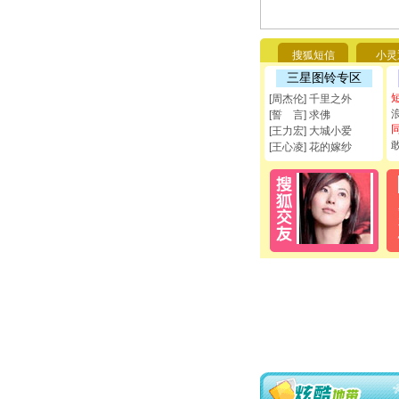
搜狐短信
小灵
三星图铃专区
[周杰伦] 千里之外
[誓 言] 求佛
[王力宏] 大城小爱
[王心凌] 花的嫁纱