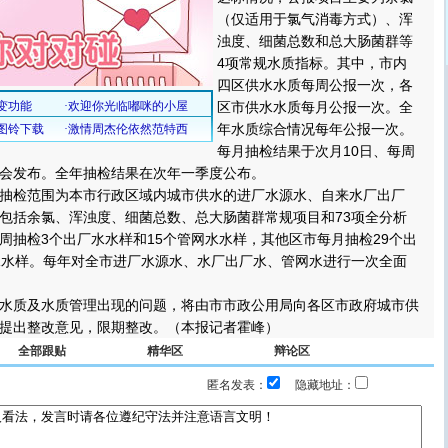
（仅适用于氯气消毒方式）、浑
浊度、细菌总数和总大肠菌群等
4项常规水质指标。其中，市内
四区供水水质每周公报一次，各
区市供水水质每月公报一次。全
年水质综合情况每年公报一次。
每月抽检结果于次月10日、每周
会发布。全年抽检结果在次年一季度公布。
检范围为本市行政区域内城市供水的进厂水源水、自来水厂出厂
包括余氯、浑浊度、细菌总数、总大肠菌群常规项目和73项全分析
周抽检3个出厂水水样和15个管网水水样，其他区市每月抽检29个出
水水样。每年对全市进厂水源水、水厂出厂水、管网水进行一次全面
质及水质管理出现的问题，将由市市政公用局向各区市政府城市供
提出整改意见，限期整改。（本报记者霍峰）
全部跟贴
精华区
辩论区
匿名发表：
隐藏地址：