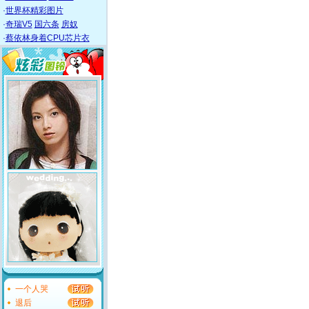
·
世界杯精彩图片
·
奇瑞V5
国六条
房奴
·
蔡依林身着CPU芯片衣
一个人哭
退后