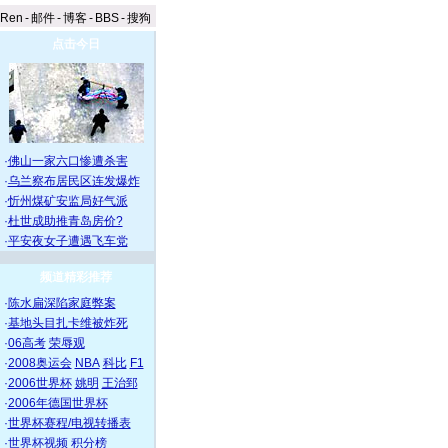
aRen
-
邮件
-
博客
-
BBS
-
搜狗
点击今日
·
佛山一家六口惨遭杀害
·
乌兰察布居民区连发爆炸
·
忻州煤矿安监局好气派
·
杜世成助推青岛房价?
·
平安夜女子遭遇飞车党
频道精彩推荐
·
陈水扁深陷家庭弊案
·
基地头目扎卡维被炸死
·
06高考
荣辱观
·
2008奥运会
NBA
科比
F1
·
2006世界杯
姚明
王治郅
·
2006年德国世界杯
·
世界杯赛程/电视转播表
·
世界杯视频
积分榜