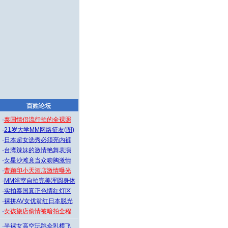
百姓论坛
·
泰国情侣流行拍的全裸照
·
21岁大学MM网络征友(图)
·
日本超女选秀必须亮内裤
·
台湾辣妹的激情艳舞表演
·
女星沙滩竟当众吻胸激情
·
曹颖印小天酒店激情曝光
·
MM浴室自拍完美浑圆身体
·
实拍泰国真正色情红灯区
·
裸拼AV女优翁红日本脱光
·
女孩旅店偷情被暗拍全程
·
半裸女高空玩跳伞乳横飞