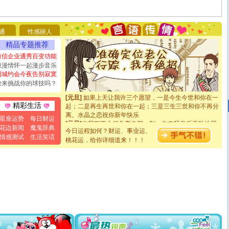
你太多，只有给你五千万：千万快乐！千万要健康！千万
要平安！千万要知足！千万不要忘记我！
[圣诞节]
不只这样的日子才会想起你,而是这样的日子才
通
性感丽人
能正大光明地骚扰你,告诉你,圣诞要快乐!新年要快乐!天天
都要快乐噢!
精品专题推荐
[圣诞节]
奉上一颗祝福的心,在这个特别的日子里,愿幸福,
短信企业通秀百变功能
如意,快乐,鲜花,一切美好的祝愿与你同在.圣诞快乐!
浪漫情怀一起漫步音乐
[元旦]
看到你我会触电；看不到你我要充电；没有你我会
同城约会今夜告别寂寞
断电。爱你是我职业，想你是我事业，抱你是我特长，吻
敢来挑战你的球技吗？
你是我专业！水晶之恋祝你新年快乐
[元旦]
如果上天让我许三个愿望，一是今生今世和你在一
起；二是再生再世和你在一起；三是三生三世和你不再分
精彩生活
离。水晶之恋祝你新年快乐
星座运势
每日财运
[元旦]
当我狠下心扭头离去那一刻，你在我身后无助地哭
花边新闻
魔鬼辞典
泣，这痛楚让我明白我多么爱你。我转身抱住你：这猪不
今日运程如何？财运、事业运、
卖了。水晶之恋祝你新年快乐。
情感测试
生活笑话
桃花运，给你详细道来！！！
[春节]
风柔雨润好月圆，半岛铁盒伴身边，每日尽显开心
颜！冬去春来似水如烟，劳碌人生需尽欢！听一曲轻歌，
道一声平安！新年吉祥万事如愿
[春节]
传说薰衣草有四片叶子：第一片叶子是信仰，第二
片叶子是希望，第三片叶子是爱情，第四片叶子是幸运。
送你一棵薰衣草，愿你新年快乐！
[圣诞节]
圣诞节到了，想想没什么送给你的，又不打算给
你太多，只有给你五千万：千万快乐！千万要健康！千万
要平安！千万要知足！千万不要忘记我！
[圣诞节]
不只这样的日子才会想起你,而是这样的日子才