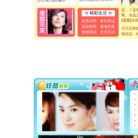
[王心凌] 花的嫁纱
[元旦]
如
起；二是
精彩生活
离。水晶
[元旦]
当
星座运势
每日财运
泣，这痛
花边新闻
魔鬼辞典
今日运程
卖了。水
情感测试
生活笑话
[春节]
桃花运，
风
颜！冬去
道一声平
[春节]
传
片叶子是
送你一棵
[圣诞节]
你太多，
要平安！
[圣诞节]
能正大光明
都要快乐噢
[圣诞节]
如意,快乐
[元旦]
看
断电。爱
你是我专
[元旦]
如
起；二是
离。水晶