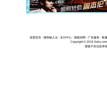
[元旦]
当
泣，这痛
卖了。水
[春节]
风
颜！冬去
道一声平
[春节]
传
片叶子是
送你一棵
设置首页
-
搜狗输入法
-
支付中心
-
搜狐招聘
-
广告服务
-
客
Copyright © 2018 Sohu.com I
搜狐不良信息举