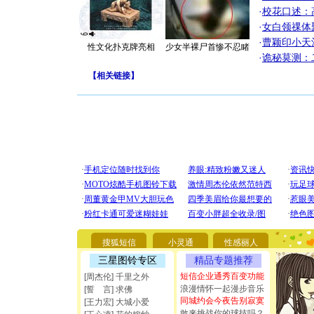
·
校花口述：
·
女白领祼体
·
曹颖印小天
性文化扑克牌亮相
少女半裸尸首惨不忍睹
·
诡秘莫测：
【
相关链接
】
[圣诞节]
你太多，
要平安！
[圣诞节]
能正大光明
搜狐短信
小灵通
性感丽人
都要快乐噢
三星图铃专区
精品专题推荐
[圣诞节]
如意,快乐
短信企业通秀百变功能
[周杰伦] 千里之外
[元旦]
看
浪漫情怀一起漫步音乐
[誓 言] 求佛
断电。爱
同城约会今夜告别寂寞
[王力宏] 大城小爱
你是我专
敢来挑战你的球技吗？