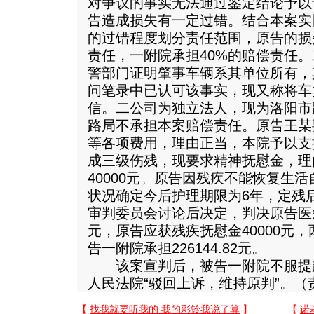
对争议的事实无法通过鉴定结论予以
告造成损失有一定过错。结合本案实
的过错程度划分责任范围，原告的损
责任，一附院承担40%的赔偿责任
警部门证明肇事车辆系其单位所有，
问笔录中已认可该事实，现又称将车
信。二公司为独立法人，现为洛阳市
路局不承担本案赔偿责任。原告王某
等各项费用，理由正当，本院予以支
成三级伤残，现要求精神抚慰金，理
40000元。原告因残疾不能恢复生
状况确定今后护理期限为6年，定残后
审判委员会讨论后决定，判决原告医疗费
元，原告应获残疾抚慰金40000元，两项
告一附院承担226144.82元。
该案宣判后，被告一附院不服提
人民法院“驳回上诉，维持原判”。（