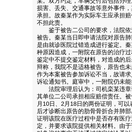
某。双方约定，车辆交付后包括办理
损害、丢失、交通事故等意外事件，
承担。故秦某作为实际车主应承担赔
不担此责。
鉴于被告二公司的要求，法院依
被告。秦某当日即申请法院对原告肺
是由就诊医院过错造成进行鉴定。秦
种原因造成，一附院在原告的治疗过
鉴定中不提交鉴定材料，对造成的后
辩称，我院不是适格被告，原告也未
作为本案被告参加诉讼不当，故请求
诉讼通知书。庭审中，一附院仍未能
法院审理后认为：司机栾某违章
其单位二公司承担相应赔偿责任。被告
月10日、2月18日的两份证明，可
后才诊断出原告的肋骨骨折合并肺部
证明该院在医疗过程中是否存有医疗
定，并要求该院提供相关材料。由于