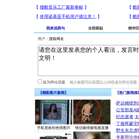
我来说两句
全部跟贴
精华
用户：
设为辩论话题
【精彩图片新闻】
【热门新闻推
·
萨达姆绞刑
·
公安部发A
·
纪念逝者
太
·
丁俊晖豪宅
手机竟收到色情图片
情侣偷情被电视直播
·
野生东北虎
·
专家辩论伪