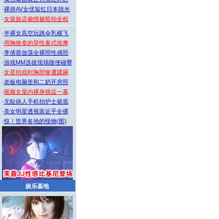
·
裸拼AV女优翁红日本脱光
·
女孩旅店偷情被暗拍全程
·
半裸女高空玩跳伞乳横飞
·
用胸推拿的异性泰式按摩
·
李倩蓉放荡全裸照性感照
·
游戏MM选拔现场随便碰臀
·
女星拍戏时胸部惨遭蹂躏
·
老板电脑里和二奶开房照
·
视频女屋内裸身挑逗一幕
·
无耻病人手机拍护士裙底
·
美女明星透视装近乎全裸
·
惊！世界各地的怪物(图)
娱乐基地