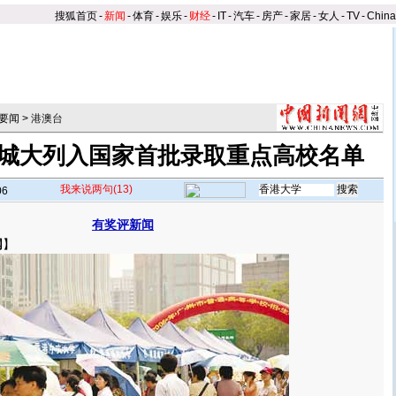
搜狐首页
-
新闻
-
体育
-
娱乐
-
财经
-
IT
-
汽车
-
房产
-
家居
-
女人
-
TV
-
Chin
要闻
>
港澳台
城大列入国家首批录取重点高校名单
我来说两句
(13)
06
有奖评新闻
网
】