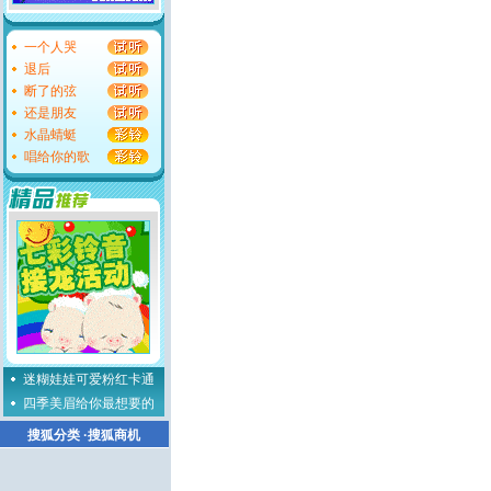
一个人哭
退后
断了的弦
还是朋友
水晶蜻蜓
唱给你的歌
迷糊娃娃可爱粉红卡通
四季美眉给你最想要的
搜狐分类
·
搜狐商机