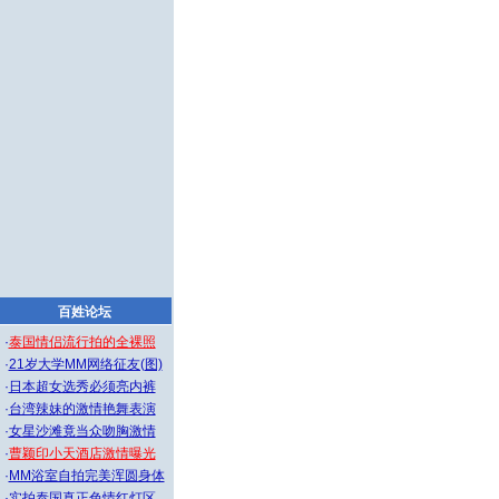
百姓论坛
·
泰国情侣流行拍的全裸照
·
21岁大学MM网络征友(图)
·
日本超女选秀必须亮内裤
·
台湾辣妹的激情艳舞表演
·
女星沙滩竟当众吻胸激情
·
曹颖印小天酒店激情曝光
·
MM浴室自拍完美浑圆身体
·
实拍泰国真正色情红灯区