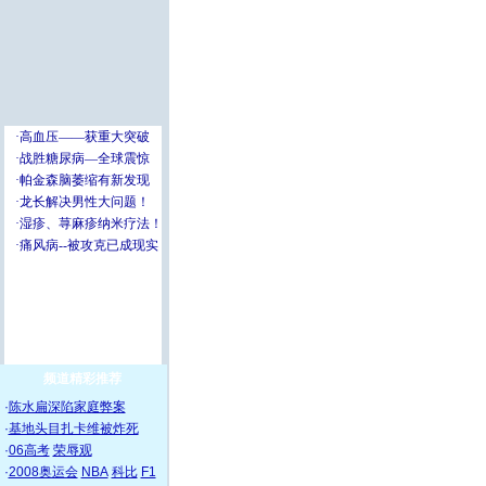
频道精彩推荐
·
陈水扁深陷家庭弊案
·
基地头目扎卡维被炸死
·
06高考
荣辱观
·
2008奥运会
NBA
科比
F1