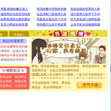
[圣诞节]
圣诞节到了，想想没什么送给你的，又不打算给
你太多，只有给你五千万：千万快乐！千万要健康！千万
要平安！千万要知足！千万不要忘记我！
通
性感丽人
[圣诞节]
不只这样的日子才会想起你,而是这样的日子才
精品专题推荐
能正大光明地骚扰你,告诉你,圣诞要快乐!新年要快乐!天天
短信企业通秀百变功能
都要快乐噢!
[圣诞节]
奉上一颗祝福的心,在这个特别的日子里,愿幸福,
浪漫情怀一起漫步音乐
如意,快乐,鲜花,一切美好的祝愿与你同在.圣诞快乐!
同城约会今夜告别寂寞
[元旦]
看到你我会触电；看不到你我要充电；没有你我会
敢来挑战你的球技吗？
断电。爱你是我职业，想你是我事业，抱你是我特长，吻
你是我专业！水晶之恋祝你新年快乐
精彩生活
[元旦]
如果上天让我许三个愿望，一是今生今世和你在一
起；二是再生再世和你在一起；三是三生三世和你不再分
星座运势
每日财运
离。水晶之恋祝你新年快乐
花边新闻
魔鬼辞典
今日运程如何？财运、事业运、
[元旦]
当我狠下心扭头离去那一刻，你在我身后无助地哭
情感测试
生活笑话
桃花运，给你详细道来！！！
泣，这痛楚让我明白我多么爱你。我转身抱住你：这猪不
卖了。水晶之恋祝你新年快乐。
[春节]
风柔雨润好月圆，半岛铁盒伴身边，每日尽显开心
颜！冬去春来似水如烟，劳碌人生需尽欢！听一曲轻歌，
道一声平安！新年吉祥万事如愿
[春节]
传说薰衣草有四片叶子：第一片叶子是信仰，第二