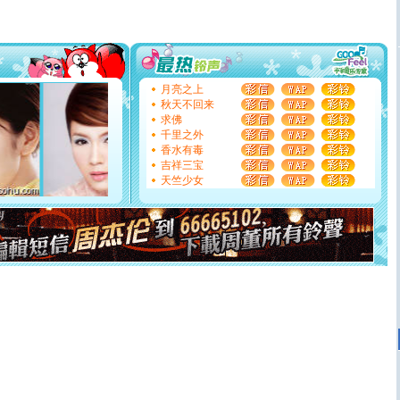
片叶子是希望，第三片叶子是爱情，第四片叶子是幸运。
送你一棵薰衣草，愿你新年快乐！
[圣诞节]
圣诞节到了，想想没什么送给你的，又不打算给
你太多，只有给你五千万：千万快乐！千万要健康！千万
要平安！千万要知足！千万不要忘记我！
[圣诞节]
不只这样的日子才会想起你,而是这样的日子才
月亮之上
能正大光明地骚扰你,告诉你,圣诞要快乐!新年要快乐!天天
秋天不回来
都要快乐噢!
求佛
[圣诞节]
奉上一颗祝福的心,在这个特别的日子里,愿幸福,
千里之外
如意,快乐,鲜花,一切美好的祝愿与你同在.圣诞快乐!
香水有毒
[元旦]
看到你我会触电；看不到你我要充电；没有你我会
吉祥三宝
断电。爱你是我职业，想你是我事业，抱你是我特长，吻
天竺少女
你是我专业！水晶之恋祝你新年快乐
[元旦]
如果上天让我许三个愿望，一是今生今世和你在一
起；二是再生再世和你在一起；三是三生三世和你不再分
离。水晶之恋祝你新年快乐
[元旦]
当我狠下心扭头离去那一刻，你在我身后无助地哭
泣，这痛楚让我明白我多么爱你。我转身抱住你：这猪不
卖了。水晶之恋祝你新年快乐。
[春节]
风柔雨润好月圆，半岛铁盒伴身边，每日尽显开心
颜！冬去春来似水如烟，劳碌人生需尽欢！听一曲轻歌，
道一声平安！新年吉祥万事如愿
[春节]
传说薰衣草有四片叶子：第一片叶子是信仰，第二
片叶子是希望，第三片叶子是爱情，第四片叶子是幸运。
送你一棵薰衣草，愿你新年快乐！