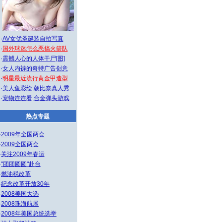
·
AV女优圣诞装自拍写真
·
国外球迷怎么恶搞火箭队
·
震撼人心的人体干尸[图]
·
女人内裤的奇特广告创意
·
明星最近流行黄金甲造型
·
美人鱼彩绘
朝比奈真人秀
·
宠物连连看
合金弹头游戏
热点专题
·
2009年全国两会
·
2009全国两会
·
关注2009年春运
·
"团团圆圆"赴台
·
燃油税改革
·
纪念改革开放30年
·
2008美国大选
·
2008珠海航展
·
2008年美国总统选举