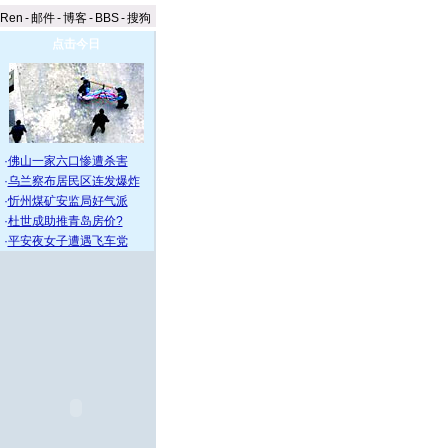
aRen
-
邮件
-
博客
-
BBS
-
搜狗
点击今日
·
佛山一家六口惨遭杀害
·
乌兰察布居民区连发爆炸
·
忻州煤矿安监局好气派
·
杜世成助推青岛房价?
·
平安夜女子遭遇飞车党