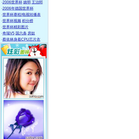
·
2006世界杯
姚明
王治郅
·
2006年德国世界杯
·
世界杯赛程/电视转播表
·
世界杯视频
积分榜
·
世界杯精彩图片
·
奇瑞V5
国六条
房奴
·
蔡依林身着CPU芯片衣