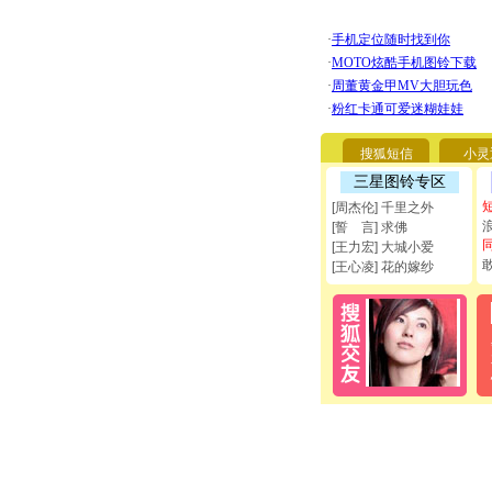
搜狐短信
小灵
三星图铃专区
[周杰伦] 千里之外
[誓 言] 求佛
[王力宏] 大城小爱
[王心凌] 花的嫁纱