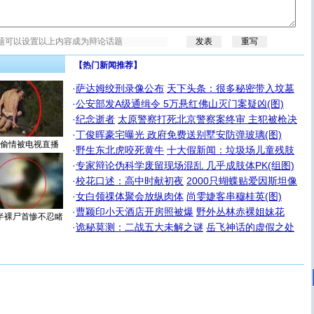
【热门新闻推荐】
·
萨达姆绞刑录像公布
天下头条：很多秘密带入坟墓
·
公安部发A级通缉令 5万悬红佛山灭门案疑凶(图)
·
纪念逝者
太原警察打死北京警察案终审 主犯被枪决
·
丁俊晖豪宅曝光 政府免费送别墅安防弹玻璃(图)
偷情被电视直播
·
野生东北虎咬死黄牛
十大假新闻：垃圾场儿童残肢
·
专家辩论伪科学废留现场混乱 几乎成肢体PK(组图)
·
校花口述：高中时献初夜
2000只蝴蝶贴爱因斯坦像
·
女白领祼体聚会放纵肉体
尚雯婕客串穆桂英(图)
·
曹颖印小天酒店开房照被爆
野外丛林赤裸姐妹花
半裸尸首惨不忍睹
·
诡秘莫测：二战五大未解之谜
岳飞神话的虚假之处