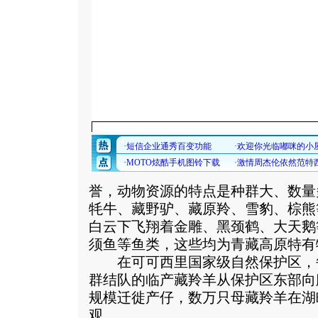
誉，动物资源的特点是种群大、数量
牦牛、藏野驴、藏原羚、雪豹、棕熊
白云下飞翔着金雕、黑颈鹤、大天鹅
须鱼等鱼类，这些均为青藏高原特有
在可可西里国家级自然保护区，每
群结队的临产藏羚羊从保护区东部向
规模迁徙产仔，数万只母藏羚羊在湖
观。