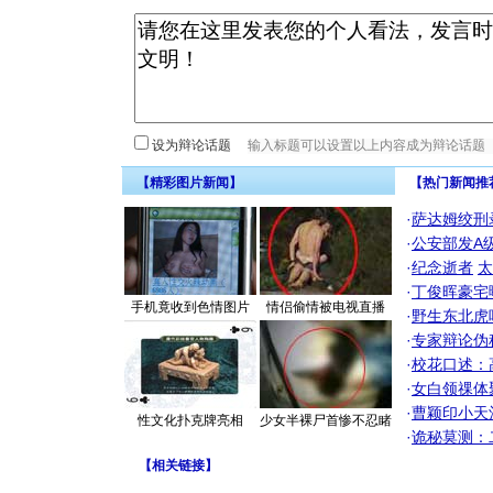
设为辩论话题
【精彩图片新闻】
【热门新闻推
·
萨达姆绞刑
·
公安部发A
·
纪念逝者
太
·
丁俊晖豪宅
手机竟收到色情图片
情侣偷情被电视直播
·
野生东北虎
·
专家辩论伪
·
校花口述：
·
女白领祼体
·
曹颖印小天
性文化扑克牌亮相
少女半裸尸首惨不忍睹
·
诡秘莫测：
【
相关链接
】