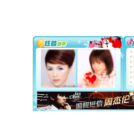
送你一棵
[圣诞节]
你太多，
要平安！
[圣诞节]
能正大光明
都要快乐噢
[圣诞节]
如意,快乐
[元旦]
看
断电。爱
你是我专
[元旦]
如
起；二是
离。水晶
[元旦]
当
泣，这痛
卖了。水
[春节]
风
颜！冬去
道一声平
[春节]
传
片叶子是
送你一棵