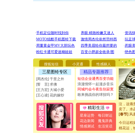
[圣诞节]
你太多，
要平安！
[圣诞节]
能正大光明
都要快乐噢
[圣诞节]
如意,快乐
搜狐短信
小灵通
性感丽人
[元旦]
看
断电。爱
三星图铃专区
精品专题推荐
你是我专
短信企业通秀百变功能
[周杰伦] 千里之外
[元旦]
如
浪漫情怀一起漫步音乐
[誓 言] 求佛
起；二是
同城约会今夜告别寂寞
[王力宏] 大城小爱
离。水晶
敢来挑战你的球技吗？
[王心凌] 花的嫁纱
[元旦]
当
泣，这痛
卖了。水
精彩生活
[春节]
风
星座运势
每日财运
颜！冬去
花边新闻
魔鬼辞典
道一声平
今日运程
情感测试
生活笑话
[春节]
传
桃花运，
片叶子是