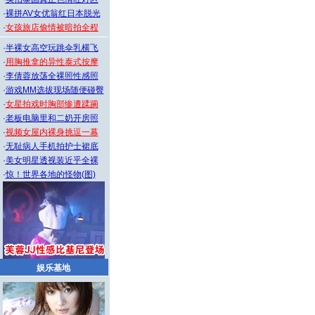
·
裸拼AV女优翁红日本脱光
·
女孩旅店偷情被暗拍全程
·
半裸女高空玩跳伞乳横飞
·
用胸推拿的异性泰式按摩
·
李倩蓉放荡全裸照性感照
·
游戏MM选拔现场随便碰臀
·
女星拍戏时胸部惨遭蹂躏
·
老板电脑里和二奶开房照
·
视频女屋内裸身挑逗一幕
·
无耻病人手机拍护士裙底
·
美女明星透视装近乎全裸
·
惊！世界各地的怪物(图)
娱乐基地