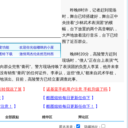
昨晚8时许，记者赶到现场
时，舞台已经搭建好，舞台正中
央挂着“少林武术表演团”的横
幅，台下放置的两个高音喇叭，
大声地放着流行音乐，台下已经
围了近百群众。
晚8时20分，高陵警方赶到
现场时，“僧人”正在台上表演“气
”正向群众兜售“膏药”。警方现场传唤了表演团的负责人李某，他并未拿
没有销售“膏药”的任何证件。李承认，这些“僧人”都来自武术学校，
地演出。目前，高陵警方已经立案调查此事。
全部跟贴
精华区
辩论区
匿名发表：
隐藏地址：