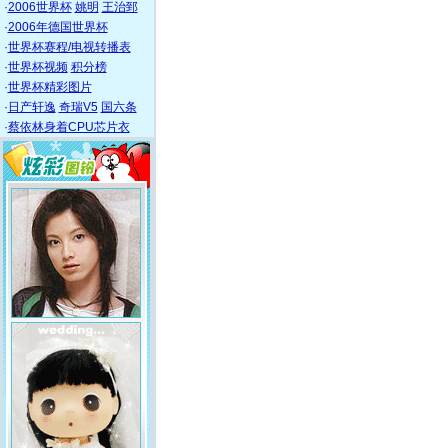
·
2006世界杯
姚明
王治郅
·
2006年德国世界杯
·
世界杯赛程/电视转播表
·
世界杯视频
积分榜
·
世界杯精彩图片
·
日产轩逸
奇瑞V5
国六条
·
蔡依林身着CPU芯片衣