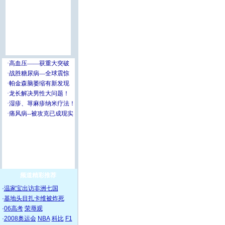
频道精彩推荐
·
温家宝出访非洲七国
·
基地头目扎卡维被炸死
·
06高考
荣辱观
·
2008奥运会
NBA
科比
F1