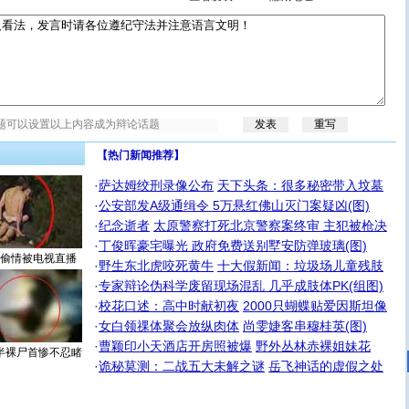
【热门新闻推荐】
·
萨达姆绞刑录像公布
天下头条：很多秘密带入坟墓
·
公安部发A级通缉令 5万悬红佛山灭门案疑凶(图)
·
纪念逝者
太原警察打死北京警察案终审 主犯被枪决
·
丁俊晖豪宅曝光 政府免费送别墅安防弹玻璃(图)
偷情被电视直播
·
野生东北虎咬死黄牛
十大假新闻：垃圾场儿童残肢
·
专家辩论伪科学废留现场混乱 几乎成肢体PK(组图)
·
校花口述：高中时献初夜
2000只蝴蝶贴爱因斯坦像
·
女白领祼体聚会放纵肉体
尚雯婕客串穆桂英(图)
·
曹颖印小天酒店开房照被爆
野外丛林赤裸姐妹花
半裸尸首惨不忍睹
·
诡秘莫测：二战五大未解之谜
岳飞神话的虚假之处