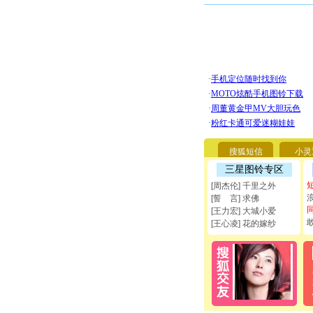
搜狐短信
小灵
三星图铃专区
[周杰伦] 千里之外
[誓 言] 求佛
[王力宏] 大城小爱
[王心凌] 花的嫁纱