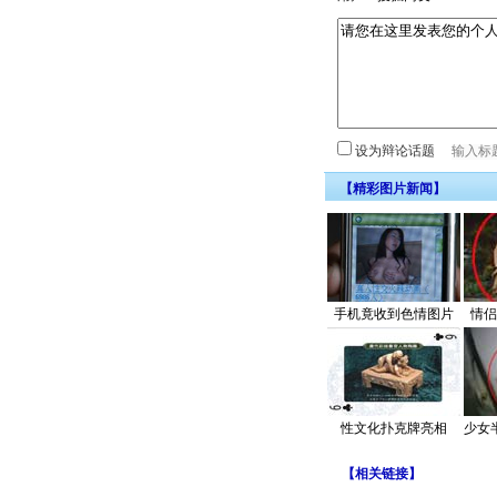
设为辩论话题
【精彩图片新闻】
手机竟收到色情图片
情侣
性文化扑克牌亮相
少女
【
相关链接
】