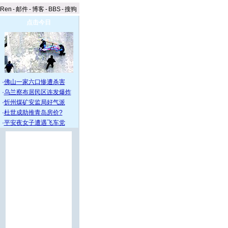
aRen
-
邮件
-
博客
-
BBS
-
搜狗
点击今日
·
佛山一家六口惨遭杀害
·
乌兰察布居民区连发爆炸
·
忻州煤矿安监局好气派
·
杜世成助推青岛房价?
·
平安夜女子遭遇飞车党