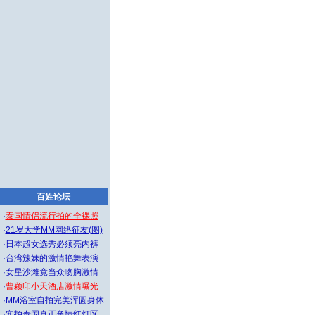
百姓论坛
·
泰国情侣流行拍的全裸照
·
21岁大学MM网络征友(图)
·
日本超女选秀必须亮内裤
·
台湾辣妹的激情艳舞表演
·
女星沙滩竟当众吻胸激情
·
曹颖印小天酒店激情曝光
·
MM浴室自拍完美浑圆身体
·
实拍泰国真正色情红灯区