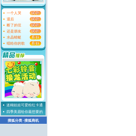
一个人哭
退后
断了的弦
还是朋友
水晶蜻蜓
唱给你的歌
迷糊娃娃可爱粉红卡通
四季美眉给你最想要的
搜狐分类
·
搜狐商机