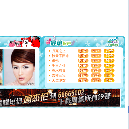
[春节]
风柔雨润好月圆，半岛铁盒伴身边，每日尽显开心
颜！冬去春来似水如烟，劳碌人生需尽欢！听一曲轻歌，
道一声平安！新年吉祥万事如愿
[春节]
传说薰衣草有四片叶子：第一片叶子是信仰，第二
片叶子是希望，第三片叶子是爱情，第四片叶子是幸运。
送你一棵薰衣草，愿你新年快乐！
[圣诞节]
圣诞节到了，想想没什么送给你的，又不打算给
你太多，只有给你五千万：千万快乐！千万要健康！千万
要平安！千万要知足！千万不要忘记我！
[圣诞节]
不只这样的日子才会想起你,而是这样的日子才
能正大光明地骚扰你,告诉你,圣诞要快乐!新年要快乐!天天
月亮之上
都要快乐噢!
秋天不回来
[圣诞节]
奉上一颗祝福的心,在这个特别的日子里,愿幸福,
求佛
如意,快乐,鲜花,一切美好的祝愿与你同在.圣诞快乐!
千里之外
[元旦]
看到你我会触电；看不到你我要充电；没有你我会
香水有毒
断电。爱你是我职业，想你是我事业，抱你是我特长，吻
吉祥三宝
你是我专业！水晶之恋祝你新年快乐
天竺少女
[元旦]
如果上天让我许三个愿望，一是今生今世和你在一
起；二是再生再世和你在一起；三是三生三世和你不再分
离。水晶之恋祝你新年快乐
[元旦]
当我狠下心扭头离去那一刻，你在我身后无助地哭
泣，这痛楚让我明白我多么爱你。我转身抱住你：这猪不
卖了。水晶之恋祝你新年快乐。
[春节]
风柔雨润好月圆，半岛铁盒伴身边，每日尽显开心
颜！冬去春来似水如烟，劳碌人生需尽欢！听一曲轻歌，
道一声平安！新年吉祥万事如愿
[春节]
传说薰衣草有四片叶子：第一片叶子是信仰，第二