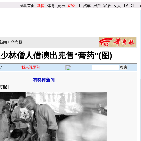
搜狐首页
-
新闻
-
体育
-
娱乐
-
财经
-
IT
-
汽车
-
房产
-
家居
-
女人
-
TV
-
Chin
新闻
>
华商报
假少林僧人借演出兜售“膏药”(图)
我来说两句
41
有奖评新闻
商报
】