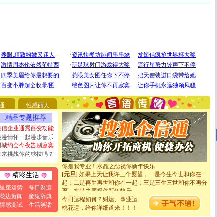
[圣诞节]
圣诞节到了，想想没什么送给你的，又不打算给
你太多，只有给你五千万：千万快乐！千万要健康！千万
要平安！千万要知足！千万不要忘记我！
[圣诞节]
不只这样的日子才会想起你,而是这样的日子才
通
性感丽人
能正大光明地骚扰你,告诉你,圣诞要快乐!新年要快乐!天天
精品专题推荐
都要快乐噢!
短信企业通秀百变功能
[圣诞节]
奉上一颗祝福的心,在这个特别的日子里,愿幸福,
如意,快乐,鲜花,一切美好的祝愿与你同在.圣诞快乐!
浪漫情怀一起漫步音乐
[元旦]
看到你我会触电；看不到你我要充电；没有你我会
同城约会今夜告别寂寞
断电。爱你是我职业，想你是我事业，抱你是我特长，吻
敢来挑战你的球技吗？
你是我专业！水晶之恋祝你新年快乐
[元旦]
如果上天让我许三个愿望，一是今生今世和你在一
精彩生活
起；二是再生再世和你在一起；三是三生三世和你不再分
离。水晶之恋祝你新年快乐
星座运势
每日财运
[元旦]
当我狠下心扭头离去那一刻，你在我身后无助地哭
花边新闻
魔鬼辞典
今日运程如何？财运、事业运、
泣，这痛楚让我明白我多么爱你。我转身抱住你：这猪不
情感测试
生活笑话
桃花运，给你详细道来！！！
卖了。水晶之恋祝你新年快乐。