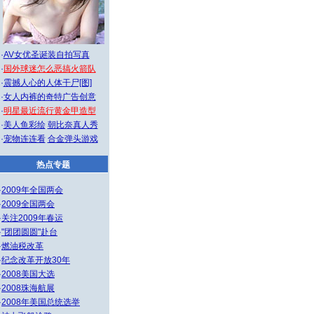
·
AV女优圣诞装自拍写真
·
国外球迷怎么恶搞火箭队
·
震撼人心的人体干尸[图]
·
女人内裤的奇特广告创意
·
明星最近流行黄金甲造型
·
美人鱼彩绘
朝比奈真人秀
·
宠物连连看
合金弹头游戏
热点专题
·
2009年全国两会
·
2009全国两会
·
关注2009年春运
·
"团团圆圆"赴台
·
燃油税改革
·
纪念改革开放30年
·
2008美国大选
·
2008珠海航展
·
2008年美国总统选举