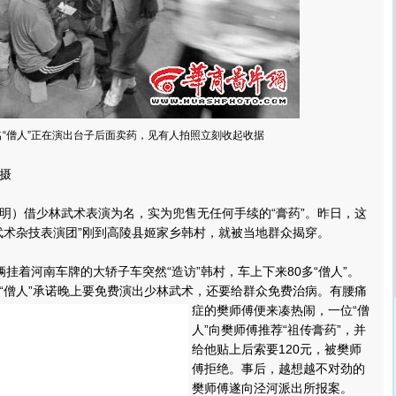
名“僧人”正在演出台子后面卖药，见有人拍照立刻收起收据
摄
）借少林武术表演为名，实为兜售无任何手续的“膏药”。昨日，这
武术杂技表演团”刚到高陵县姬家乡韩村，就被当地群众揭穿。
着河南车牌的大轿子车突然“造访”韩村，车上下来80多“僧人”。
“僧人”承诺晚上要免费演出少林武术，还要给群众免费治病。
有腰痛
症的樊师傅便来凑热闹，一位“僧
人”向樊师傅推荐“祖传膏药”，并
给他贴上后索要120元，被樊师
傅拒绝。事后，越想越不对劲的
樊师傅遂向泾河派出所报案。