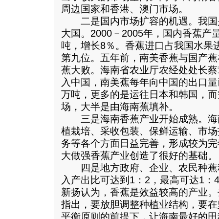
周边国家和香港、澳门市场。
二是国内市场扩容的机遇。我国
大国。2000－2005年，国内香蕉产
吨，增长8％。香蕉进口占我国水果
第九位。五年前，南美香蕉与国产蕉
蕉大败。海南省农业厅农经处处长蔡
入中国，南美蕉每年向中国的出口量已
万吨，更多的是运往日本和韩国，而
场，大半是由海南蕉填补。
三是海南香蕉产业开始成熟。海
植栽培、采收包装、保鲜运输、市场
务等各个方面日益完善，形成较为完
大做强香蕉产业创造了很好的基础。
四是地方政府、企业、农民种蕉
入产出比可达到1：2，最高可达1：
新扬认为，香蕉是效益较高的产业。
指出，要放胆调整种植业结构，要在
平衡原则的前提下，让海南最好的田