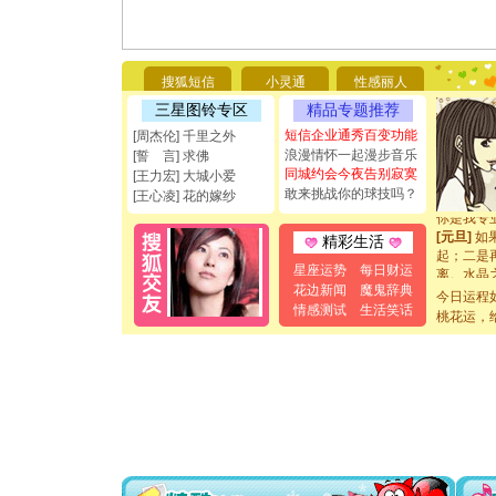
[圣诞节]
你太多，
要平安！
[圣诞节]
搜狐短信
小灵通
性感丽人
能正大光明
三星图铃专区
精品专题推荐
都要快乐噢
[圣诞节]
短信企业通秀百变功能
[周杰伦] 千里之外
如意,快乐
浪漫情怀一起漫步音乐
[誓 言] 求佛
[元旦]
看
同城约会今夜告别寂寞
[王力宏] 大城小爱
断电。爱
敢来挑战你的球技吗？
[王心凌] 花的嫁纱
你是我专
[元旦]
如
精彩生活
起；二是
离。水晶
星座运势
每日财运
[元旦]
当
花边新闻
魔鬼辞典
今日运程
泣，这痛
情感测试
生活笑话
桃花运，
卖了。水
[春节]
风
颜！冬去
道一声平
[春节]
传
片叶子是
送你一棵
[圣诞节]
你太多，
要平安！