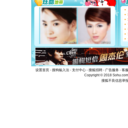
[圣诞节]
能正大光明
都要快乐噢
[圣诞节]
如意,快乐
[元旦]
看
断电。爱
你是我专
[元旦]
如
起；二是
离。水晶
[元旦]
当
泣，这痛
卖了。水
设置首页
-
搜狗输入法
-
支付中心
-
搜狐招聘
-
广告服务
-
客
[春节]
风
Copyright © 2018 Sohu.com I
颜！冬去
搜狐不良信息举
道一声平
[春节]
传
片叶子是
送你一棵