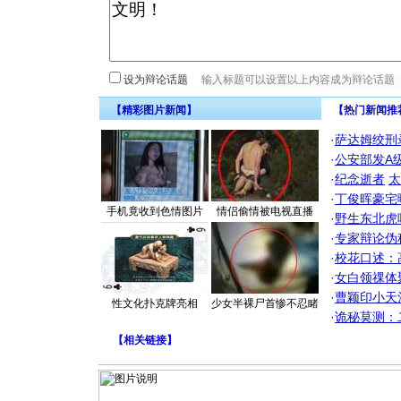
设为辩论话题
【精彩图片新闻】
【热门新闻推
·
萨达姆绞刑
·
公安部发A
·
纪念逝者
太
·
丁俊晖豪宅
手机竟收到色情图片
情侣偷情被电视直播
·
野生东北虎
·
专家辩论伪
·
校花口述：
·
女白领祼体
·
曹颖印小天
性文化扑克牌亮相
少女半裸尸首惨不忍睹
·
诡秘莫测：
【
相关链接
】