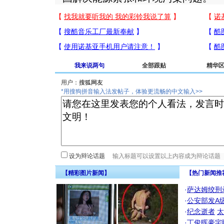
我来说两句
全部跟贴
精华
用户：
*用搜狗拼音输入法发帖子，体验更流畅的中文输入>>
设为辩论话题
【精彩图片新闻】
【热门新闻推
·
萨达姆绞刑
·
公安部发A
·
纪念逝者
太
·
丁俊晖豪宅