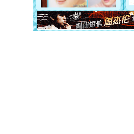
你是我专
[元旦]
如
起；二是
离。水晶
[元旦]
当
泣，这痛
卖了。水
[春节]
风
颜！冬去
道一声平
[春节]
传
片叶子是
送你一棵