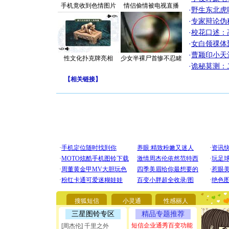
手机竟收到色情图片
情侣偷情被电视直播
·
野生东北虎
·
专家辩论伪
·
校花口述：
·
女白领祼体
·
曹颖印小天
性文化扑克牌亮相
少女半裸尸首惨不忍睹
·
诡秘莫测：
【
相关链接
】
[圣诞节]
你太多，
要平安！
搜狐短信
小灵通
性感丽人
[圣诞节]
三星图铃专区
精品专题推荐
能正大光明
都要快乐噢
短信企业通秀百变功能
[周杰伦] 千里之外