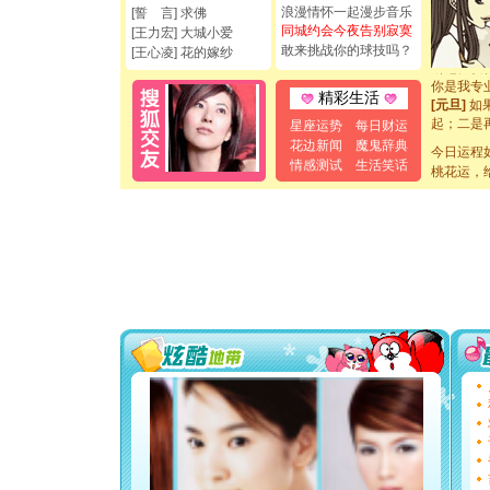
[圣诞节]
浪漫情怀一起漫步音乐
[誓 言] 求佛
如意,快乐
同城约会今夜告别寂寞
[王力宏] 大城小爱
[元旦]
看
敢来挑战你的球技吗？
[王心凌] 花的嫁纱
断电。爱
你是我专
精彩生活
[元旦]
如
起；二是
星座运势
每日财运
离。水晶
花边新闻
魔鬼辞典
今日运程
[元旦]
当
情感测试
生活笑话
泣，这痛
桃花运，
卖了。水
[春节]
风
颜！冬去
道一声平
[春节]
传
片叶子是
送你一棵
[圣诞节]
你太多，
要平安！
[圣诞节]
能正大光明
都要快乐噢
[圣诞节]
如意,快乐
[元旦]
看
断电。爱