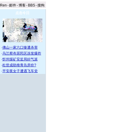
aRen
-
邮件
-
博客
-
BBS
-
搜狗
点击今日
·
佛山一家六口惨遭杀害
·
乌兰察布居民区连发爆炸
·
忻州煤矿安监局好气派
·
杜世成助推青岛房价?
·
平安夜女子遭遇飞车党