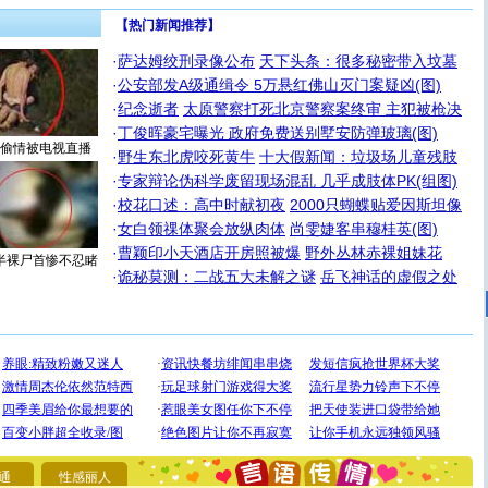
【热门新闻推荐】
·
萨达姆绞刑录像公布
天下头条：很多秘密带入坟墓
·
公安部发A级通缉令 5万悬红佛山灭门案疑凶(图)
·
纪念逝者
太原警察打死北京警察案终审 主犯被枪决
·
丁俊晖豪宅曝光 政府免费送别墅安防弹玻璃(图)
偷情被电视直播
·
野生东北虎咬死黄牛
十大假新闻：垃圾场儿童残肢
·
专家辩论伪科学废留现场混乱 几乎成肢体PK(组图)
·
校花口述：高中时献初夜
2000只蝴蝶贴爱因斯坦像
·
女白领祼体聚会放纵肉体
尚雯婕客串穆桂英(图)
·
曹颖印小天酒店开房照被爆
野外丛林赤裸姐妹花
半裸尸首惨不忍睹
·
诡秘莫测：二战五大未解之谜
岳飞神话的虚假之处
[圣诞节]
圣诞节到了，想想没什么送给你的，又不打算给
你太多，只有给你五千万：千万快乐！千万要健康！千万
要平安！千万要知足！千万不要忘记我！
通
性感丽人
[圣诞节]
不只这样的日子才会想起你,而是这样的日子才