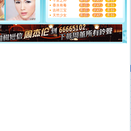
如意,快乐,鲜花,一切美好的祝愿与你同在.圣诞快乐!
千里之外
[元旦]
看到你我会触电；看不到你我要充电；没有你我会
香水有毒
断电。爱你是我职业，想你是我事业，抱你是我特长，吻
吉祥三宝
你是我专业！水晶之恋祝你新年快乐
天竺少女
[元旦]
如果上天让我许三个愿望，一是今生今世和你在一
起；二是再生再世和你在一起；三是三生三世和你不再分
离。水晶之恋祝你新年快乐
[元旦]
当我狠下心扭头离去那一刻，你在我身后无助地哭
泣，这痛楚让我明白我多么爱你。我转身抱住你：这猪不
卖了。水晶之恋祝你新年快乐。
[春节]
风柔雨润好月圆，半岛铁盒伴身边，每日尽显开心
颜！冬去春来似水如烟，劳碌人生需尽欢！听一曲轻歌，
道一声平安！新年吉祥万事如愿
[春节]
传说薰衣草有四片叶子：第一片叶子是信仰，第二
片叶子是希望，第三片叶子是爱情，第四片叶子是幸运。
送你一棵薰衣草，愿你新年快乐！