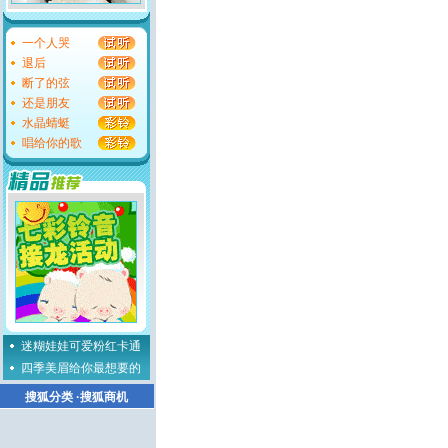
一个人哭
退后
断了的弦
还是朋友
水晶蜻蜓
唱给你的歌
迷糊娃娃可爱粉红卡通
四季美眉给你最想要的
搜狐分类
·
搜狐商机