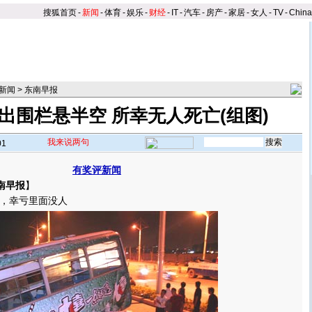
搜狐首页
-
新闻
-
体育
-
娱乐
-
财经
-
IT
-
汽车
-
房产
-
家居
-
女人
-
TV
-
Chin
新闻
>
东南早报
出围栏悬半空 所幸无人死亡(组图)
我来说两句
01
有奖评新闻
南早报
】
，幸亏里面没人