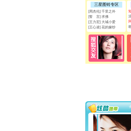
三星图铃专区
[周杰伦] 千里之外
[誓 言] 求佛
[王力宏] 大城小爱
[王心凌] 花的嫁纱