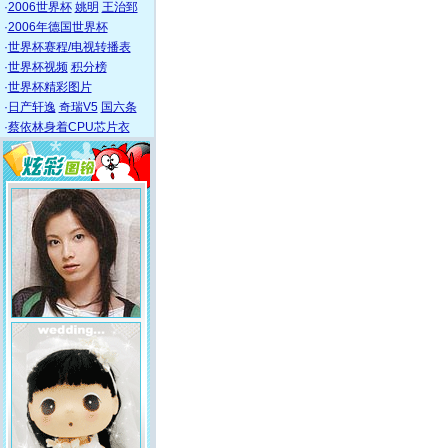
·
2006世界杯
姚明
王治郅
·
2006年德国世界杯
·
世界杯赛程/电视转播表
·
世界杯视频
积分榜
·
世界杯精彩图片
·
日产轩逸
奇瑞V5
国六条
·
蔡依林身着CPU芯片衣