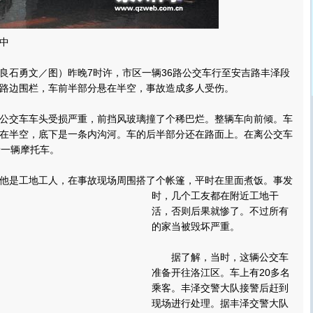
中
石勇文／图）昨晚7时许，市区一辆36路公交车行至安吉路丰泽段
路边围栏，车前半部分悬在半空，事故造成多人受伤。
交车车头受损严重，前挡风玻璃撞了个稀巴烂。整辆车向前倾。车
在半空，底下是一条内沟河。车的后半部分还在路面上。在离公交车
着一辆摩托车。
是工地工人，在事故现场周围搭了个帐篷，平时在里面煮饭。
事发
时，几个工友都在附近工地干
活，否则后果就惨了。不过所有
的家当被毁坏严重。
据了解，当时，这辆公交车
准备开往洛江区。车上有20多名
乘客。丰泽交警大队接警后赶到
现场进行处理。据丰泽交警大队