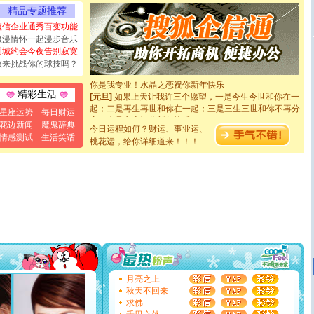
能正大光明地骚扰你,告诉你,圣诞要快乐!新年要快乐!天天
精品专题推荐
都要快乐噢!
短信企业通秀百变功能
[圣诞节]
奉上一颗祝福的心,在这个特别的日子里,愿幸福,
浪漫情怀一起漫步音乐
如意,快乐,鲜花,一切美好的祝愿与你同在.圣诞快乐!
同城约会今夜告别寂寞
[元旦]
看到你我会触电；看不到你我要充电；没有你我会
敢来挑战你的球技吗？
断电。爱你是我职业，想你是我事业，抱你是我特长，吻
你是我专业！水晶之恋祝你新年快乐
[元旦]
如果上天让我许三个愿望，一是今生今世和你在一
精彩生活
起；二是再生再世和你在一起；三是三生三世和你不再分
星座运势
每日财运
离。水晶之恋祝你新年快乐
[元旦]
当我狠下心扭头离去那一刻，你在我身后无助地哭
花边新闻
魔鬼辞典
今日运程如何？财运、事业运、
泣，这痛楚让我明白我多么爱你。我转身抱住你：这猪不
情感测试
生活笑话
桃花运，给你详细道来！！！
卖了。水晶之恋祝你新年快乐。
[春节]
风柔雨润好月圆，半岛铁盒伴身边，每日尽显开心
颜！冬去春来似水如烟，劳碌人生需尽欢！听一曲轻歌，
道一声平安！新年吉祥万事如愿
[春节]
传说薰衣草有四片叶子：第一片叶子是信仰，第二
片叶子是希望，第三片叶子是爱情，第四片叶子是幸运。
送你一棵薰衣草，愿你新年快乐！
[圣诞节]
圣诞节到了，想想没什么送给你的，又不打算给
你太多，只有给你五千万：千万快乐！千万要健康！千万
要平安！千万要知足！千万不要忘记我！
[圣诞节]
不只这样的日子才会想起你,而是这样的日子才
能正大光明地骚扰你,告诉你,圣诞要快乐!新年要快乐!天天
月亮之上
都要快乐噢!
秋天不回来
[圣诞节]
奉上一颗祝福的心,在这个特别的日子里,愿幸福,
求佛