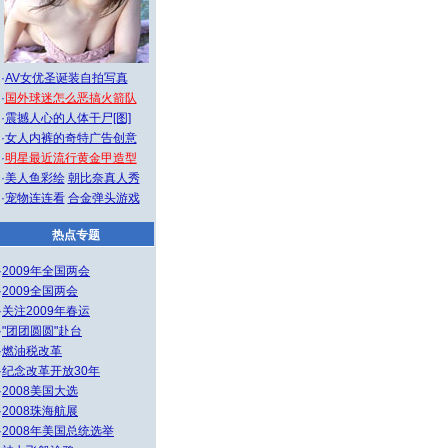
·
AV女优圣诞装自拍写真
·
国外球迷怎么恶搞火箭队
·
震撼人心的人体干尸[图]
·
女人内裤的奇特广告创意
·
明星最近流行黄金甲造型
·
美人鱼彩绘
朝比奈真人秀
·
宠物连连看
合金弹头游戏
热点专题
·
2009年全国两会
·
2009全国两会
·
关注2009年春运
·
"团团圆圆"赴台
·
燃油税改革
·
纪念改革开放30年
·
2008美国大选
·
2008珠海航展
·
2008年美国总统选举