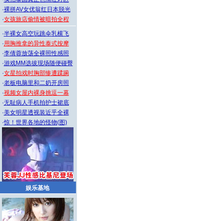
·
裸拼AV女优翁红日本脱光
·
女孩旅店偷情被暗拍全程
·
半裸女高空玩跳伞乳横飞
·
用胸推拿的异性泰式按摩
·
李倩蓉放荡全裸照性感照
·
游戏MM选拔现场随便碰臀
·
女星拍戏时胸部惨遭蹂躏
·
老板电脑里和二奶开房照
·
视频女屋内裸身挑逗一幕
·
无耻病人手机拍护士裙底
·
美女明星透视装近乎全裸
·
惊！世界各地的怪物(图)
娱乐基地