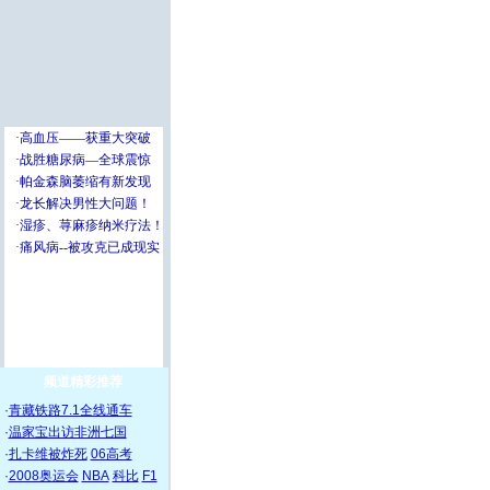
频道精彩推荐
·
青藏铁路7.1全线通车
·
温家宝出访非洲七国
·
扎卡维被炸死
06高考
·
2008奥运会
NBA
科比
F1