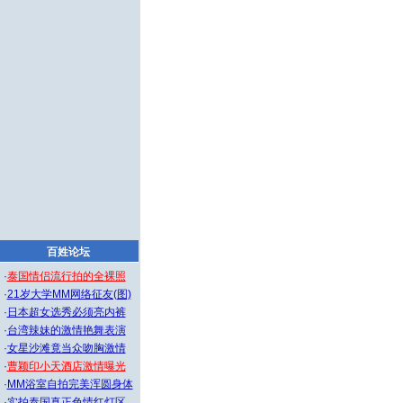
百姓论坛
·
泰国情侣流行拍的全裸照
·
21岁大学MM网络征友(图)
·
日本超女选秀必须亮内裤
·
台湾辣妹的激情艳舞表演
·
女星沙滩竟当众吻胸激情
·
曹颖印小天酒店激情曝光
·
MM浴室自拍完美浑圆身体
·
实拍泰国真正色情红灯区