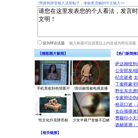
*用搜狗拼音输入法发帖子，体验更流畅的中文输入>>
设为辩论话题
【精彩图片新闻】
【热门新闻推
·
萨达姆绞刑
·
公安部发A
·
纪念逝者
太
·
丁俊晖豪宅
手机竟收到色情图片
情侣偷情被电视直播
·
野生东北虎
·
专家辩论伪
·
校花口述：
·
女白领祼体
·
曹颖印小天
性文化扑克牌亮相
少女半裸尸首惨不忍睹
·
诡秘莫测：
【
相关链接
】