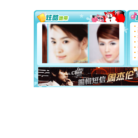
送你一棵
[圣诞节]
你太多，
要平安！
[圣诞节]
能正大光明
都要快乐噢
[圣诞节]
如意,快乐
[元旦]
看
断电。爱
你是我专
[元旦]
如
起；二是
离。水晶
[元旦]
当
泣，这痛
卖了。水
[春节]
风
颜！冬去
道一声平
[春节]
传
片叶子是
送你一棵