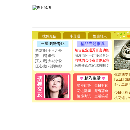
[圣诞节]
你太多，
要平安！
搜狐短信
小灵通
性感丽人
[圣诞节]
能正大光明
三星图铃专区
精品专题推荐
都要快乐噢
短信企业通秀百变功能
[周杰伦] 千里之外
[圣诞节]
浪漫情怀一起漫步音乐
[誓 言] 求佛
如意,快乐
同城约会今夜告别寂寞
[王力宏] 大城小爱
[元旦]
看
敢来挑战你的球技吗？
[王心凌] 花的嫁纱
断电。爱
你是我专
[元旦]
如
精彩生活
起；二是
星座运势
每日财运
离。水晶
花边新闻
魔鬼辞典
[元旦]
当
今日运程
情感测试
生活笑话
泣，这痛
桃花运，
卖了。水
[春节]
风
颜！冬去
道一声平
[春节]
传
片叶子是