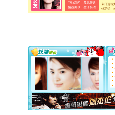
离。水晶
花边新闻
魔鬼辞典
今日运程
[元旦]
当
情感测试
生活笑话
桃花运，
泣，这痛
卖了。水
[春节]
风
颜！冬去
道一声平
[春节]
传
片叶子是
送你一棵
[圣诞节]
你太多，
要平安！
[圣诞节]
能正大光明
都要快乐噢
[圣诞节]
如意,快乐
[元旦]
看
断电。爱
你是我专
[元旦]
如
起；二是
离。水晶
[元旦]
当
泣，这痛