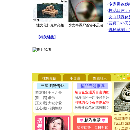
·
专家辩论伪
·
校花口述：
·
女白领祼体
·
曹颖印小天
性文化扑克牌亮相
少女半裸尸首惨不忍睹
·
诡秘莫测：
【
相关链接
】
[圣诞节]
你太多，
要平安！
搜狐短信
小灵通
性感丽人
[圣诞节]
三星图铃专区
精品专题推荐
能正大光明
短信企业通秀百变功能
[周杰伦] 千里之外
都要快乐噢
浪漫情怀一起漫步音乐
[圣诞节]
[誓 言] 求佛
同城约会今夜告别寂寞
如意,快乐
[王力宏] 大城小爱
[元旦]
看
敢来挑战你的球技吗？
[王心凌] 花的嫁纱
断电。爱
你是我专
精彩生活
[元旦]
如
起；二是
星座运势
每日财运