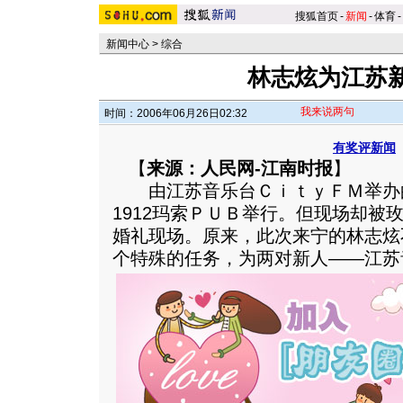
搜狐首页
-
新闻
-
体育
-
新闻中心
>
综合
林志炫为江苏
我来说两句
时间：2006年06月26日02:32
有奖评新闻
【
来源：人民网-江南时报
】
由江苏音乐台ＣｉｔｙＦＭ举办
1912玛索ＰＵＢ举行。但现场却被
婚礼现场。原来，此次来宁的林志炫
个特殊的任务，为两对新人——江苏