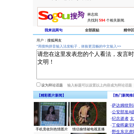
共找到
594
个相关新闻.
我来说两句
全部跟贴
精华
用户：
*用搜狗拼音输入法发帖子，体验更流畅的中文输入>>
设为辩论话题
【精彩图片新闻】
【热门新闻推
·
萨达姆绞刑
·
公安部发A
·
纪念逝者
太
·
丁俊晖豪宅
手机竟收到色情图片
情侣偷情被电视直播
·
野生东北虎