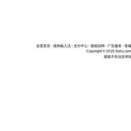
颜！冬去
道一声平
[春节]
传
片叶子是
送你一棵
设置首页
-
搜狗输入法
-
支付中心
-
搜狐招聘
-
广告服务
-
客
Copyright © 2018 Sohu.com I
搜狐不良信息举