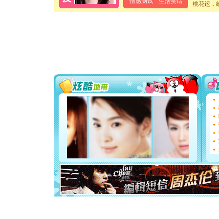
情感测试
生活笑话
桃花运，
泣，这痛
卖了。水
[春节]
风
颜！冬去
道一声平
[春节]
传
片叶子是
送你一棵
[圣诞节]
你太多，
要平安！
[圣诞节]
能正大光明
都要快乐噢
[圣诞节]
如意,快乐
[元旦]
看
断电。爱
你是我专
[元旦]
如
起；二是
离。水晶
[元旦]
当
泣，这痛
卖了。水
[春节]
风