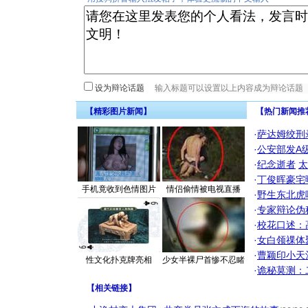
设为辩论话题
【精彩图片新闻】
【热门新闻推
·
萨达姆绞刑
·
公安部发A
·
纪念逝者
太
·
丁俊晖豪宅
手机竟收到色情图片
情侣偷情被电视直播
·
野生东北虎
·
专家辩论伪
·
校花口述：
·
女白领祼体
·
曹颖印小天
性文化扑克牌亮相
少女半裸尸首惨不忍睹
·
诡秘莫测：
【
相关链接
】