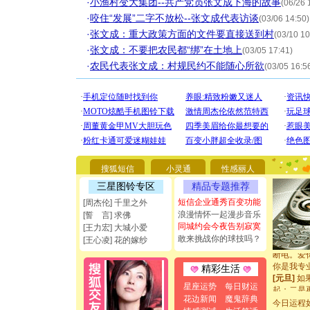
·
小渔村变大集团--共产党员张文成下海的故事
(06/26 
·
咬住“发展”二字不放松--张文成代表访谈
(03/06 14:50)
·
张文成：重大政策方面的文件要直接送到村
(03/10 10
·
张文成：不要把农民都“绑”在土地上
(03/05 17:41)
·
农民代表张文成：村规民约不能随心所欲
(03/05 16:5
[圣诞节]
你太多，
要平安！
搜狐短信
小灵通
性感丽人
[圣诞节]
三星图铃专区
精品专题推荐
能正大光明
短信企业通秀百变功能
都要快乐噢
[周杰伦] 千里之外
[圣诞节]
浪漫情怀一起漫步音乐
[誓 言] 求佛
如意,快乐
同城约会今夜告别寂寞
[王力宏] 大城小爱
[元旦]
看
敢来挑战你的球技吗？
[王心凌] 花的嫁纱
断电。爱
你是我专
精彩生活
[元旦]
如
起；二是
星座运势
每日财运
离。水晶
花边新闻
魔鬼辞典
今日运程
[元旦]
当