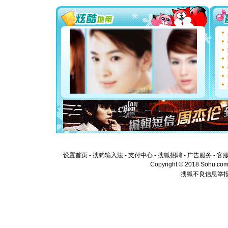
[圣诞节]
你太多，
要平安！
[圣诞节]
能正大光明
都要快乐噢
[圣诞节]
如意,快乐
[元旦]
看
断电。爱
你是我专
[元旦]
如
起；二是
离。水晶
[元旦]
当
泣，这痛
卖了。水
[春节]
风
设置首页
-
搜狗输入法
-
支付中心
-
搜狐招聘
-
广告服务
-
客
颜！冬去
Copyright © 2018 Sohu.com I
道一声平
搜狐不良信息举
[春节]
传
片叶子是
送你一棵