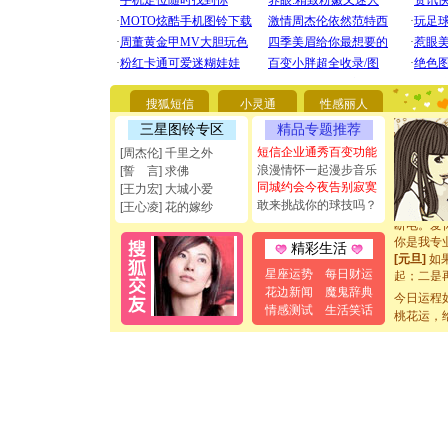
[圣诞节]
你太多，
要平安！
搜狐短信
小灵通
性感丽人
[圣诞节]
三星图铃专区
精品专题推荐
能正大光明
都要快乐噢
短信企业通秀百变功能
[周杰伦] 千里之外
[圣诞节]
浪漫情怀一起漫步音乐
[誓 言] 求佛
如意,快乐
同城约会今夜告别寂寞
[王力宏] 大城小爱
[元旦]
看
敢来挑战你的球技吗？
[王心凌] 花的嫁纱
断电。爱
你是我专
精彩生活
[元旦]
如
起；二是
星座运势
每日财运
离。水晶
花边新闻
魔鬼辞典
今日运程
[元旦]
当
情感测试
生活笑话
桃花运，
泣，这痛
卖了。水
[春节]
风
颜！冬去
道一声平
[春节]
传
片叶子是
送你一棵