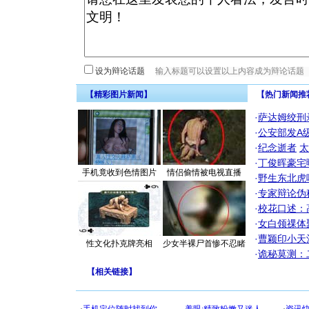
设为辩论话题
【精彩图片新闻】
【热门新闻推
·
萨达姆绞刑
·
公安部发A
·
纪念逝者
太
·
丁俊晖豪宅
手机竟收到色情图片
情侣偷情被电视直播
·
野生东北虎
·
专家辩论伪
·
校花口述：
·
女白领祼体
·
曹颖印小天
性文化扑克牌亮相
少女半裸尸首惨不忍睹
·
诡秘莫测：
【
相关链接
】