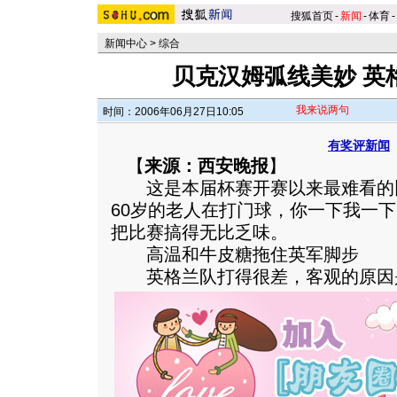
搜狐首页
-
新闻
-
体育
-
新闻中心
>
综合
贝克汉姆弧线美妙 英
我来说两句
时间：2006年06月27日10:05
有奖评新闻
【
来源：西安晚报
】
这是本届杯赛开赛以来最难看的
60岁的老人在打门球，你一下我一
把比赛搞得无比乏味。
高温和牛皮糖拖住英军脚步
英格兰队打得很差，客观的原因