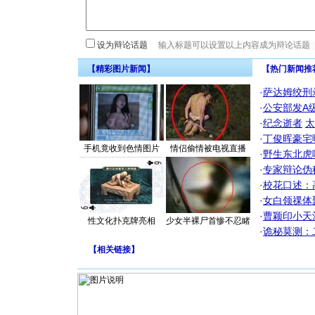
设为辩论话题
【精彩图片新闻】
【热门新闻推
·
萨达姆绞刑
·
公安部发A
·
纪念逝者
太
·
丁俊晖豪宅
手机竟收到色情图片
情侣偷情被电视直播
·
野生东北虎
·
专家辩论伪
·
校花口述：
·
女白领祼体
·
曹颖印小天
性文化扑克牌亮相
少女半裸尸首惨不忍睹
·
诡秘莫测：
【
相关链接
】