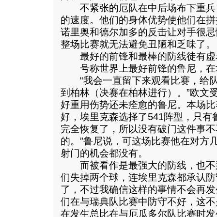
不紧张的厄队在中后场布下重兵
的速度。他们的身体优势使他们在拼
诺里奥和德尔加多的反击让对手很忌
整场比赛就无法避免丑陋和乏味了。
最好的前锋和最棒的防线徒有虚
号称世界上最好前锋的鲁尼，在场
“我会一直留下来观看比赛，给队
到柏林（决赛在柏林进行）。”欧文
好重用伤势还未痊愈的鲁尼。本场比
好，埃里克森选择了541阵型，只有
完全恢复了，所以没有破门这件事不
的。”鲁尼说，可这场比赛他在对方
射门的机会都没有。
而被看作是最强大的防线，也不
们失掉两个球，连埃里克森都承认防
了，不过我确信这样的事情不会再发
们在与瑞典队比赛中防守不好，这不
在发生总比在与厄瓜多尔队比赛时发