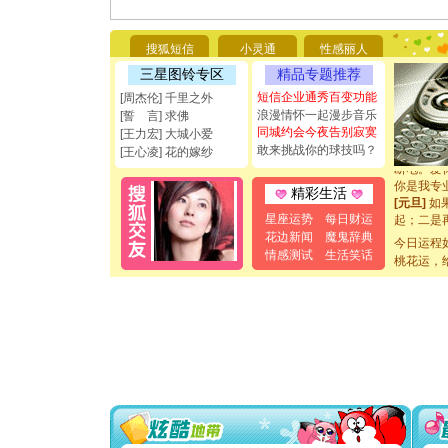
[圣诞节]
你太多，
要平安！
搜狐短信
小灵通
性感丽人
[圣诞节]
三星图铃专区
精品专题推荐
能正大光明
都要快乐噢
短信企业通秀百变功能
[周杰伦] 千里之外
[圣诞节]
浪漫情怀一起漫步音乐
[誓 言] 求佛
如意,快乐
同城约会今夜告别寂寞
[王力宏] 大城小爱
[元旦]
看
敢来挑战你的球技吗？
[王心凌] 花的嫁纱
断电。爱
你是我专
精彩生活
[元旦]
如
起；二是
星座运势
每日财运
离。水晶
花边新闻
魔鬼辞典
今日运程
[元旦]
当
情感测试
生活笑话
桃花运，
泣，这痛
卖了。水
[春节]
风
颜！冬去
道一声平
[春节]
传
片叶子是
送你一棵
[圣诞节]
你太多，
要平安！