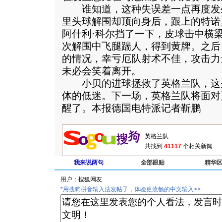
谁知道，这种失误差一点再度发生
里头球解围却顶向身后，跟上的特诺
阿什利·科尔挡了一下，皮球击中横
次解围中飞腿踹人，得到黄牌。之后
的情况，幸亏厄队射术不佳，攻击力
未必会笑着离开。
小贝的进球拯救了英格兰队，这
体的低迷。下一场，英格兰队将面对
醒了。本报德国电特派记者靳鹏
共找到
41117
个相关新闻.
我来说两句
全部跟贴
精华
用户：
*用搜狗拼音输入法发帖子，体验更流畅的中文输入>>