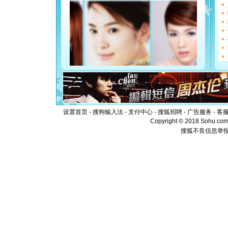
[圣诞节]
能正大光明
都要快乐噢
[圣诞节]
如意,快乐
[元旦]
看
断电。爱
你是我专
[元旦]
如
起；二是
离。水晶
[元旦]
当
泣，这痛
设置首页
-
搜狗输入法
-
支付中心
-
搜狐招聘
-
广告服务
-
客
卖了。水
Copyright © 2018 Sohu.com I
[春节]
风
搜狐不良信息举
颜！冬去
道一声平
[春节]
传
片叶子是
送你一棵