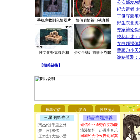
·
公安部发A
·
纪念逝者
太
·
丁俊晖豪宅
手机竟收到色情图片
情侣偷情被电视直播
·
野生东北虎
·
专家辩论伪
·
校花口述：
·
女白领祼体
·
曹颖印小天
性文化扑克牌亮相
少女半裸尸首惨不忍睹
·
诡秘莫测：
【
相关链接
】
[圣诞节]
你太多，
要平安！
[圣诞节]
搜狐短信
小灵通
性感丽人
能正大光明
三星图铃专区
精品专题推荐
都要快乐噢
短信企业通秀百变功能
[周杰伦] 千里之外
[圣诞节]
浪漫情怀一起漫步音乐
如意,快乐
[誓 言] 求佛
同城约会今夜告别寂寞
[元旦]
看
[王力宏] 大城小爱