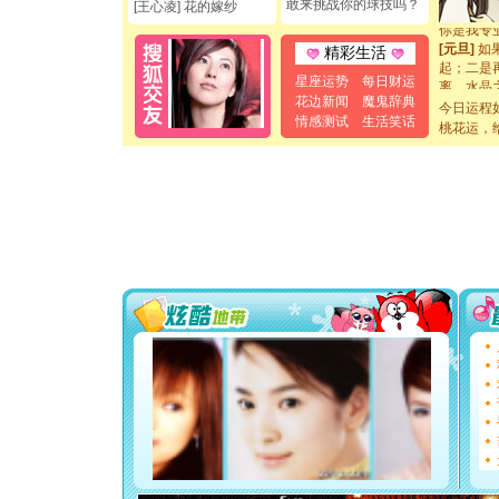
断电。爱
敢来挑战你的球技吗？
[王心凌] 花的嫁纱
你是我专
[元旦]
如
精彩生活
起；二是
离。水晶
星座运势
每日财运
[元旦]
当
花边新闻
魔鬼辞典
今日运程
泣，这痛
情感测试
生活笑话
桃花运，
卖了。水
[春节]
风
颜！冬去
道一声平
[春节]
传
片叶子是
送你一棵
[圣诞节]
你太多，
要平安！
[圣诞节]
能正大光明
都要快乐噢
[圣诞节]
如意,快乐
[元旦]
看
断电。爱
你是我专
[元旦]
如
起；二是