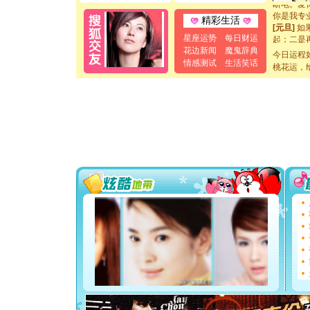
你是我专
精彩生活
[元旦]
如
起；二是
星座运势
每日财运
离。水晶
花边新闻
魔鬼辞典
今日运程
[元旦]
当
情感测试
生活笑话
桃花运，
泣，这痛
卖了。水
[春节]
风
颜！冬去
道一声平
[春节]
传
片叶子是
送你一棵
[圣诞节]
你太多，
要平安！
[圣诞节]
能正大光明
都要快乐噢
[圣诞节]
如意,快乐
[元旦]
看
断电。爱
你是我专
[元旦]
如
起；二是