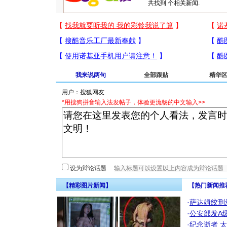
共找到
个相关新闻.
我来说两句
全部跟贴
精华
用户：
*用搜狗拼音输入法发帖子，体验更流畅的中文输入>>
设为辩论话题
【精彩图片新闻】
【热门新闻推
·
萨达姆绞刑
·
公安部发A
·
纪念逝者
太