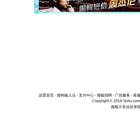
离。水晶
[元旦]
当
泣，这痛
卖了。水
[春节]
风
颜！冬去
道一声平
[春节]
传
片叶子是
送你一棵
设置首页
-
搜狗输入法
-
支付中心
-
搜狐招聘
-
广告服务
-
客
Copyright © 2018 Sohu.com I
搜狐不良信息举