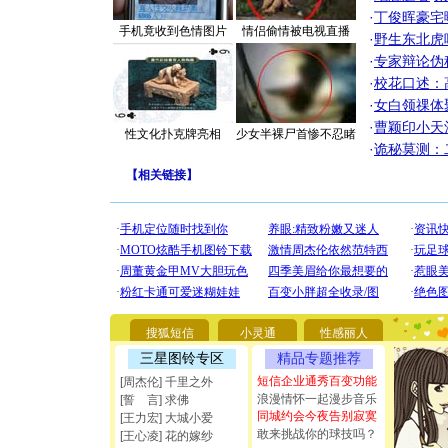
·
丁俊晖豪宅
手机竟收到色情图片
情侣偷情被电视直播
·
野生东北虎
·
专家辩论伪
·
校花口述：
·
女白领祼体
·
曹颖印小天
性文化扑克牌亮相
少女半裸尸首惨不忍睹
·
诡秘莫测：
【
相关链接
】
[圣诞节]
你太多，
要平安！
搜狐短信
小灵通
性感丽人
[圣诞节]
三星图铃专区
精品专题推荐
能正大光明
都要快乐噢
短信企业通秀百变功能
[周杰伦] 千里之外
[圣诞节]
浪漫情怀一起漫步音乐
[誓 言] 求佛
如意,快乐
同城约会今夜告别寂寞
[王力宏] 大城小爱
[元旦]
看
敢来挑战你的球技吗？
[王心凌] 花的嫁纱
断电。爱