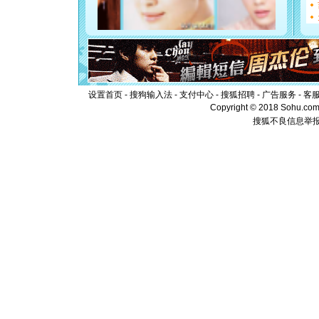
断电。爱
你是我专
[元旦]
如
起；二是
离。水晶
[元旦]
当
泣，这痛
卖了。水
设置首页
-
搜狗输入法
-
支付中心
-
搜狐招聘
-
广告服务
-
客
[春节]
风
Copyright © 2018 Sohu.com I
颜！冬去
搜狐不良信息举
道一声平
[春节]
传
片叶子是
送你一棵