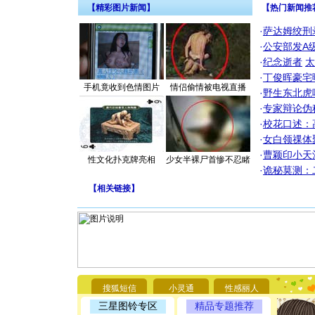
【精彩图片新闻】
【热门新闻推
·
萨达姆绞刑
·
公安部发A
·
纪念逝者
太
·
丁俊晖豪宅
手机竟收到色情图片
情侣偷情被电视直播
·
野生东北虎
·
专家辩论伪
·
校花口述：
·
女白领祼体
·
曹颖印小天
性文化扑克牌亮相
少女半裸尸首惨不忍睹
·
诡秘莫测：
【
相关链接
】
[圣诞节]
你太多，
要平安！
搜狐短信
小灵通
性感丽人
[圣诞节]
能正大光明
三星图铃专区
精品专题推荐