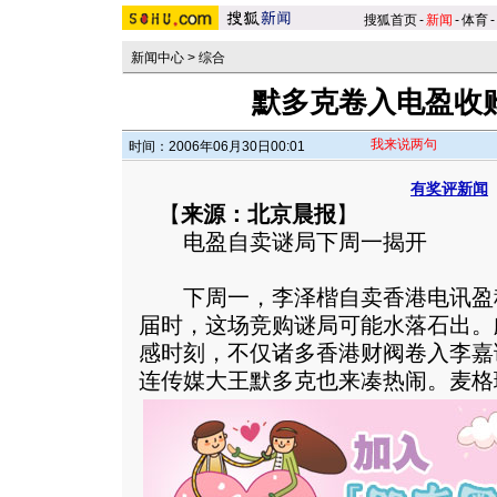
搜狐首页
-
新闻
-
体育
-
新闻中心
>
综合
默多克卷入电盈收购
我来说两句
时间：2006年06月30日00:01
有奖评新闻
【
来源：北京晨报
】
电盈自卖谜局下周一揭开
下周一，李泽楷自卖香港电讯盈
届时，这场竞购谜局可能水落石出。
感时刻，不仅诸多香港财阀卷入李嘉
连传媒大王默多克也来凑热闹。
麦格