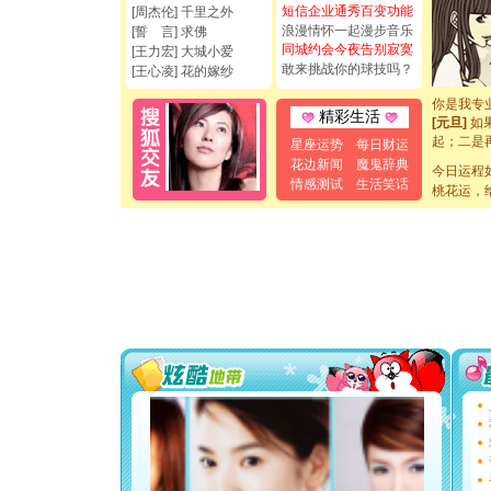
都要快乐噢
短信企业通秀百变功能
[周杰伦] 千里之外
[圣诞节]
浪漫情怀一起漫步音乐
[誓 言] 求佛
如意,快乐
同城约会今夜告别寂寞
[王力宏] 大城小爱
[元旦]
看
敢来挑战你的球技吗？
[王心凌] 花的嫁纱
断电。爱
你是我专
[元旦]
如
精彩生活
起；二是
星座运势
每日财运
离。水晶
花边新闻
魔鬼辞典
[元旦]
当
今日运程
情感测试
生活笑话
泣，这痛
桃花运，
卖了。水
[春节]
风
颜！冬去
道一声平
[春节]
传
片叶子是
送你一棵
[圣诞节]
你太多，
要平安！
[圣诞节]
能正大光明
都要快乐噢
[圣诞节]
如意,快乐
[元旦]
看