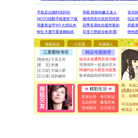
[圣诞节]
你太多，
要平安！
[圣诞节]
能正大光明
都要快乐噢
搜狐短信
小灵通
性感丽人
[圣诞节]
如意,快乐
三星图铃专区
精品专题推荐
[元旦]
看
短信企业通秀百变功能
[周杰伦] 千里之外
断电。爱
浪漫情怀一起漫步音乐
[誓 言] 求佛
你是我专
同城约会今夜告别寂寞
[王力宏] 大城小爱
[元旦]
如
敢来挑战你的球技吗？
[王心凌] 花的嫁纱
起；二是
离。水晶
[元旦]
当
精彩生活
泣，这痛
星座运势
每日财运
卖了。水
花边新闻
魔鬼辞典
[春节]
风
今日运程
情感测试
生活笑话
颜！冬去
桃花运，
道一声平
[春节]
传
片叶子是
送你一棵
[圣诞节]