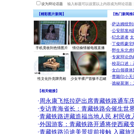
设为辩论话题
【精彩图片新闻】
【热门新闻推
·
萨达姆绞刑
·
公安部发A
·
纪念逝者
太
·
丁俊晖豪宅
手机竟收到色情图片
情侣偷情被电视直播
·
野生东北虎
·
专家辩论伪
·
校花口述：
·
女白领祼体
·
曹颖印小天
性文化扑克牌亮相
少女半裸尸首惨不忍睹
·
诡秘莫测：
【
相关链接
】
·
周永康飞抵拉萨出席青藏铁路通车庆
·
专访青海省长：青藏铁路会催生世
·
青藏铁路进藏造福当地人民 村民收入
·
外国游客：青藏铁路开通将使西藏
·
青藏铁路沿途美景提前接触 入藏旅