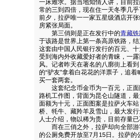
一床难求。据当地知情人讲，目前拉
常的三到四倍，现在住一天冬季几乎
前夕，拉萨唯一一家五星级酒店开张
房紧张局面。
第三俏则是正在发行中的
青藏铁
于该路是世界上第一条高原铁路，结
这套由中国人民银行发行的百元、十
受到海内外收藏爱好者的青睐，一露
风。记者昨天在著名的八廓街上看到
的“驴友”拿着白花花的洋票子，追
买一套两套。
这套纪念币金币为一百元，正面
路机工作图，背面为昆仑山隧道，最
面额为十元，正面图案是拉萨火车站
桥、牦牛、藏羚羊及雪山，最大发行
人士介绍，物以稀为贵，目前存量已
而在三俏之外，拉萨却向全部游客
的公厕免费开放至7月15日。拉萨