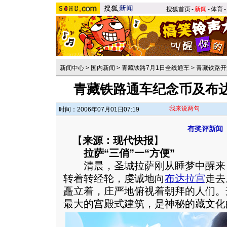
搜狐首页
-
新闻
-
体育
-
新闻中心
>
国内新闻
>
青藏铁路7月1日全线通车
>
青藏铁路开
青藏铁路通车纪念币及布
我来说两句
时间：2006年07月01日07:19
有奖评新闻
【
来源：现代快报
】
拉萨“三俏”一“方便”
清晨，圣城拉萨刚从睡梦中醒来
转着转经轮，虔诚地向
布达拉宫
走去
矗立着，庄严地俯视着朝拜的人们。
最大的宫殿式建筑，是神秘的藏文化