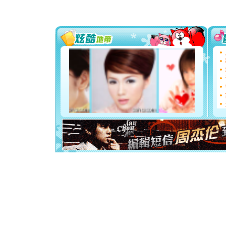
你太多，
要平安！
[圣诞节]
能正大光明
都要快乐噢
[圣诞节]
如意,快乐
[元旦]
看
断电。爱
你是我专
[元旦]
如
起；二是
离。水晶
[元旦]
当
泣，这痛
卖了。水
[春节]
风
颜！冬去
道一声平
[春节]
传
片叶子是
送你一棵