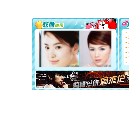
片叶子是
送你一棵
[圣诞节]
你太多，
要平安！
[圣诞节]
能正大光明
都要快乐噢
[圣诞节]
如意,快乐
[元旦]
看
断电。爱
你是我专
[元旦]
如
起；二是
离。水晶
[元旦]
当
泣，这痛
卖了。水
[春节]
风
颜！冬去
道一声平
[春节]
传
片叶子是
送你一棵