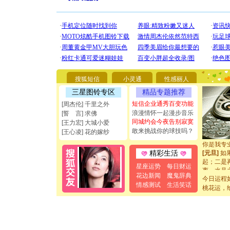
[圣诞节]
你太多，
要平安！
搜狐短信
小灵通
性感丽人
[圣诞节]
能正大光明
三星图铃专区
精品专题推荐
都要快乐噢
短信企业通秀百变功能
[周杰伦] 千里之外
[圣诞节]
浪漫情怀一起漫步音乐
[誓 言] 求佛
如意,快乐
同城约会今夜告别寂寞
[王力宏] 大城小爱
[元旦]
看
敢来挑战你的球技吗？
[王心凌] 花的嫁纱
断电。爱
你是我专
[元旦]
如
精彩生活
起；二是
星座运势
每日财运
离。水晶
花边新闻
魔鬼辞典
[元旦]
当
今日运程
泣，这痛
情感测试
生活笑话
桃花运，
卖了。水
[春节]
风
颜！冬去
道一声平
[春节]
传