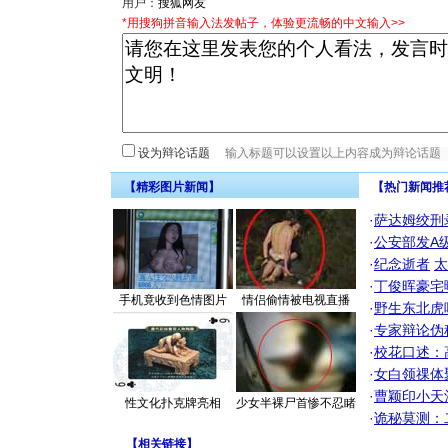
用户：
*用搜狗拼音输入法发帖子，体验更流畅的中文输入>>
设为辩论话题
【精彩图片新闻】
【热门新闻推
·
萨达姆绞刑
·
公安部发A
·
纪念逝者
太
·
丁俊晖豪宅
手机竟收到色情图片
情侣偷情被电视直播
·
野生东北虎
·
专家辩论伪
·
校花口述：
·
女白领祼体
·
曹颖印小天
性文化扑克牌亮相
少女半裸尸首惨不忍睹
·
诡秘莫测：
【
相关链接
】