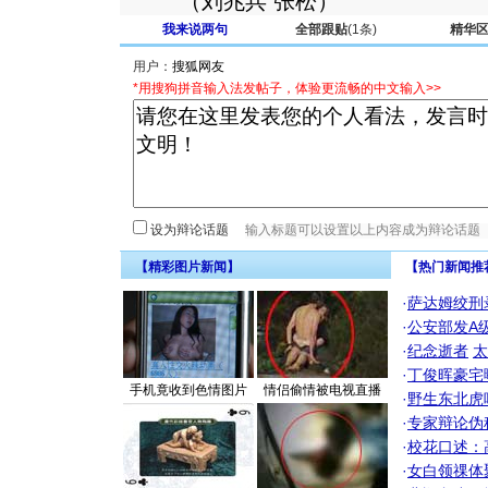
（刘兆兵 张松）
我来说两句
全部跟贴
(1条)
精华
用户：
*用搜狗拼音输入法发帖子，体验更流畅的中文输入>>
设为辩论话题
【精彩图片新闻】
【热门新闻推
·
萨达姆绞刑
·
公安部发A
·
纪念逝者
太
·
丁俊晖豪宅
手机竟收到色情图片
情侣偷情被电视直播
·
野生东北虎
·
专家辩论伪
·
校花口述：
·
女白领祼体