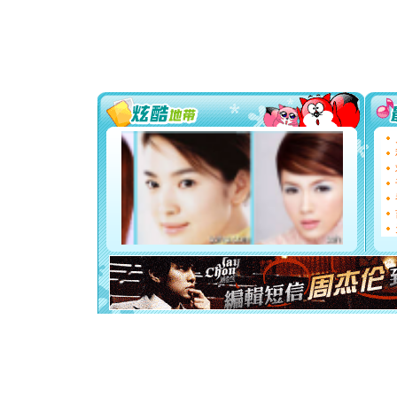
颜！冬去
道一声平
[春节]
传
片叶子是
送你一棵
[圣诞节]
你太多，
要平安！
[圣诞节]
能正大光明
都要快乐噢
[圣诞节]
如意,快乐
[元旦]
看
断电。爱
你是我专
[元旦]
如
起；二是
离。水晶
[元旦]
当
泣，这痛
卖了。水
[春节]
风
颜！冬去
道一声平
[春节]
传