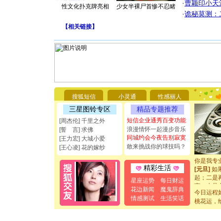
·
曹颖印小天
性文化扑克牌亮相
少女半裸尸首惨不忍睹
·
诡秘莫测：
【
相关链接
】
[圣诞节]
你太多，
要平安！
搜狐短信
小灵通
性感丽人
[圣诞节]
能正大光明
三星图铃专区
精品专题推荐
都要快乐噢
短信企业通秀百变功能
[周杰伦] 千里之外
[圣诞节]
浪漫情怀一起漫步音乐
[誓 言] 求佛
如意,快乐
同城约会今夜告别寂寞
[王力宏] 大城小爱
[元旦]
看
敢来挑战你的球技吗？
[王心凌] 花的嫁纱
断电。爱
你是我专
[元旦]
如
精彩生活
起；二是
星座运势
每日财运
离。水晶
花边新闻
魔鬼辞典
[元旦]
当
今日运程
情感测试
生活笑话
泣，这痛
桃花运，
卖了。水
[春节]
风