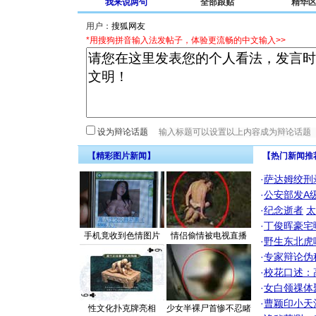
我来说两句
全部跟贴
精华
用户：
*用搜狗拼音输入法发帖子，体验更流畅的中文输入>>
设为辩论话题
【精彩图片新闻】
【热门新闻推
·
萨达姆绞刑
·
公安部发A
·
纪念逝者
太
·
丁俊晖豪宅
手机竟收到色情图片
情侣偷情被电视直播
·
野生东北虎
·
专家辩论伪
·
校花口述：
·
女白领祼体
·
曹颖印小天
性文化扑克牌亮相
少女半裸尸首惨不忍睹