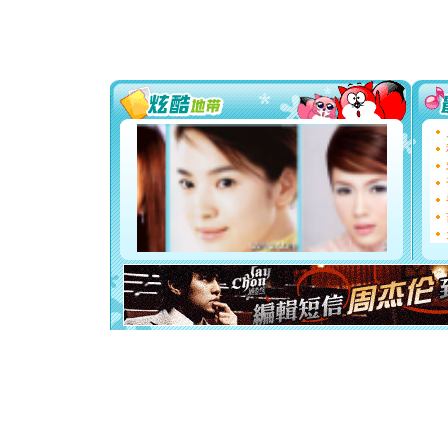
道一声平
[春节]
传
片叶子是
送你一棵
[圣诞节]
你太多，
要平安！
[圣诞节]
能正大光明
都要快乐噢
[圣诞节]
如意,快乐
[元旦]
看
断电。爱
你是我专
[元旦]
如
起；二是
离。水晶
[元旦]
当
泣，这痛
卖了。水
[春节]
风
颜！冬去
道一声平
[春节]
传
片叶子是