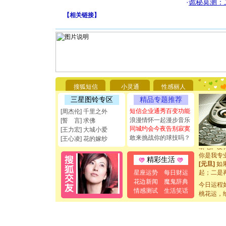
·
诡秘莫测：
【
相关链接
】
[圣诞节]
你太多，
要平安！
搜狐短信
小灵通
性感丽人
[圣诞节]
三星图铃专区
精品专题推荐
能正大光明
都要快乐噢
短信企业通秀百变功能
[周杰伦] 千里之外
[圣诞节]
浪漫情怀一起漫步音乐
[誓 言] 求佛
如意,快乐
同城约会今夜告别寂寞
[王力宏] 大城小爱
[元旦]
看
敢来挑战你的球技吗？
[王心凌] 花的嫁纱
断电。爱
你是我专
精彩生活
[元旦]
如
起；二是
星座运势
每日财运
离。水晶
花边新闻
魔鬼辞典
今日运程
[元旦]
当
情感测试
生活笑话
桃花运，
泣，这痛
卖了。水
[春节]
风
颜！冬去