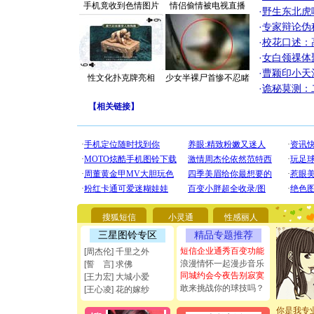
手机竟收到色情图片
情侣偷情被电视直播
·
野生东北虎
·
专家辩论伪
·
校花口述：
·
女白领祼体
·
曹颖印小天
性文化扑克牌亮相
少女半裸尸首惨不忍睹
·
诡秘莫测：
【
相关链接
】
[圣诞节]
你太多，
要平安！
搜狐短信
小灵通
性感丽人
[圣诞节]
三星图铃专区
精品专题推荐
能正大光明
都要快乐噢
短信企业通秀百变功能
[周杰伦] 千里之外
[圣诞节]
浪漫情怀一起漫步音乐
[誓 言] 求佛
如意,快乐
同城约会今夜告别寂寞
[王力宏] 大城小爱
[元旦]
看
敢来挑战你的球技吗？
[王心凌] 花的嫁纱
断电。爱
你是我专