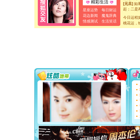
精彩生活
[元旦]
如
起；二是
星座运势
每日财运
离。水晶
花边新闻
魔鬼辞典
今日运程
[元旦]
当
情感测试
生活笑话
泣，这痛
桃花运，
卖了。水
[春节]
风
颜！冬去
道一声平
[春节]
传
片叶子是
送你一棵
[圣诞节]
你太多，
要平安！
[圣诞节]
能正大光明
都要快乐噢
[圣诞节]
如意,快乐
[元旦]
看
断电。爱
你是我专
[元旦]
如
起；二是
离。水晶