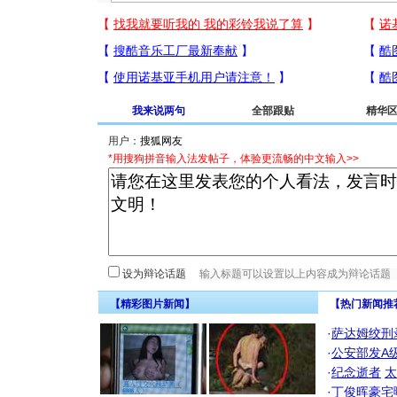
我来说两句
全部跟贴
精华
用户：
*用搜狗拼音输入法发帖子，体验更流畅的中文输入>>
设为辩论话题
【精彩图片新闻】
【热门新闻推
·
萨达姆绞刑
·
公安部发A
·
纪念逝者
太
·
丁俊晖豪宅