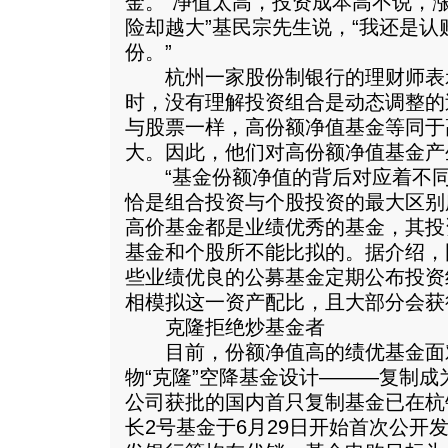
金。“净值太高，投资成本高不说，
险却越大”基民宗先生说，“我还是认
份。”
杭州一家股份制银行的理财师表
时，没有理解投资组合是动态调整的
与股票一样，高份额净值基金等同于
大。因此，他们对高份额净值基金产
“基金份额净值的背后对应着不同
恰是组合投资与个股投资的最大区别
高价基金都是业绩优秀的基金，其投
基金和个股所不能比拟的。据介绍，
些业绩优良的公募基金定期公布投资
相模拟这一资产配比，且大部分会获
克隆拒绝炒基金者
目前，份额净值高的绩优基金面对
物“克隆”空降基金设计———复制
公司获批的国内首只复制基金已在杭
长2号基金于6月29日开始首次公开