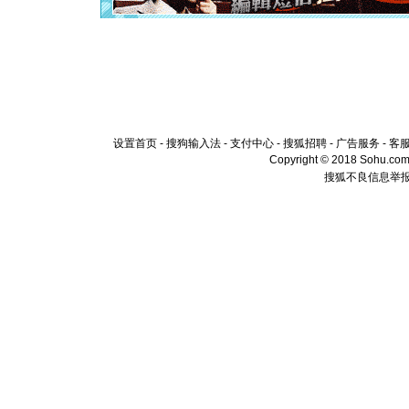
[元旦]
当
泣，这痛
卖了。水
[春节]
风
颜！冬去
道一声平
[春节]
传
片叶子是
送你一棵
设置首页
-
搜狗输入法
-
支付中心
-
搜狐招聘
-
广告服务
-
客
Copyright © 2018 Sohu.com I
搜狐不良信息举