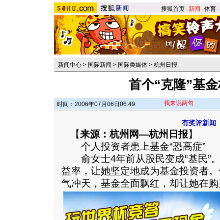
搜狐首页
-
新闻
-
体育
-
新闻中心
>
国际新闻
>
国际类媒体
>
杭州日报
首个“克隆”基
我来说两句
时间：2006年07月06日06:49
有奖评新闻
【
来源：杭州网—杭州日报
】
个人投资者患上基金“恐高症”
俞女士4年前从股民变成“基民”。
益率，让她坚定地成为基金投资者。
气冲天，基金全面飘红，却让她在购