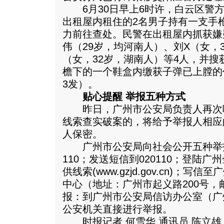
6月30日早上6时许，白云区警方
出租屋内租住的2名男子持有一支手
力前往查处。民警在出租屋内抓获嫌疑
伟（29岁，均河南人）、刘X（女，
（女，32岁，湖南人）等4人，并搜
檐下的一个鞋盒内缴获子弹已上膛的
3发）。
贴心提醒 举报五种方式
昨日，广州市公安局负责人再次
线索查实破案的，将给予举报人相应
人保密。
广州市公安局向社会公开五种举
110；发送短信到020110；登陆广
供线索(www.gzjd.gov.cn)；
中心（地址：广州市起义路200号，邮
报：到广州市公安局信访办公室（广
公安机关直接进行举报。
时报记者 何雪华 通讯员 陈立雄