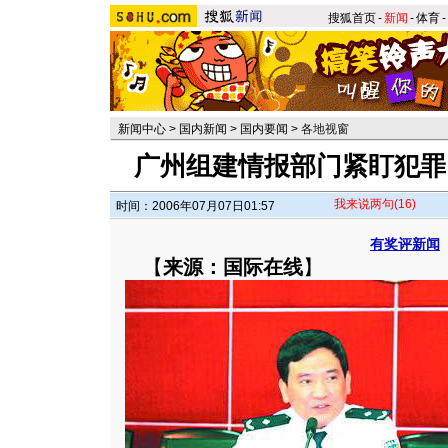
搜狐首页
-
新闻
-
体育
-
新闻中心
>
国内新闻
>
国内要闻
>
各地视窗
广州组建情报部门紧盯犯罪 
我来说两句
(16)
时间：2006年07月07日01:57
有奖评新闻
【
来源：国际在线
】