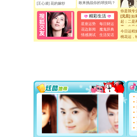
断电。爱
敢来挑战你的球技吗？
[王心凌] 花的嫁纱
你是我专
[元旦]
如
精彩生活
起；二是
离。水晶
星座运势
每日财运
[元旦]
当
花边新闻
魔鬼辞典
今日运程
泣，这痛
情感测试
生活笑话
桃花运，
卖了。水
[春节]
风
颜！冬去
道一声平
[春节]
传
片叶子是
送你一棵
[圣诞节]
你太多，
要平安！
[圣诞节]
能正大光明
都要快乐噢
[圣诞节]
如意,快乐
[元旦]
看
断电。爱
你是我专
[元旦]
如