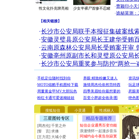
·
曹颖印小天
性文化扑克牌亮相
少女半裸尸首惨不忍睹
·
诡秘莫测：
【
相关链接
】
·
长沙市公安局联手本报征集破案线
·
安徽灵璧县原公安局长王建华受贿
·
云南原森林公安局局长受贿案开审 
·
安徽亳州原副市长和灵璧原公安局
·
长沙市公安局重奖参与防控“两抢一
[圣诞节]
你太多，
要平安！
[圣诞节]
搜狐短信
小灵通
性感丽人
能正大光明
三星图铃专区
精品专题推荐
都要快乐噢
短信企业通秀百变功能
[圣诞节]
[周杰伦] 千里之外
如意,快乐
浪漫情怀一起漫步音乐
[誓 言] 求佛
[元旦]
看
同城约会今夜告别寂寞
[王力宏] 大城小爱