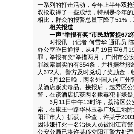
一系列的打击活动，今年上半年双抢
双抢取得了一些成绩，特别是今年的
相比，群众的报警总量下降了51%
相关报道
一声“举报有奖”市民助警捉672
时报讯 （记者 何雪华 通讯员 陈
办公室昨日通报，从4月19日至6月1
罪，举报有奖”举措两月，广州市公
罪线索属实的有354条，并根据举
人672人。警方及时兑现了奖励金，
6月12日晚，两名外国人向广州
某酒店贩卖毒品。接报后，越秀区公
警，在该酒店抓获两名贩毒犯罪嫌疑
6月11日中午13时许，荔湾区公
索，在康王中路华林玉器广场工地附
阳江市人）抓获。经查，许某于200
因涉嫌打死一名治保人员被阳江市警
公安分局已将许某移交阳江警方处理