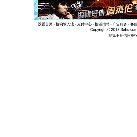
起；二是
离。水晶
[元旦]
当
泣，这痛
卖了。水
设置首页
-
搜狗输入法
-
支付中心
-
搜狐招聘
-
广告服务
-
客
[春节]
风
Copyright © 2018 Sohu.com I
颜！冬去
搜狐不良信息举
道一声平
[春节]
传
片叶子是
送你一棵