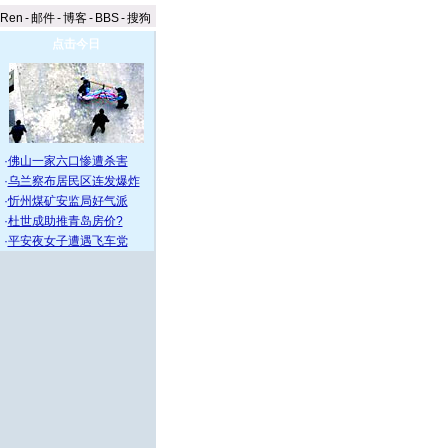
aRen
-
邮件
-
博客
-
BBS
-
搜狗
点击今日
·
佛山一家六口惨遭杀害
·
乌兰察布居民区连发爆炸
·
忻州煤矿安监局好气派
·
杜世成助推青岛房价?
·
平安夜女子遭遇飞车党