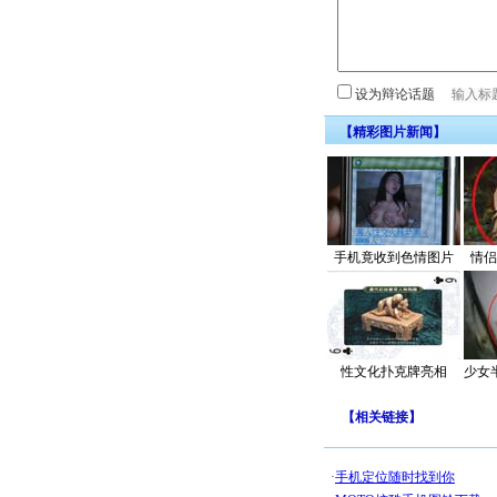
设为辩论话题
【精彩图片新闻】
手机竟收到色情图片
情侣
性文化扑克牌亮相
少女
【
相关链接
】