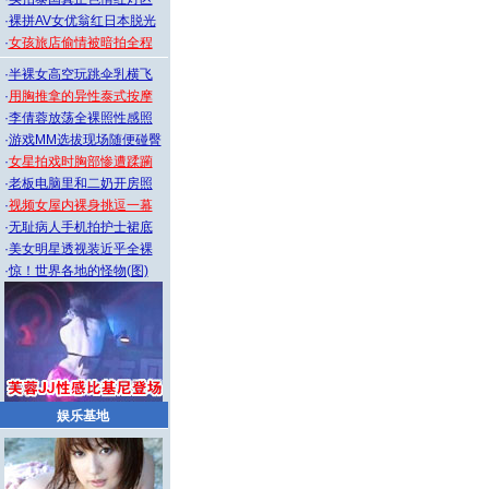
·
裸拼AV女优翁红日本脱光
·
女孩旅店偷情被暗拍全程
·
半裸女高空玩跳伞乳横飞
·
用胸推拿的异性泰式按摩
·
李倩蓉放荡全裸照性感照
·
游戏MM选拔现场随便碰臀
·
女星拍戏时胸部惨遭蹂躏
·
老板电脑里和二奶开房照
·
视频女屋内裸身挑逗一幕
·
无耻病人手机拍护士裙底
·
美女明星透视装近乎全裸
·
惊！世界各地的怪物(图)
娱乐基地