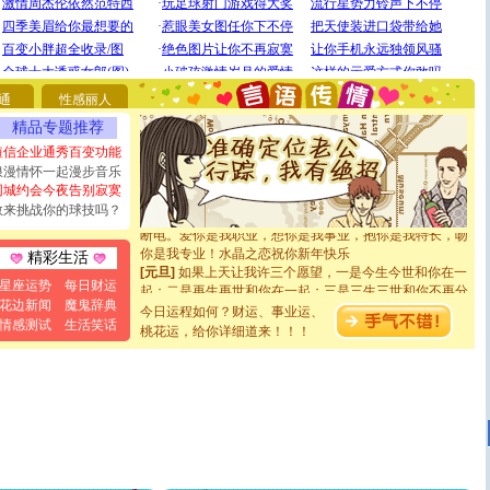
[圣诞节]
圣诞节到了，想想没什么送给你的，又不打算给
你太多，只有给你五千万：千万快乐！千万要健康！千万
要平安！千万要知足！千万不要忘记我！
通
性感丽人
[圣诞节]
不只这样的日子才会想起你,而是这样的日子才
精品专题推荐
能正大光明地骚扰你,告诉你,圣诞要快乐!新年要快乐!天天
都要快乐噢!
短信企业通秀百变功能
[圣诞节]
奉上一颗祝福的心,在这个特别的日子里,愿幸福,
浪漫情怀一起漫步音乐
如意,快乐,鲜花,一切美好的祝愿与你同在.圣诞快乐!
同城约会今夜告别寂寞
[元旦]
看到你我会触电；看不到你我要充电；没有你我会
敢来挑战你的球技吗？
断电。爱你是我职业，想你是我事业，抱你是我特长，吻
你是我专业！水晶之恋祝你新年快乐
精彩生活
[元旦]
如果上天让我许三个愿望，一是今生今世和你在一
起；二是再生再世和你在一起；三是三生三世和你不再分
星座运势
每日财运
离。水晶之恋祝你新年快乐
花边新闻
魔鬼辞典
今日运程如何？财运、事业运、
[元旦]
当我狠下心扭头离去那一刻，你在我身后无助地哭
情感测试
生活笑话
桃花运，给你详细道来！！！
泣，这痛楚让我明白我多么爱你。我转身抱住你：这猪不
卖了。水晶之恋祝你新年快乐。
[春节]
风柔雨润好月圆，半岛铁盒伴身边，每日尽显开心
颜！冬去春来似水如烟，劳碌人生需尽欢！听一曲轻歌，
道一声平安！新年吉祥万事如愿
[春节]
传说薰衣草有四片叶子：第一片叶子是信仰，第二
片叶子是希望，第三片叶子是爱情，第四片叶子是幸运。
送你一棵薰衣草，愿你新年快乐！
[圣诞节]
圣诞节到了，想想没什么送给你的，又不打算给