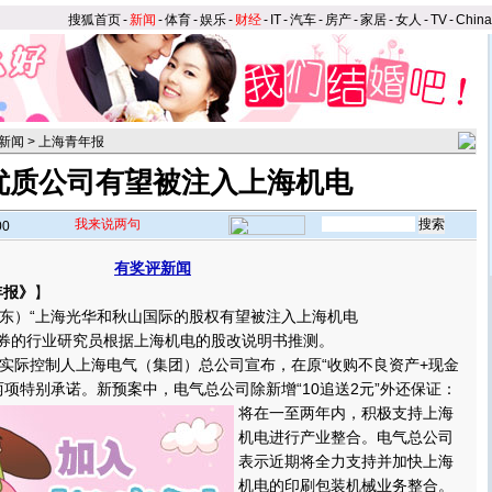
搜狐首页
-
新闻
-
体育
-
娱乐
-
财经
-
IT
-
汽车
-
房产
-
家居
-
女人
-
TV
-
Chin
新闻
>
上海青年报
优质公司有望被注入上海机电
我来说两句
00
有奖评新闻
年报》
】
）“上海光华和秋山国际的股权有望被注入上海机电
通证券的行业研究员根据上海机电的股改说明书推测。
际控制人上海电气（集团）总公司宣布，在原“收购不良资产+现金
两项特别承诺。
新预案中，电气总公司除新增“10追送2元”外还保证：
将在一至两年内，积极支持上海
机电进行产业整合。电气总公司
表示近期将全力支持并加快上海
机电的印刷包装机械业务整合。