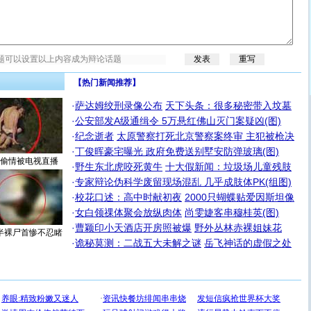
【热门新闻推荐】
·
萨达姆绞刑录像公布
天下头条：很多秘密带入坟墓
·
公安部发A级通缉令 5万悬红佛山灭门案疑凶(图)
·
纪念逝者
太原警察打死北京警察案终审 主犯被枪决
·
丁俊晖豪宅曝光 政府免费送别墅安防弹玻璃(图)
偷情被电视直播
·
野生东北虎咬死黄牛
十大假新闻：垃圾场儿童残肢
·
专家辩论伪科学废留现场混乱 几乎成肢体PK(组图)
·
校花口述：高中时献初夜
2000只蝴蝶贴爱因斯坦像
·
女白领祼体聚会放纵肉体
尚雯婕客串穆桂英(图)
·
曹颖印小天酒店开房照被爆
野外丛林赤裸姐妹花
半裸尸首惨不忍睹
·
诡秘莫测：二战五大未解之谜
岳飞神话的虚假之处