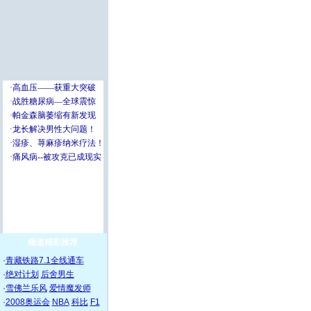
频道精彩推荐
·
青藏铁路7.1全线通车
·
绝对计划
后舍男生
·
雪佛兰乐风
爱情魔发师
·
2008奥运会
NBA
科比
F1