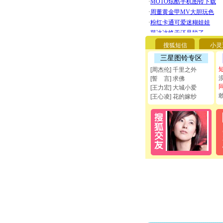
搜狐短信
小灵
三星图铃专区
[周杰伦] 千里之外
[誓 言] 求佛
[王力宏] 大城小爱
[王心凌] 花的嫁纱