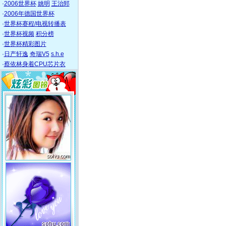
·
2006世界杯
姚明
王治郅
·
2006年德国世界杯
·
世界杯赛程/电视转播表
·
世界杯视频
积分榜
·
世界杯精彩图片
·
日产轩逸
奇瑞V5
s.h.e
·
蔡依林身着CPU芯片衣