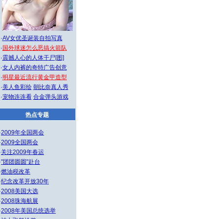
·
AV女优圣诞装自拍写真
·
国外球迷怎么恶搞火箭队
·
震撼人心的人体干尸[图]
·
女人内裤的奇特广告创意
·
明星最近流行黄金甲造型
·
美人鱼彩绘
朝比奈真人秀
·
宠物连连看
合金弹头游戏
热点专题
·
2009年全国两会
·
2009全国两会
·
关注2009年春运
·
"团团圆圆"赴台
·
燃油税改革
·
纪念改革开放30年
·
2008美国大选
·
2008珠海航展
·
2008年美国总统选举