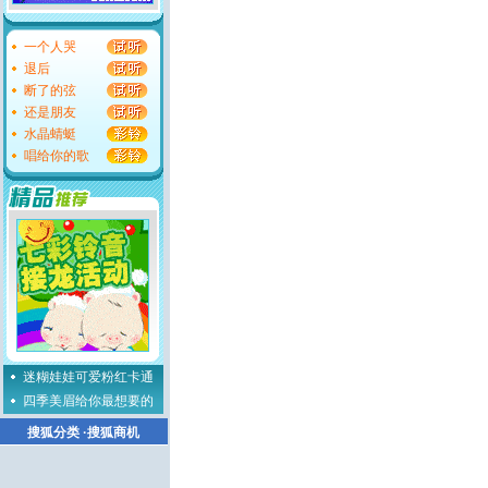
一个人哭
退后
断了的弦
还是朋友
水晶蜻蜓
唱给你的歌
迷糊娃娃可爱粉红卡通
四季美眉给你最想要的
搜狐分类
·
搜狐商机