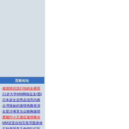
百姓论坛
·
泰国情侣流行拍的全裸照
·
21岁大学MM网络征友(图)
·
日本超女选秀必须亮内裤
·
台湾辣妹的激情艳舞表演
·
女星沙滩竟当众吻胸激情
·
曹颖印小天酒店激情曝光
·
MM浴室自拍完美浑圆身体
·
实拍泰国真正色情红灯区