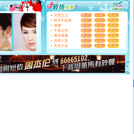
你太多，只有给你五千万：千万快乐！千万要健康！千万
要平安！千万要知足！千万不要忘记我！
[圣诞节]
不只这样的日子才会想起你,而是这样的日子才
月亮之上
能正大光明地骚扰你,告诉你,圣诞要快乐!新年要快乐!天天
秋天不回来
都要快乐噢!
求佛
[圣诞节]
奉上一颗祝福的心,在这个特别的日子里,愿幸福,
千里之外
如意,快乐,鲜花,一切美好的祝愿与你同在.圣诞快乐!
香水有毒
[元旦]
看到你我会触电；看不到你我要充电；没有你我会
吉祥三宝
断电。爱你是我职业，想你是我事业，抱你是我特长，吻
天竺少女
你是我专业！水晶之恋祝你新年快乐
[元旦]
如果上天让我许三个愿望，一是今生今世和你在一
起；二是再生再世和你在一起；三是三生三世和你不再分
离。水晶之恋祝你新年快乐
[元旦]
当我狠下心扭头离去那一刻，你在我身后无助地哭
泣，这痛楚让我明白我多么爱你。我转身抱住你：这猪不
卖了。水晶之恋祝你新年快乐。
[春节]
风柔雨润好月圆，半岛铁盒伴身边，每日尽显开心
颜！冬去春来似水如烟，劳碌人生需尽欢！听一曲轻歌，
道一声平安！新年吉祥万事如愿
[春节]
传说薰衣草有四片叶子：第一片叶子是信仰，第二
片叶子是希望，第三片叶子是爱情，第四片叶子是幸运。
送你一棵薰衣草，愿你新年快乐！