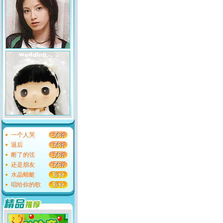
一个人哭
退后
断了的弦
还是朋友
水晶蜻蜓
唱给你的歌