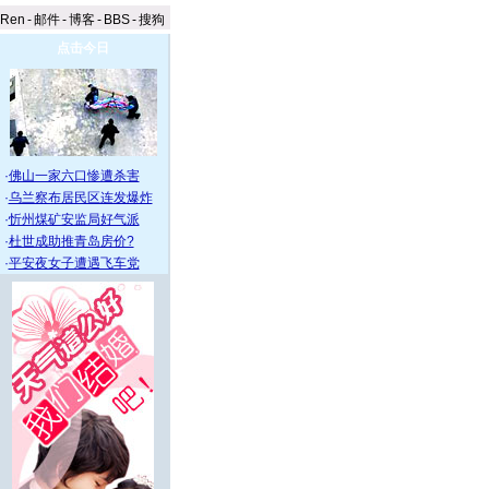
aRen
-
邮件
-
博客
-
BBS
-
搜狗
点击今日
·
佛山一家六口惨遭杀害
·
乌兰察布居民区连发爆炸
·
忻州煤矿安监局好气派
·
杜世成助推青岛房价?
·
平安夜女子遭遇飞车党