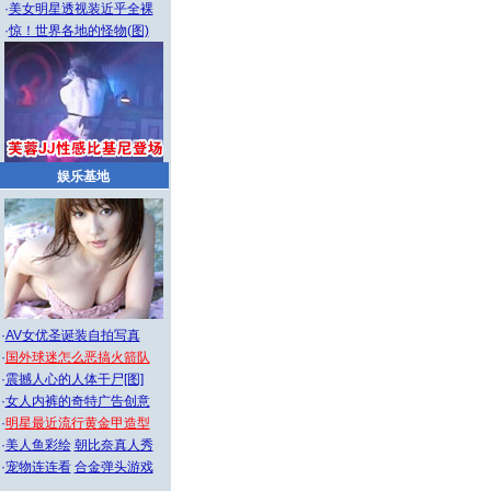
·
美女明星透视装近乎全裸
·
惊！世界各地的怪物(图)
娱乐基地
·
AV女优圣诞装自拍写真
·
国外球迷怎么恶搞火箭队
·
震撼人心的人体干尸[图]
·
女人内裤的奇特广告创意
·
明星最近流行黄金甲造型
·
美人鱼彩绘
朝比奈真人秀
·
宠物连连看
合金弹头游戏