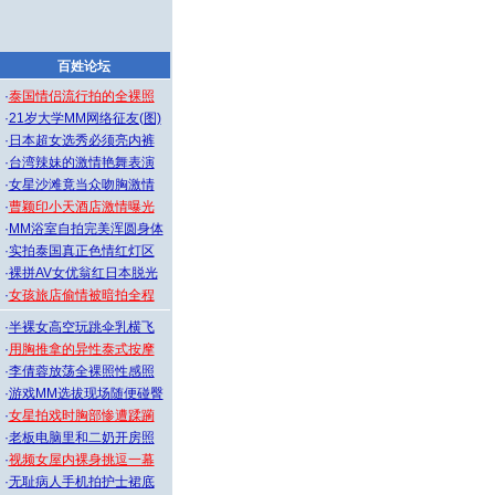
百姓论坛
·
泰国情侣流行拍的全裸照
·
21岁大学MM网络征友(图)
·
日本超女选秀必须亮内裤
·
台湾辣妹的激情艳舞表演
·
女星沙滩竟当众吻胸激情
·
曹颖印小天酒店激情曝光
·
MM浴室自拍完美浑圆身体
·
实拍泰国真正色情红灯区
·
裸拼AV女优翁红日本脱光
·
女孩旅店偷情被暗拍全程
·
半裸女高空玩跳伞乳横飞
·
用胸推拿的异性泰式按摩
·
李倩蓉放荡全裸照性感照
·
游戏MM选拔现场随便碰臀
·
女星拍戏时胸部惨遭蹂躏
·
老板电脑里和二奶开房照
·
视频女屋内裸身挑逗一幕
·
无耻病人手机拍护士裙底