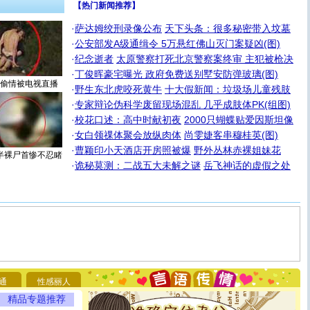
【热门新闻推荐】
·
萨达姆绞刑录像公布
天下头条：很多秘密带入坟墓
·
公安部发A级通缉令 5万悬红佛山灭门案疑凶(图)
·
纪念逝者
太原警察打死北京警察案终审 主犯被枪决
·
丁俊晖豪宅曝光 政府免费送别墅安防弹玻璃(图)
偷情被电视直播
·
野生东北虎咬死黄牛
十大假新闻：垃圾场儿童残肢
·
专家辩论伪科学废留现场混乱 几乎成肢体PK(组图)
·
校花口述：高中时献初夜
2000只蝴蝶贴爱因斯坦像
·
女白领祼体聚会放纵肉体
尚雯婕客串穆桂英(图)
·
曹颖印小天酒店开房照被爆
野外丛林赤裸姐妹花
半裸尸首惨不忍睹
·
诡秘莫测：二战五大未解之谜
岳飞神话的虚假之处
[圣诞节]
圣诞节到了，想想没什么送给你的，又不打算给
你太多，只有给你五千万：千万快乐！千万要健康！千万
要平安！千万要知足！千万不要忘记我！
[圣诞节]
不只这样的日子才会想起你,而是这样的日子才
通
性感丽人
能正大光明地骚扰你,告诉你,圣诞要快乐!新年要快乐!天天
精品专题推荐
都要快乐噢!