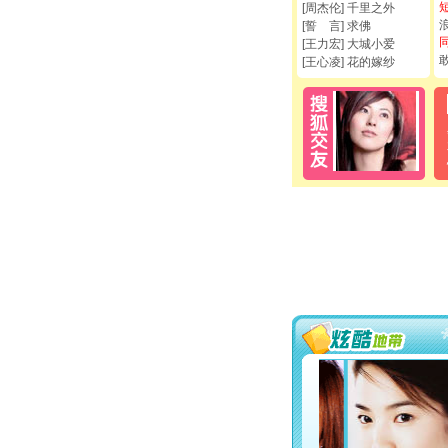
[周杰伦] 千里之外
[誓 言] 求佛
[王力宏] 大城小爱
[王心凌] 花的嫁纱