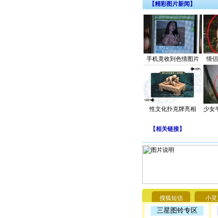
【精彩图片新闻】
手机竟收到色情图片
情侣
性文化扑克牌亮相
少女
【
相关链接
】
搜狐短信
小灵
三星图铃专区