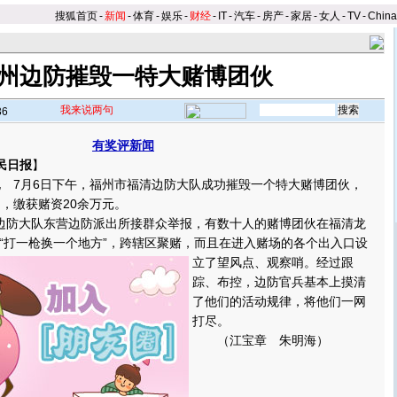
搜狐首页
-
新闻
-
体育
-
娱乐
-
财经
-
IT
-
汽车
-
房产
-
家居
-
女人
-
TV
-
Chin
州边防摧毁一特大赌博团伙
我来说两句
36
有奖评新闻
民日报
】
 7月6日下午，福州市福清边防大队成功摧毁一个特大赌博团伙，
名，缴获赌资20余万元。
防大队东营边防派出所接群众举报，有数十人的赌博团伙在福清龙
“打一枪换一个地方”，跨辖区聚赌，而且在进入赌场的各个出入口设
立了望风点、观察哨。
经过跟
踪、布控，边防官兵基本上摸清
了他们的活动规律，将他们一网
打尽。
（江宝章 朱明海）