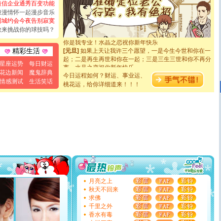
短信企业通秀百变功能
[圣诞节]
奉上一颗祝福的心,在这个特别的日子里,愿幸福,
浪漫情怀一起漫步音乐
如意,快乐,鲜花,一切美好的祝愿与你同在.圣诞快乐!
同城约会今夜告别寂寞
[元旦]
看到你我会触电；看不到你我要充电；没有你我会
断电。爱你是我职业，想你是我事业，抱你是我特长，吻
敢来挑战你的球技吗？
你是我专业！水晶之恋祝你新年快乐
[元旦]
如果上天让我许三个愿望，一是今生今世和你在一
精彩生活
起；二是再生再世和你在一起；三是三生三世和你不再分
离。水晶之恋祝你新年快乐
星座运势
每日财运
[元旦]
当我狠下心扭头离去那一刻，你在我身后无助地哭
花边新闻
魔鬼辞典
今日运程如何？财运、事业运、
泣，这痛楚让我明白我多么爱你。我转身抱住你：这猪不
情感测试
生活笑话
桃花运，给你详细道来！！！
卖了。水晶之恋祝你新年快乐。
[春节]
风柔雨润好月圆，半岛铁盒伴身边，每日尽显开心
颜！冬去春来似水如烟，劳碌人生需尽欢！听一曲轻歌，
道一声平安！新年吉祥万事如愿
[春节]
传说薰衣草有四片叶子：第一片叶子是信仰，第二
片叶子是希望，第三片叶子是爱情，第四片叶子是幸运。
送你一棵薰衣草，愿你新年快乐！
[圣诞节]
圣诞节到了，想想没什么送给你的，又不打算给
你太多，只有给你五千万：千万快乐！千万要健康！千万
要平安！千万要知足！千万不要忘记我！
[圣诞节]
不只这样的日子才会想起你,而是这样的日子才
能正大光明地骚扰你,告诉你,圣诞要快乐!新年要快乐!天天
月亮之上
都要快乐噢!
秋天不回来
[圣诞节]
奉上一颗祝福的心,在这个特别的日子里,愿幸福,
求佛
如意,快乐,鲜花,一切美好的祝愿与你同在.圣诞快乐!
千里之外
[元旦]
看到你我会触电；看不到你我要充电；没有你我会
香水有毒