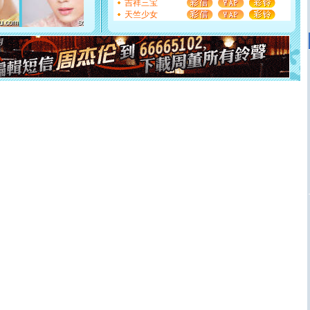
断电。爱你是我职业，想你是我事业，抱你是我特长，吻
吉祥三宝
你是我专业！水晶之恋祝你新年快乐
天竺少女
[元旦]
如果上天让我许三个愿望，一是今生今世和你在一
起；二是再生再世和你在一起；三是三生三世和你不再分
离。水晶之恋祝你新年快乐
[元旦]
当我狠下心扭头离去那一刻，你在我身后无助地哭
泣，这痛楚让我明白我多么爱你。我转身抱住你：这猪不
卖了。水晶之恋祝你新年快乐。
[春节]
风柔雨润好月圆，半岛铁盒伴身边，每日尽显开心
颜！冬去春来似水如烟，劳碌人生需尽欢！听一曲轻歌，
道一声平安！新年吉祥万事如愿
[春节]
传说薰衣草有四片叶子：第一片叶子是信仰，第二
片叶子是希望，第三片叶子是爱情，第四片叶子是幸运。
送你一棵薰衣草，愿你新年快乐！