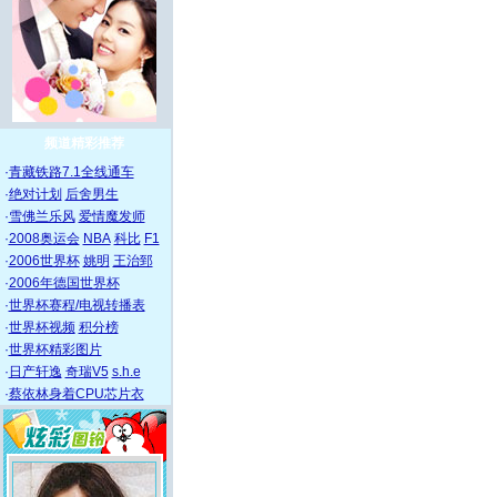
频道精彩推荐
·
青藏铁路7.1全线通车
·
绝对计划
后舍男生
·
雪佛兰乐风
爱情魔发师
·
2008奥运会
NBA
科比
F1
·
2006世界杯
姚明
王治郅
·
2006年德国世界杯
·
世界杯赛程/电视转播表
·
世界杯视频
积分榜
·
世界杯精彩图片
·
日产轩逸
奇瑞V5
s.h.e
·
蔡依林身着CPU芯片衣