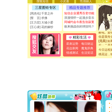
搜狐短信
小灵通
性感丽人
要平安！
[圣诞节]
三星图铃专区
精品专题推荐
能正大光明
短信企业通秀百变功能
[周杰伦] 千里之外
都要快乐噢
浪漫情怀一起漫步音乐
[誓 言] 求佛
[圣诞节]
同城约会今夜告别寂寞
[王力宏] 大城小爱
如意,快乐
敢来挑战你的球技吗？
[元旦]
看
[王心凌] 花的嫁纱
断电。爱
你是我专
精彩生活
[元旦]
如
星座运势
每日财运
起；二是
离。水晶
花边新闻
魔鬼辞典
今日运程
[元旦]
当
情感测试
生活笑话
桃花运，
泣，这痛
卖了。水
[春节]
风
颜！冬去
道一声平
[春节]
传
片叶子是
送你一棵
[圣诞节]
你太多，
要平安！
[圣诞节]
能正大光明
都要快乐噢