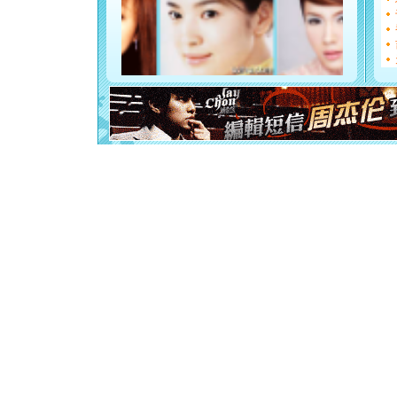
[圣诞节]
如意,快乐
[元旦]
看
断电。爱
你是我专
[元旦]
如
起；二是
离。水晶
[元旦]
当
泣，这痛
卖了。水
[春节]
风
颜！冬去
道一声平
[春节]
传
片叶子是
送你一棵