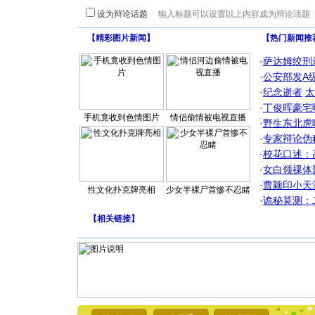
设为辩论话题
【精彩图片新闻】
【热门新闻推
·
萨达姆绞刑
·
公安部发A
·
纪念逝者
太
·
丁俊晖豪宅
手机竟收到色情图片
情侣偷情被电视直播
·
野生东北虎
·
专家辩论伪
·
校花口述：
·
女白领祼体
·
曹颖印小天
性文化扑克牌亮相
少女半裸尸首惨不忍睹
·
诡秘莫测：
【
相关链接
】
[圣诞节]
你太多，