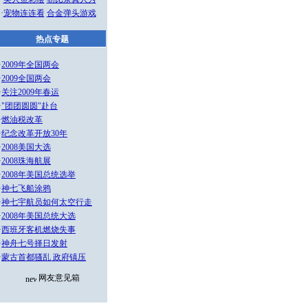
·
宠物连连看
合金弹头游戏
热点专题
·
2009年全国两会
·
2009全国两会
·
关注2009年春运
·
"团团圆圆"赴台
·
燃油税改革
·
纪念改革开放30年
·
2008美国大选
·
2008珠海航展
·
2008年美国总统选举
·
神七飞船涂鸦
·
神七宇航员如何太空行走
·
2008年美国总统大选
·
西班牙客机燃烧失事
·
神舟七号择日发射
·
蒙古首都骚乱 政府镇压
网友意见箱