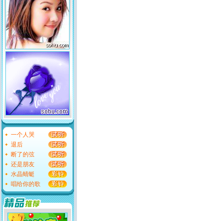
一个人哭
退后
断了的弦
还是朋友
水晶蜻蜓
唱给你的歌