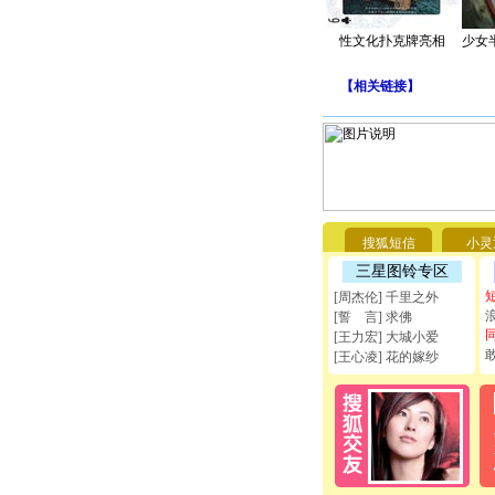
性文化扑克牌亮相
少女
【
相关链接
】
搜狐短信
小灵
三星图铃专区
[周杰伦] 千里之外
[誓 言] 求佛
[王力宏] 大城小爱
[王心凌] 花的嫁纱