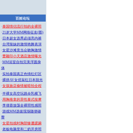
百姓论坛
·
泰国情侣流行拍的全裸照
·
21岁大学MM网络征友(图)
·
日本超女选秀必须亮内裤
·
台湾辣妹的激情艳舞表演
·
女星沙滩竟当众吻胸激情
·
曹颖印小天酒店激情曝光
·
MM浴室自拍完美浑圆身
体
·
实拍泰国真正色情红灯区
·
裸拼AV女优翁红日本脱光
·
女孩旅店偷情被暗拍全程
·
半裸女高空玩跳伞乳横飞
·
用胸推拿的异性泰式按摩
·
李倩蓉放荡全裸照性感照
·
游戏MM选拔现场随便碰
臀
·
女星拍戏时胸部惨遭蹂躏
·
老板电脑里和二奶开房照