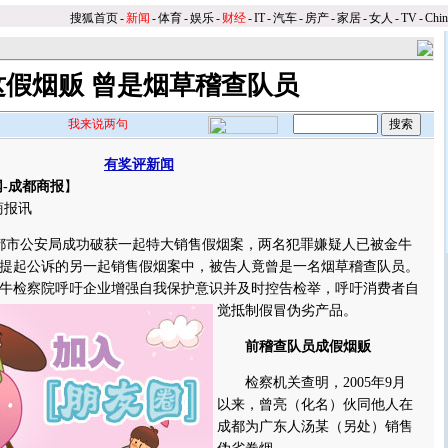
搜狐首页
-
新闻
-
体育
-
娱乐
-
财经
-
IT
-
汽车
-
房产
-
家居
-
女人
-
TV
-
Chi
这假烟贩 曾是烟草稽查队员
我来说两句
有奖评新闻
-成都商报
】
商报讯
都市公安局成功破获一起特大销售假烟案，两名犯罪嫌疑人已被金牛
提起公诉的另一起销售假烟案中，被告人竟曾是一名烟草稽查队员。
牛检察院呼吁企业增强自我保护意识并及时控告检举，呼吁消费者自
觉抵制假冒伪劣产品。
前稽查队员成假烟贩
检察机关查明，2005年9月
以来，曾亮（化名）伙同他人在
成都为广东人汤某（另处）销售