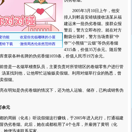
伪劣卷烟。
2005年3月10日上午，他安
排人到郫县安靖镇接收汤某从福
建运来一批伪劣卷烟。接群众报
警后，警方立即布控。就在对方
翻袋分装时，警方当场查获“中
华”“小熊猫”“云烟”等伪劣卷烟
4315条，价值35万余元。随后警
库查获各种名牌的伪劣香烟1059条，价值人民币19万余元。
曾是一名烟草稽查队员，主要负责对所管辖区的卷烟零售户进行管
职后，汤某找到他，让他帮忙运输贩卖假烟。利用对烟草行业的熟悉，曾
卖假烟。
在明知是伪劣卷烟的情况下，还为他人运输、储存，已构成销售伪
万余元
周丽（化名）听说假烟这行赚钱，于2005年进入此行，打通福建
冒伪劣卷烟。此后，她在成都租用了4个仓库，并雇佣了黄明（化
，她便迅速联系买家。