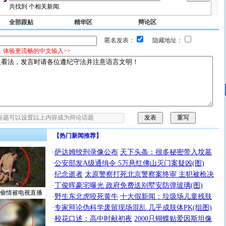
共找到
个相关新闻.
全部跟贴
精华区
辩论区
匿名发表：
隐藏地址：
，体验更流畅的中文输入>>
【热门新闻推荐】
·
萨达姆绞刑录像公布
天下头条：很多秘密带入坟墓
·
公安部发A级通缉令 5万悬红佛山灭门案疑凶(图)
·
纪念逝者
太原警察打死北京警察案终审 主犯被枪决
·
丁俊晖豪宅曝光 政府免费送别墅安防弹玻璃(图)
偷情被电视直播
·
野生东北虎咬死黄牛
十大假新闻：垃圾场儿童残肢
·
专家辩论伪科学废留现场混乱 几乎成肢体PK(组图)
·
校花口述：高中时献初夜
2000只蝴蝶贴爱因斯坦像