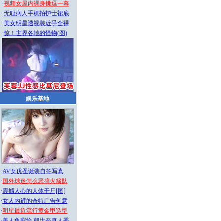
·
视频女屋内裸身挑逗一幕
·
无耻病人手机拍护士裙底
·
美女明星透视装近乎全裸
·
惊！世界各地的怪物(图)
娱乐基地
·
AV女优圣诞装自拍写真
·
国外球迷怎么恶搞火箭队
·
震撼人心的人体干尸[图]
·
女人内裤的奇特广告创意
·
明星最近流行黄金甲造型
·
美人鱼彩绘
朝比奈真人秀