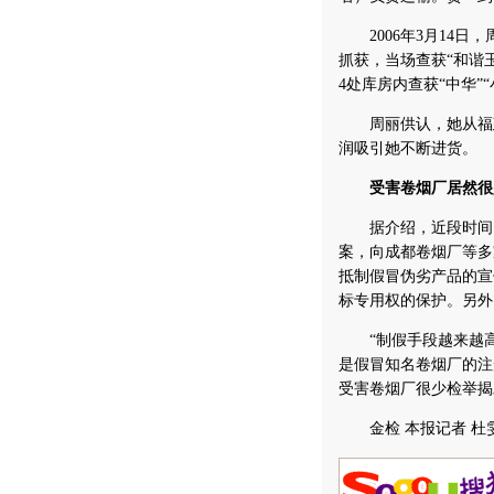
2006年3月14日
抓获，当场查获“和谐
4处库房内查获“中华”
周丽供认，她从福建进
润吸引她不断进货。
受害卷烟厂居然很
据介绍，近段时间，
案，向成都卷烟厂等多
抵制假冒伪劣产品的宣
标专用权的保护。另外
“制假手段越来越高
是假冒知名卷烟厂的注
受害卷烟厂很少检举揭
金检 本报记者 杜