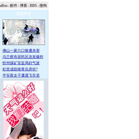
naRen
-
邮件
-
博客
-
BBS
-
搜狗
点击今日
·
佛山一家六口惨遭杀害
·
乌兰察布居民区连发爆炸
·
忻州煤矿安监局好气派
·
杜世成助推青岛房价?
·
平安夜女子遭遇飞车党