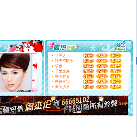
道一声平安！新年吉祥万事如愿
[春节]
传说薰衣草有四片叶子：第一片叶子是信仰，第二
片叶子是希望，第三片叶子是爱情，第四片叶子是幸运。
送你一棵薰衣草，愿你新年快乐！
[圣诞节]
圣诞节到了，想想没什么送给你的，又不打算给
你太多，只有给你五千万：千万快乐！千万要健康！千万
要平安！千万要知足！千万不要忘记我！
[圣诞节]
不只这样的日子才会想起你,而是这样的日子才
能正大光明地骚扰你,告诉你,圣诞要快乐!新年要快乐!天
天都要快乐噢!
月亮之上
[圣诞节]
奉上一颗祝福的心,在这个特别的日子里,愿幸福,
秋天不回来
如意,快乐,鲜花,一切美好的祝愿与你同在.圣诞快乐!
求佛
[元旦]
看到你我会触电；看不到你我要充电；没有你我会
千里之外
断电。爱你是我职业，想你是我事业，抱你是我特长，吻
香水有毒
你是我专业！水晶之恋祝你新年快乐
吉祥三宝
[元旦]
如果上天让我许三个愿望，一是今生今世和你在一
天竺少女
起；二是再生再世和你在一起；三是三生三世和你不再分
离。水晶之恋祝你新年快乐
[元旦]
当我狠下心扭头离去那一刻，你在我身后无助地哭
泣，这痛楚让我明白我多么爱你。我转身抱住你：这猪不
卖了。水晶之恋祝你新年快乐。
[春节]
风柔雨润好月圆，半岛铁盒伴身边，每日尽显开心
颜！冬去春来似水如烟，劳碌人生需尽欢！听一曲轻歌，
道一声平安！新年吉祥万事如愿
[春节]
传说薰衣草有四片叶子：第一片叶子是信仰，第二
片叶子是希望，第三片叶子是爱情，第四片叶子是幸运。