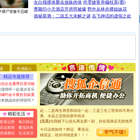
·
女白领祼体聚会放纵肉体
尚雯婕客串穆桂英(图)
·
曹颖印小天酒店开房照被爆
野外丛林赤裸姐妹花
半裸尸首惨不忍睹
·
诡秘莫测：二战五大未解之谜
岳飞神话的虚假之处
[圣诞节]
圣诞节到了，想想没什么送给你的，又不打算给
你太多，只有给你五千万：千万快乐！千万要健康！千万
要平安！千万要知足！千万不要忘记我！
[圣诞节]
不只这样的日子才会想起你,而是这样的日子才
能正大光明地骚扰你,告诉你,圣诞要快乐!新年要快乐!天
通
性感丽人
天都要快乐噢!
[圣诞节]
奉上一颗祝福的心,在这个特别的日子里,愿幸福,
精品专题推荐
如意,快乐,鲜花,一切美好的祝愿与你同在.圣诞快乐!
短信企业通秀百变功能
[元旦]
看到你我会触电；看不到你我要充电；没有你我会
浪漫情怀一起漫步音乐
断电。爱你是我职业，想你是我事业，抱你是我特长，吻
同城约会今夜告别寂寞
你是我专业！水晶之恋祝你新年快乐
敢来挑战你的球技吗？
[元旦]
如果上天让我许三个愿望，一是今生今世和你在一
起；二是再生再世和你在一起；三是三生三世和你不再分
离。水晶之恋祝你新年快乐
精彩生活
[元旦]
当我狠下心扭头离去那一刻，你在我身后无助地哭
星座运势
每日财运
泣，这痛楚让我明白我多么爱你。我转身抱住你：这猪不
花边新闻
魔鬼辞典
卖了。水晶之恋祝你新年快乐。
今日运程如何？财运、事业运、
情感测试
生活笑话
[春节]
风柔雨润好月圆，半岛铁盒伴身边，每日尽显开心
桃花运，给你详细道来！！！
颜！冬去春来似水如烟，劳碌人生需尽欢！听一曲轻歌，