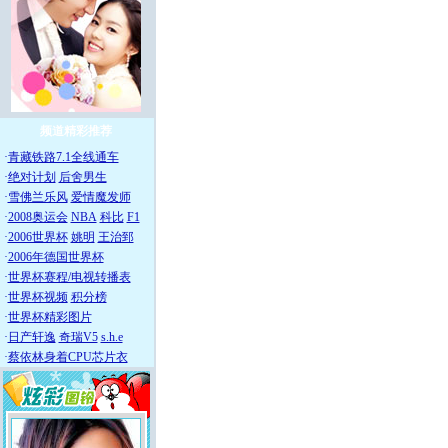
频道精彩推荐
·
青藏铁路7.1全线通车
·
绝对计划
后舍男生
·
雪佛兰乐风
爱情魔发师
·
2008奥运会
NBA
科比
F1
·
2006世界杯
姚明
王治郅
·
2006年德国世界杯
·
世界杯赛程/电视转播表
·
世界杯视频
积分榜
·
世界杯精彩图片
·
日产轩逸
奇瑞V5
s.h.e
·
蔡依林身着CPU芯片衣