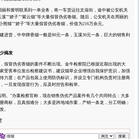
，周丽和黄明联系到一单业务，将一车货运往文庙街，途中被公安机关
玉溪”“娇子”“紫云烟”等大量假冒伪劣卷烟。随后，公安机关在周丽的
“小熊猫”“娇子”等大量假冒伪劣卷烟，价值为216万余元。
货，中华牌香烟一般是80元一条，玉溪30元一条，巨大的销售利
少揭发
假冒伪劣香烟的案件不断出现。金牛检察院已根据近期出现的大
家受害单位发出检察建议书，建议烟草企业增强自我保护意识，加强
传力度；在产品包装上使用防伪标识，并设立专门机构负责对注册商
，一旦发现假冒行为，应及时控告和检举。
明。”办案检察官称，现在销售伪劣产品案件有几个共同特点：大多
册商标，且真假难分；大多是跨地域作案，产销一条龙，分工明确；
发。
雯