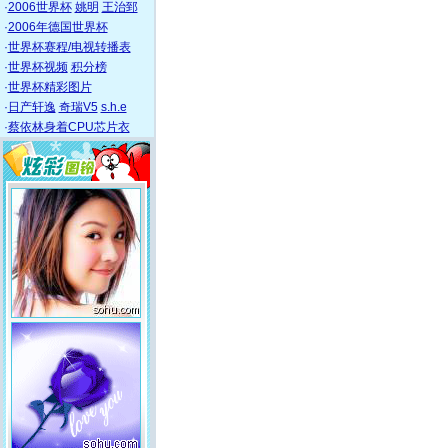
·
2006世界杯
姚明
王治郅
·
2006年德国世界杯
·
世界杯赛程/电视转播表
·
世界杯视频
积分榜
·
世界杯精彩图片
·
日产轩逸
奇瑞V5
s.h.e
·
蔡依林身着CPU芯片衣