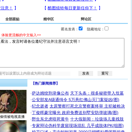
全部跟贴
精华区
辩论区
匿名发表：
隐藏地址：
，体验更流畅的中文输入>>
【热门新闻推荐】
·
萨达姆绞刑录像公布
天下头条：很多秘密带入坟墓
·
公安部发A级通缉令 5万悬红佛山灭门案疑凶(图)
·
纪念逝者
太原警察打死北京警察案终审 主犯被枪决
·
丁俊晖豪宅曝光 政府免费送别墅安防弹玻璃(图)
偷情被电视直播
·
野生东北虎咬死黄牛
十大假新闻：垃圾场儿童残肢
·
专家辩论伪科学废留现场混乱 几乎成肢体PK(组图)