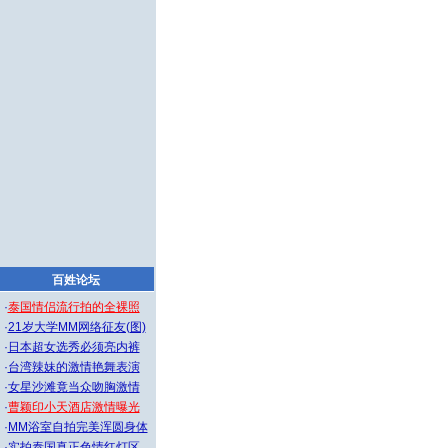
百姓论坛
·
泰国情侣流行拍的全裸照
·
21岁大学MM网络征友(图)
·
日本超女选秀必须亮内裤
·
台湾辣妹的激情艳舞表演
·
女星沙滩竟当众吻胸激情
·
曹颖印小天酒店激情曝光
·
MM浴室自拍完美浑圆身体
·
实拍泰国真正色情红灯区