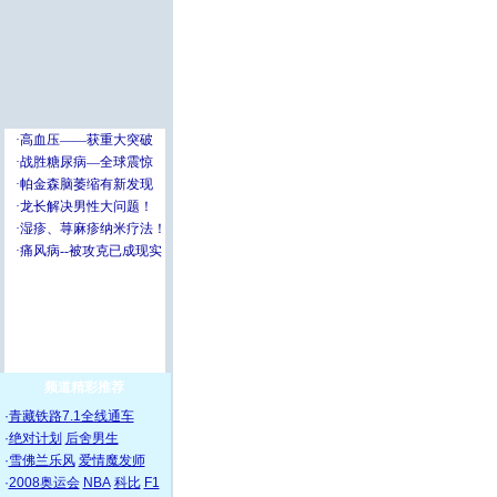
频道精彩推荐
·
青藏铁路7.1全线通车
·
绝对计划
后舍男生
·
雪佛兰乐风
爱情魔发师
·
2008奥运会
NBA
科比
F1