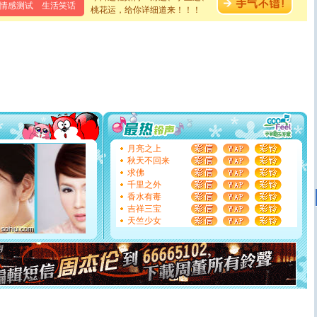
情感测试
生活笑话
泣，这痛楚让我明白我多么爱你。我转身抱住你：这猪不
桃花运，给你详细道来！！！
卖了。水晶之恋祝你新年快乐。
[春节]
风柔雨润好月圆，半岛铁盒伴身边，每日尽显开心
颜！冬去春来似水如烟，劳碌人生需尽欢！听一曲轻歌，
道一声平安！新年吉祥万事如愿
[春节]
传说薰衣草有四片叶子：第一片叶子是信仰，第二
片叶子是希望，第三片叶子是爱情，第四片叶子是幸运。
送你一棵薰衣草，愿你新年快乐！
[圣诞节]
圣诞节到了，想想没什么送给你的，又不打算给
你太多，只有给你五千万：千万快乐！千万要健康！千万
要平安！千万要知足！千万不要忘记我！
[圣诞节]
不只这样的日子才会想起你,而是这样的日子才
月亮之上
能正大光明地骚扰你,告诉你,圣诞要快乐!新年要快乐!天天
秋天不回来
都要快乐噢!
求佛
[圣诞节]
奉上一颗祝福的心,在这个特别的日子里,愿幸福,
千里之外
如意,快乐,鲜花,一切美好的祝愿与你同在.圣诞快乐!
香水有毒
[元旦]
看到你我会触电；看不到你我要充电；没有你我会
吉祥三宝
断电。爱你是我职业，想你是我事业，抱你是我特长，吻
天竺少女
你是我专业！水晶之恋祝你新年快乐
[元旦]
如果上天让我许三个愿望，一是今生今世和你在一
起；二是再生再世和你在一起；三是三生三世和你不再分
离。水晶之恋祝你新年快乐
[元旦]
当我狠下心扭头离去那一刻，你在我身后无助地哭
泣，这痛楚让我明白我多么爱你。我转身抱住你：这猪不
卖了。水晶之恋祝你新年快乐。
[春节]
风柔雨润好月圆，半岛铁盒伴身边，每日尽显开心