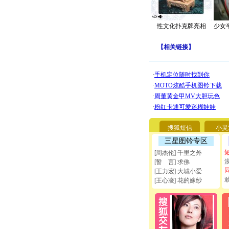
性文化扑克牌亮相
少女
【
相关链接
】
搜狐短信
小灵
三星图铃专区
[周杰伦] 千里之外
[誓 言] 求佛
[王力宏] 大城小爱
[王心凌] 花的嫁纱