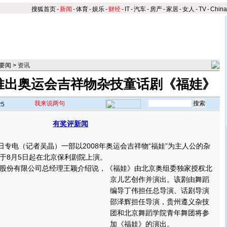
搜狐首页
-
新闻
-
体育
-
娱乐
-
财经
-
IT
-
汽车
-
房产
-
家居
-
女人
-
TV
-
Chin
要闻
>
资讯
推出奥运会吉祥物杂技童话剧《福娃》
我来说两句
25
有奖评新闻
专电（记者吴晶）一部以2008年奥运会吉祥物“福娃”为主人公的杂
于8月5日起在北京保利剧院上演。
份有限公司总经理王颖介绍说，《福娃》由北京奥组委独家授权北
京儿艺创作并演出。
该剧由舞蹈
编导丁伟担任总导演、话剧导演
邵泽辉担任导演，贵州遵义杂技
团和北京舞蹈学院青年舞团将参
加《福娃》的演出。