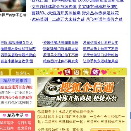
·
校花口述：高中时献初夜
2000只蝴蝶贴爱因斯坦像
·
女白领祼体聚会放纵肉体
尚雯婕客串穆桂英(图)
·
曹颖印小天酒店开房照被爆
野外丛林赤裸姐妹花
半裸尸首惨不忍睹
·
诡秘莫测：二战五大未解之谜
岳飞神话的虚假之处
[圣诞节]
圣诞节到了，想想没什么送给你的，又不打算给
你太多，只有给你五千万：千万快乐！千万要健康！千万
要平安！千万要知足！千万不要忘记我！
通
性感丽人
[圣诞节]
不只这样的日子才会想起你,而是这样的日子才
能正大光明地骚扰你,告诉你,圣诞要快乐!新年要快乐!天天
精品专题推荐
都要快乐噢!
短信企业通秀百变功能
[圣诞节]
奉上一颗祝福的心,在这个特别的日子里,愿幸福,
浪漫情怀一起漫步音乐
如意,快乐,鲜花,一切美好的祝愿与你同在.圣诞快乐!
同城约会今夜告别寂寞
[元旦]
看到你我会触电；看不到你我要充电；没有你我会
敢来挑战你的球技吗？
断电。爱你是我职业，想你是我事业，抱你是我特长，吻
你是我专业！水晶之恋祝你新年快乐
[元旦]
如果上天让我许三个愿望，一是今生今世和你在一
精彩生活
起；二是再生再世和你在一起；三是三生三世和你不再分
星座运势
每日财运
离。水晶之恋祝你新年快乐
花边新闻
魔鬼辞典
[元旦]
当我狠下心扭头离去那一刻，你在我身后无助地哭
今日运程如何？财运、事业运、