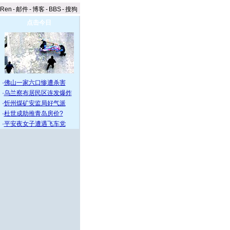
aRen
-
邮件
-
博客
-
BBS
-
搜狗
点击今日
·
佛山一家六口惨遭杀害
·
乌兰察布居民区连发爆炸
·
忻州煤矿安监局好气派
·
杜世成助推青岛房价?
·
平安夜女子遭遇飞车党