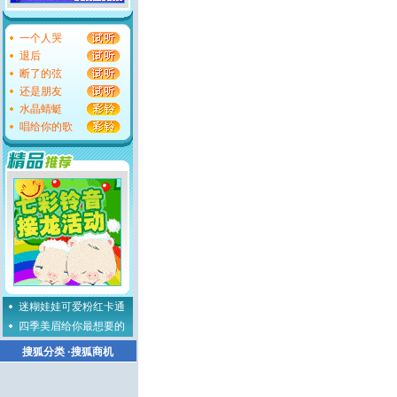
一个人哭
退后
断了的弦
还是朋友
水晶蜻蜓
唱给你的歌
迷糊娃娃可爱粉红卡通
四季美眉给你最想要的
搜狐分类
·
搜狐商机