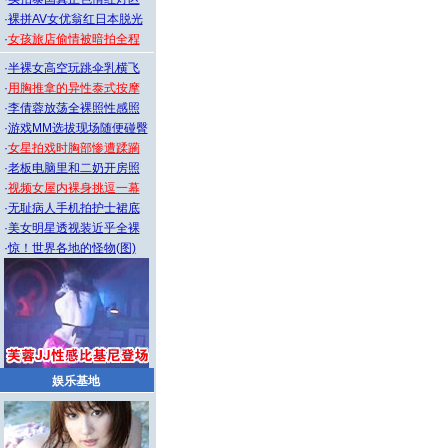
·
裸拼AV女优翁红日本脱光
·
女孩旅店偷情被暗拍全程
·
半裸女高空玩跳伞乳横飞
·
用胸推拿的异性泰式按摩
·
李倩蓉放荡全裸照性感照
·
游戏MM选拔现场随便碰臀
·
女星拍戏时胸部惨遭蹂躏
·
老板电脑里和二奶开房照
·
视频女屋内裸身挑逗一幕
·
无耻病人手机拍护士裙底
·
美女明星透视装近乎全裸
·
惊！世界各地的怪物(图)
娱乐基地