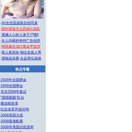
·
AV女优圣诞装自拍写真
·
国外球迷怎么恶搞火箭队
·
震撼人心的人体干尸[图]
·
女人内裤的奇特广告创意
·
明星最近流行黄金甲造型
·
美人鱼彩绘
朝比奈真人秀
·
宠物连连看
合金弹头游戏
热点专题
·
2009年全国两会
·
2009全国两会
·
关注2009年春运
·
"团团圆圆"赴台
·
燃油税改革
·
纪念改革开放30年
·
2008美国大选
·
2008珠海航展
·
2008年美国总统选举