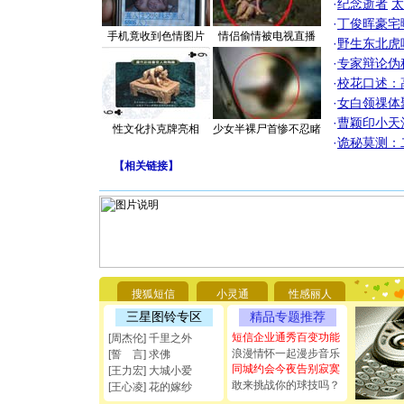
·
纪念逝者
太
·
丁俊晖豪宅
手机竟收到色情图片
情侣偷情被电视直播
·
野生东北虎
·
专家辩论伪
·
校花口述：
·
女白领祼体
·
曹颖印小天
性文化扑克牌亮相
少女半裸尸首惨不忍睹
·
诡秘莫测：
【
相关链接
】
[圣诞节]
你太多，
搜狐短信
小灵通
性感丽人
要平安！
[圣诞节]
三星图铃专区
精品专题推荐
能正大光明
短信企业通秀百变功能
[周杰伦] 千里之外
都要快乐噢
浪漫情怀一起漫步音乐
[誓 言] 求佛
[圣诞节]
同城约会今夜告别寂寞
[王力宏] 大城小爱
如意,快乐
敢来挑战你的球技吗？
[元旦]
看
[王心凌] 花的嫁纱
断电。爱