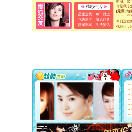
你是我专
精彩生活
[元旦]
如
星座运势
每日财运
起；二是
离。水晶
花边新闻
魔鬼辞典
今日运程
[元旦]
当
情感测试
生活笑话
桃花运，
泣，这痛
卖了。水
[春节]
风
颜！冬去
道一声平
[春节]
传
片叶子是
送你一棵
[圣诞节]
你太多，
要平安！
[圣诞节]
能正大光明
都要快乐噢
[圣诞节]
如意,快乐
[元旦]
看
断电。爱
你是我专
[元旦]
如
起；二是