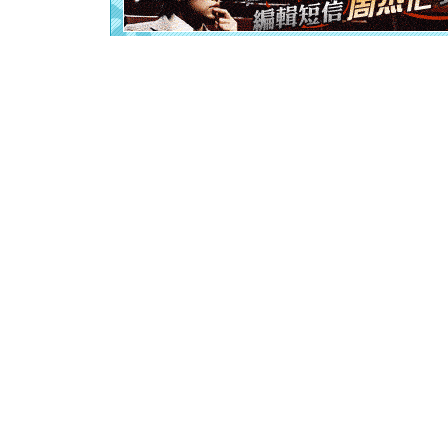
离。水晶
[元旦]
当
泣，这痛
卖了。水
[春节]
风
颜！冬去
道一声平
[春节]
传
片叶子是
送你一棵