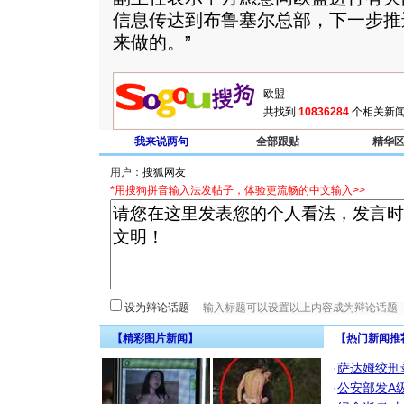
信息传达到布鲁塞尔总部，下一步推
来做的。”
共找到
10836284
个相关新闻
我来说两句
全部跟贴
精华
用户：
*用搜狗拼音输入法发帖子，体验更流畅的中文输入>>
设为辩论话题
【精彩图片新闻】
【热门新闻推
·
萨达姆绞刑
·
公安部发A