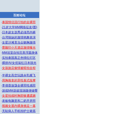
百姓论坛
·
泰国情侣流行拍的全裸照
·
21岁大学MM网络征友(图)
·
日本超女选秀必须亮内裤
·
台湾辣妹的激情艳舞表演
·
女星沙滩竟当众吻胸激情
·
曹颖印小天酒店激情曝光
·
MM浴室自拍完美浑圆身体
·
实拍泰国真正色情红灯区
·
裸拼AV女优翁红日本脱光
·
女孩旅店偷情被暗拍全程
·
半裸女高空玩跳伞乳横飞
·
用胸推拿的异性泰式按摩
·
李倩蓉放荡全裸照性感照
·
游戏MM选拔现场随便碰臀
·
女星拍戏时胸部惨遭蹂躏
·
老板电脑里和二奶开房照
·
视频女屋内裸身挑逗一幕
·
无耻病人手机拍护士裙底