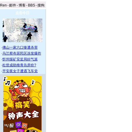
aRen
-
邮件
-
博客
-
BBS
-
搜狗
点击今日
·
佛山一家六口惨遭杀害
·
乌兰察布居民区连发爆炸
·
忻州煤矿安监局好气派
·
杜世成助推青岛房价?
·
平安夜女子遭遇飞车党