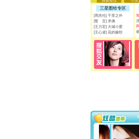
搜狐短信
小灵
三星图铃专区
[周杰伦] 千里之外
[誓 言] 求佛
[王力宏] 大城小爱
[王心凌] 花的嫁纱