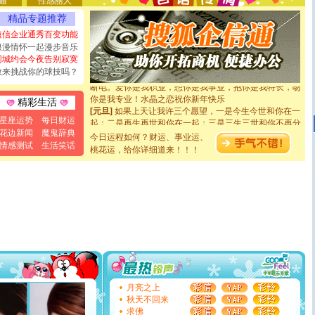
通
性感丽人
[圣诞节]
不只这样的日子才会想起你,而是这样的日子才
精品专题推荐
能正大光明地骚扰你,告诉你,圣诞要快乐!新年要快乐!天天
都要快乐噢!
短信企业通秀百变功能
[圣诞节]
奉上一颗祝福的心,在这个特别的日子里,愿幸福,
浪漫情怀一起漫步音乐
如意,快乐,鲜花,一切美好的祝愿与你同在.圣诞快乐!
同城约会今夜告别寂寞
[元旦]
看到你我会触电；看不到你我要充电；没有你我会
敢来挑战你的球技吗？
断电。爱你是我职业，想你是我事业，抱你是我特长，吻
你是我专业！水晶之恋祝你新年快乐
精彩生活
[元旦]
如果上天让我许三个愿望，一是今生今世和你在一
起；二是再生再世和你在一起；三是三生三世和你不再分
星座运势
每日财运
离。水晶之恋祝你新年快乐
花边新闻
魔鬼辞典
今日运程如何？财运、事业运、
[元旦]
当我狠下心扭头离去那一刻，你在我身后无助地哭
情感测试
生活笑话
桃花运，给你详细道来！！！
泣，这痛楚让我明白我多么爱你。我转身抱住你：这猪不
卖了。水晶之恋祝你新年快乐。
[春节]
风柔雨润好月圆，半岛铁盒伴身边，每日尽显开心
颜！冬去春来似水如烟，劳碌人生需尽欢！听一曲轻歌，
道一声平安！新年吉祥万事如愿
[春节]
传说薰衣草有四片叶子：第一片叶子是信仰，第二
片叶子是希望，第三片叶子是爱情，第四片叶子是幸运。
送你一棵薰衣草，愿你新年快乐！
[圣诞节]
圣诞节到了，想想没什么送给你的，又不打算给
你太多，只有给你五千万：千万快乐！千万要健康！千万
要平安！千万要知足！千万不要忘记我！
[圣诞节]
不只这样的日子才会想起你,而是这样的日子才
月亮之上
能正大光明地骚扰你,告诉你,圣诞要快乐!新年要快乐!天天
秋天不回来
都要快乐噢!
求佛