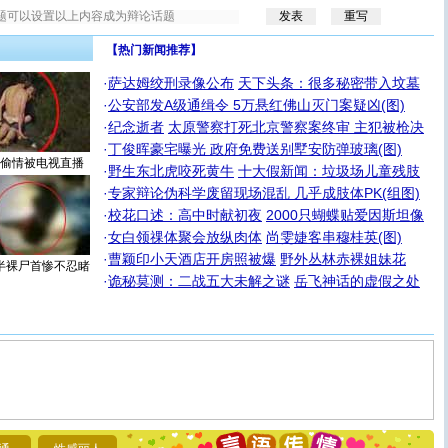
【热门新闻推荐】
·
萨达姆绞刑录像公布
天下头条：很多秘密带入坟墓
·
公安部发A级通缉令 5万悬红佛山灭门案疑凶(图)
·
纪念逝者
太原警察打死北京警察案终审 主犯被枪决
·
丁俊晖豪宅曝光 政府免费送别墅安防弹玻璃(图)
偷情被电视直播
·
野生东北虎咬死黄牛
十大假新闻：垃圾场儿童残肢
·
专家辩论伪科学废留现场混乱 几乎成肢体PK(组图)
·
校花口述：高中时献初夜
2000只蝴蝶贴爱因斯坦像
·
女白领祼体聚会放纵肉体
尚雯婕客串穆桂英(图)
·
曹颖印小天酒店开房照被爆
野外丛林赤裸姐妹花
半裸尸首惨不忍睹
·
诡秘莫测：二战五大未解之谜
岳飞神话的虚假之处
[圣诞节]
圣诞节到了，想想没什么送给你的，又不打算给
你太多，只有给你五千万：千万快乐！千万要健康！千万
要平安！千万要知足！千万不要忘记我！