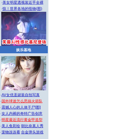
·
美女明星透视装近乎全裸
·
惊！世界各地的怪物(图)
娱乐基地
·
AV女优圣诞装自拍写真
·
国外球迷怎么恶搞火箭队
·
震撼人心的人体干尸[图]
·
女人内裤的奇特广告创意
·
明星最近流行黄金甲造型
·
美人鱼彩绘
朝比奈真人秀
·
宠物连连看
合金弹头游戏