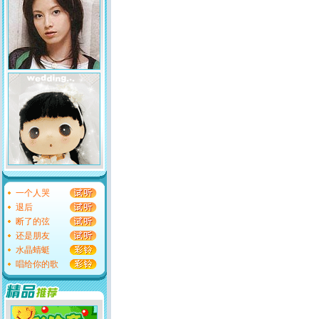
一个人哭
退后
断了的弦
还是朋友
水晶蜻蜓
唱给你的歌