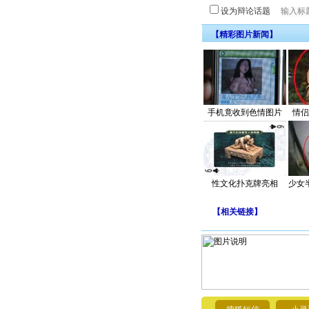
设为辩论话题
【精彩图片新闻】
手机竟收到色情图片
情侣
性文化扑克牌亮相
少女
【
相关链接
】