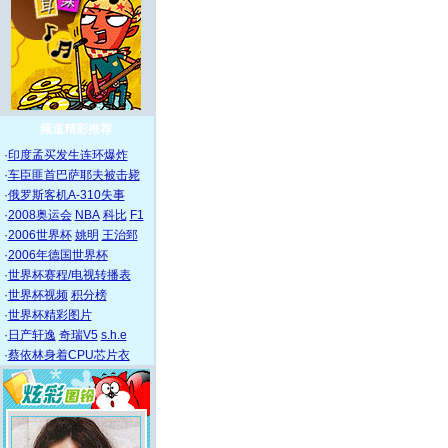
频道精彩推荐
·
印度孟买发生连环爆炸
·
车臣匪首巴萨耶夫被击毙
·
俄罗斯客机A-310失事
·
2008奥运会
NBA
科比
F1
·
2006世界杯
姚明
王治郅
·
2006年德国世界杯
·
世界杯赛程/电视转播表
·
世界杯视频
积分榜
·
世界杯精彩图片
·
日产轩逸
奇瑞V5
s.h.e
·
蔡依林身着CPU芯片衣