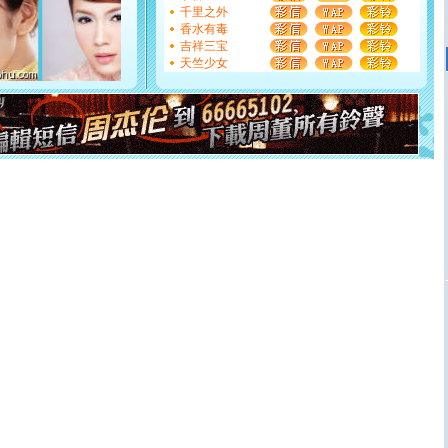
[圣诞节]
奉上一颗祝福的心,在这个特别的日子里,愿幸福,
千里之外
如意,快乐,鲜花,一切美好的祝愿与你同在.圣诞快乐!
香水有毒
[元旦]
看到你我会触电；看不到你我要充电；没有你我会
吉祥三宝
断电。爱你是我职业，想你是我事业，抱你是我特长，吻
天竺少女
你是我专业！水晶之恋祝你新年快乐
[元旦]
如果上天让我许三个愿望，一是今生今世和你在一
起；二是再生再世和你在一起；三是三生三世和你不再分
离。水晶之恋祝你新年快乐
[元旦]
当我狠下心扭头离去那一刻，你在我身后无助地哭
泣，这痛楚让我明白我多么爱你。我转身抱住你：这猪不
卖了。水晶之恋祝你新年快乐。
[春节]
风柔雨润好月圆，半岛铁盒伴身边，每日尽显开心
颜！冬去春来似水如烟，劳碌人生需尽欢！听一曲轻歌，
道一声平安！新年吉祥万事如愿
[春节]
传说薰衣草有四片叶子：第一片叶子是信仰，第二
片叶子是希望，第三片叶子是爱情，第四片叶子是幸运。
送你一棵薰衣草，愿你新年快乐！