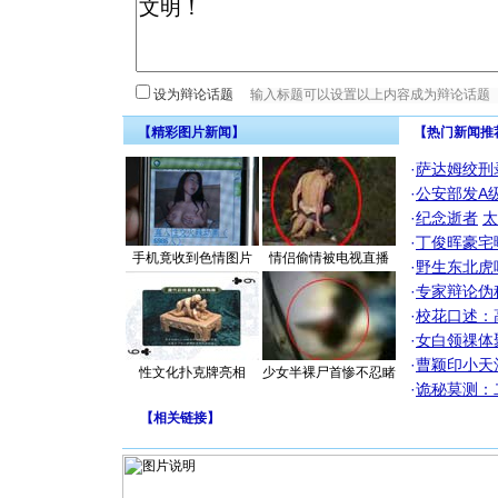
设为辩论话题
【精彩图片新闻】
【热门新闻推
·
萨达姆绞刑
·
公安部发A
·
纪念逝者
太
·
丁俊晖豪宅
手机竟收到色情图片
情侣偷情被电视直播
·
野生东北虎
·
专家辩论伪
·
校花口述：
·
女白领祼体
·
曹颖印小天
性文化扑克牌亮相
少女半裸尸首惨不忍睹
·
诡秘莫测：
【
相关链接
】