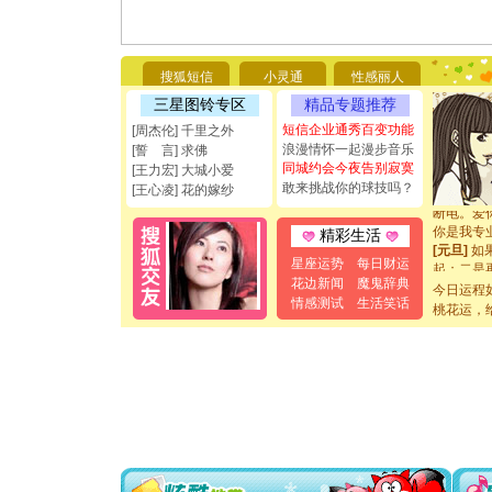
[圣诞节]
你太多，
要平安！
搜狐短信
小灵通
性感丽人
[圣诞节]
三星图铃专区
精品专题推荐
能正大光明
短信企业通秀百变功能
[周杰伦] 千里之外
都要快乐噢
浪漫情怀一起漫步音乐
[圣诞节]
[誓 言] 求佛
同城约会今夜告别寂寞
如意,快乐
[王力宏] 大城小爱
[元旦]
看
敢来挑战你的球技吗？
[王心凌] 花的嫁纱
断电。爱
你是我专
精彩生活
[元旦]
如
起；二是
星座运势
每日财运
离。水晶
花边新闻
魔鬼辞典
今日运程
[元旦]
当
情感测试
生活笑话
桃花运，
泣，这痛
卖了。水
[春节]
风
颜！冬去
道一声平
[春节]
传
片叶子是
送你一棵
[圣诞节]
你太多，