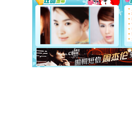
要平安！
[圣诞节]
能正大光明
都要快乐噢
[圣诞节]
如意,快乐
[元旦]
看
断电。爱
你是我专
[元旦]
如
起；二是
离。水晶
[元旦]
当
泣，这痛
卖了。水
[春节]
风
颜！冬去
道一声平
[春节]
传
片叶子是
送你一棵