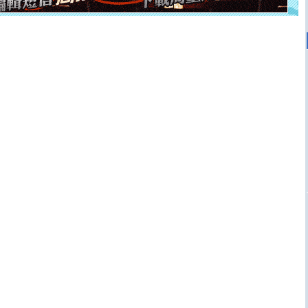
泣，这痛楚让我明白我多么爱你。我转身抱住你：这猪不
卖了。水晶之恋祝你新年快乐。
[春节]
风柔雨润好月圆，半岛铁盒伴身边，每日尽显开心
颜！冬去春来似水如烟，劳碌人生需尽欢！听一曲轻歌，
道一声平安！新年吉祥万事如愿
[春节]
传说薰衣草有四片叶子：第一片叶子是信仰，第二
片叶子是希望，第三片叶子是爱情，第四片叶子是幸运。
送你一棵薰衣草，愿你新年快乐！