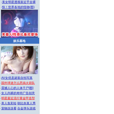
·
美女明星透视装近乎全裸
·
惊！世界各地的怪物(图)
娱乐基地
·
AV女优圣诞装自拍写真
·
国外球迷怎么恶搞火箭队
·
震撼人心的人体干尸[图]
·
女人内裤的奇特广告创意
·
明星最近流行黄金甲造型
·
美人鱼彩绘
朝比奈真人秀
·
宠物连连看
合金弹头游戏