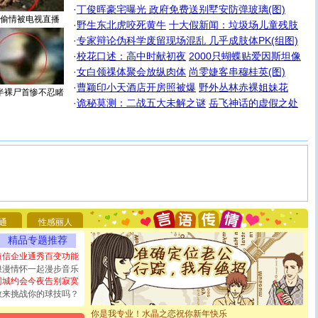
·
丁俊晖豪宅曝光 政府免费送别墅安防弹玻璃(图)
偷情被电视直播
·
野生东北虎咬死黄牛
十大假新闻：垃圾场儿童残肢
·
专家辩论伪科学废留现场混乱 几乎成肢体PK(组图)
·
校花口述：高中时献初夜
2000只蝴蝶贴爱因斯坦像
·
女白领祼体聚会放纵肉体
尚雯婕客串穆桂英(图)
·
曹颖印小天酒店开房照被爆
野外丛林赤裸姐妹花
半裸尸首惨不忍睹
·
诡秘莫测：二战五大未解之谜
岳飞神话的虚假之处
[圣诞节]
圣诞节到了，想想没什么送给你的，又不打算给
你太多，只有给你五千万：千万快乐！千万要健康！千万
要平安！千万要知足！千万不要忘记我！
通
性感丽人
[圣诞节]
不只这样的日子才会想起你,而是这样的日子才
能正大光明地骚扰你,告诉你,圣诞要快乐!新年要快乐!天天
精品专题推荐
都要快乐噢!
短信企业通秀百变功能
[圣诞节]
奉上一颗祝福的心,在这个特别的日子里,愿幸福,
浪漫情怀一起漫步音乐
如意,快乐,鲜花,一切美好的祝愿与你同在.圣诞快乐!
同城约会今夜告别寂寞
[元旦]
看到你我会触电；看不到你我要充电；没有你我会
敢来挑战你的球技吗？
断电。爱你是我职业，想你是我事业，抱你是我特长，吻
你是我专业！水晶之恋祝你新年快乐