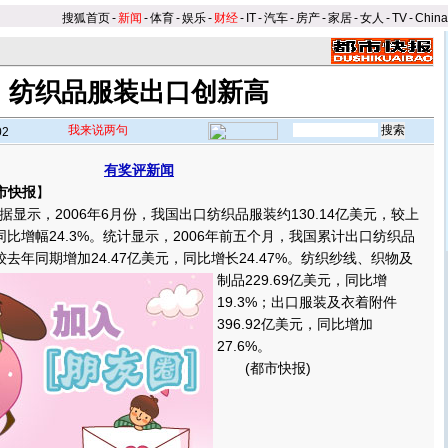
搜狐首页
-
新闻
-
体育
-
娱乐
-
财经
-
IT
-
汽车
-
房产
-
家居
-
女人
-
TV
-
Chin
纺织品服装出口创新高
我来说两句
02
有奖评新闻
市快报
】
示，2006年6月份，我国出口纺织品服装约130.14亿美元，较上
，同比增幅24.3%。统计显示，2006年前五个月，我国累计出口纺织品
较去年同期增加24.47亿美元，同比增长24.47%。
纺织纱线、织物及
制品229.69亿美元，同比增
19.3%；出口服装及衣着附件
396.92亿美元，同比增加
27.6%。
(都市快报)