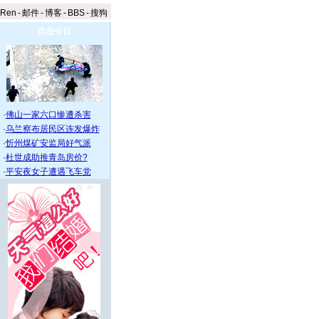
aRen
-
邮件
-
博客
-
BBS
-
搜狗
点击今日
·
佛山一家六口惨遭杀害
·
乌兰察布居民区连发爆炸
·
忻州煤矿安监局好气派
·
杜世成助推青岛房价?
·
平安夜女子遭遇飞车党