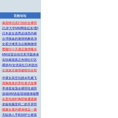
百姓论坛
·
泰国情侣流行拍的全裸照
·
21岁大学MM网络征友(图)
·
日本超女选秀必须亮内裤
·
台湾辣妹的激情艳舞表演
·
女星沙滩竟当众吻胸激情
·
曹颖印小天酒店激情曝光
·
MM浴室自拍完美浑圆身体
·
实拍泰国真正色情红灯区
·
裸拼AV女优翁红日本脱光
·
女孩旅店偷情被暗拍全程
·
半裸女高空玩跳伞乳横飞
·
用胸推拿的异性泰式按摩
·
李倩蓉放荡全裸照性感照
·
游戏MM选拔现场随便碰臀
·
女星拍戏时胸部惨遭蹂躏
·
老板电脑里和二奶开房照
·
视频女屋内裸身挑逗一幕
·
无耻病人手机拍护士裙底