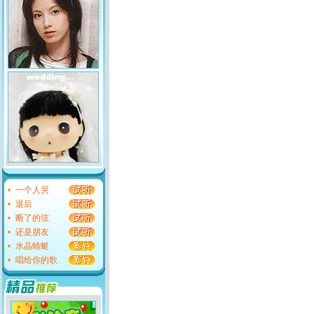
一个人哭
退后
断了的弦
还是朋友
水晶蜻蜓
唱给你的歌