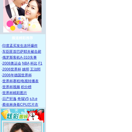
频道精彩推荐
·
印度孟买发生连环爆炸
·
车臣匪首巴萨耶夫被击毙
·
俄罗斯客机A-310失事
·
2008奥运会
NBA
科比
F1
·
2006世界杯
姚明
王治郅
·
2006年德国世界杯
·
世界杯赛程/电视转播表
·
世界杯视频
积分榜
·
世界杯精彩图片
·
日产轩逸
奇瑞V5
s.h.e
·
蔡依林身着CPU芯片衣