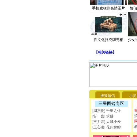
手机竟收到色情图片
情侣
性文化扑克牌亮相
少女
【
相关链接
】
搜狐短信
小灵
三星图铃专区
[周杰伦] 千里之外
[誓 言] 求佛
[王力宏] 大城小爱
[王心凌] 花的嫁纱