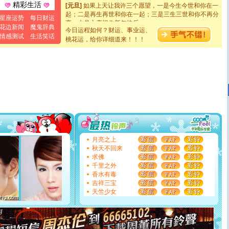
[元旦]
如果上天让我许三个愿望，一是今生今世和你在一
精彩生活
起；二是再生再世和你在一起；三是三生三世和你不再分
星座运势
每日财运
离。水晶之恋祝你新年快乐
[元旦]
当我狠下心扭头离去那一刻，你在我身后无助地哭
花边新闻
魔鬼辞典
今日运程如何？财运、事业运、
泣，这痛楚让我明白我多么爱你。我转身抱住你：这猪不
情感测试
生活笑话
桃花运，给你详细道来！！！
卖了。水晶之恋祝你新年快乐。
[春节]
风柔雨润好月圆，半岛铁盒伴身边，每日尽显开心
颜！冬去春来似水如烟，劳碌人生需尽欢！听一曲轻歌，
道一声平安！新年吉祥万事如愿
[春节]
传说薰衣草有四片叶子：第一片叶子是信仰，第二
片叶子是希望，第三片叶子是爱情，第四片叶子是幸运。
送你一棵薰衣草，愿你新年快乐！
[圣诞节]
圣诞节到了，想想没什么送给你的，又不打算给
你太多，只有给你五千万：千万快乐！千万要健康！千万
要平安！千万要知足！千万不要忘记我！
[圣诞节]
不只这样的日子才会想起你,而是这样的日子才
能正大光明地骚扰你,告诉你,圣诞要快乐!新年要快乐!天天
月亮之上
都要快乐噢!
秋天不回来
[圣诞节]
奉上一颗祝福的心,在这个特别的日子里,愿幸福,
求佛
如意,快乐,鲜花,一切美好的祝愿与你同在.圣诞快乐!
千里之外
[元旦]
看到你我会触电；看不到你我要充电；没有你我会
香水有毒
断电。爱你是我职业，想你是我事业，抱你是我特长，吻
吉祥三宝
你是我专业！水晶之恋祝你新年快乐
天竺少女
[元旦]
如果上天让我许三个愿望，一是今生今世和你在一
起；二是再生再世和你在一起；三是三生三世和你不再分
离。水晶之恋祝你新年快乐
[元旦]
当我狠下心扭头离去那一刻，你在我身后无助地哭