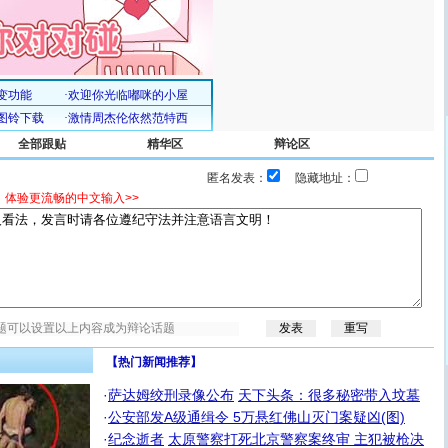
全部跟贴
精华区
辩论区
匿名发表：
隐藏地址：
，体验更流畅的中文输入>>
【热门新闻推荐】
·
萨达姆绞刑录像公布
天下头条：很多秘密带入坟墓
·
公安部发A级通缉令 5万悬红佛山灭门案疑凶(图)
·
纪念逝者
太原警察打死北京警察案终审 主犯被枪决