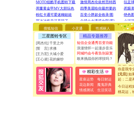
[圣诞节]
你太多，
要平安！
搜狐短信
小灵通
性感丽人
[圣诞节]
三星图铃专区
精品专题推荐
能正大光明
都要快乐噢
短信企业通秀百变功能
[周杰伦] 千里之外
[圣诞节]
浪漫情怀一起漫步音乐
[誓 言] 求佛
如意,快乐
同城约会今夜告别寂寞
[王力宏] 大城小爱
[元旦]
看
敢来挑战你的球技吗？
[王心凌] 花的嫁纱
断电。爱
你是我专
精彩生活
[元旦]
如
起；二是
星座运势
每日财运
离。水晶
花边新闻
魔鬼辞典
[元旦]
今日运程
当
情感测试
生活笑话
泣，这痛
桃花运，
卖了。水
[春节]
风
颜！冬去
道一声平
[春节]
传
片叶子是
送你一棵
[圣诞节]