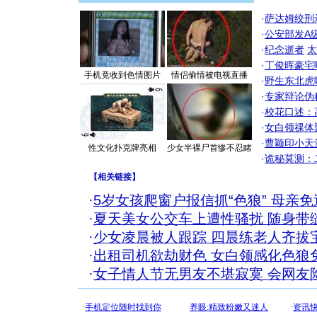
·
萨达姆绞刑
·
公安部发A
·
纪念逝者
太
·
丁俊晖豪宅
手机竟收到色情图片
情侣偷情被电视直播
·
野生东北虎
·
专家辩论伪
·
校花口述：
·
女白领祼体
·
曹颖印小天
性文化扑克牌亮相
少女半裸尸首惨不忍睹
·
诡秘莫测：
【
相关链接
】
·
5岁女孩爬窗户报信抓“色狼” 母亲
·
夏天美女公交车上遭性骚扰 随身带
·
少女凌晨被人跟踪 四晨练老人齐拔
·
出租司机欲劫财色 女白领感化色狼免
·
女子情人节无男友不堪寂寞 会网友