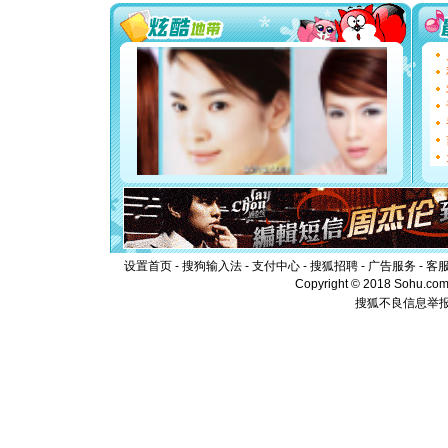
你太多，
要平安！
[圣诞节]
能正大光明
都要快乐噢
[圣诞节]
如意,快乐
[元旦]
看
断电。爱
你是我专
[元旦]
如
起；二是
离。水晶
[元旦]
当
泣，这痛
设置首页
-
搜狗输入法
-
支付中心
-
搜狐招聘
-
广告服务
卖了。水
-
客
[春节]
风
Copyright © 2018 Sohu.com I
颜！冬去
搜狐不良信息举
道一声平
[春节]
传
片叶子是
送你一棵