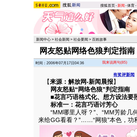
搜狐首页
-
新闻
-
体育
-
新闻中心
>
社会新闻
>
社会要闻
>
百姓故事
网友怒贴网络色狼判定指南
我来说两句
(85)
时间：2006年07月17日04:36
有奖评新闻
【
来源：解放网-新闻晨报
】
网友怒贴“网络色狼”判定指南
■花言巧语格式化、想方设法要照
标准一：花言巧语讨芳心
“MM哪里人呀？”、“MM芳龄几何
来给GG看看？”……“网狼”本色，