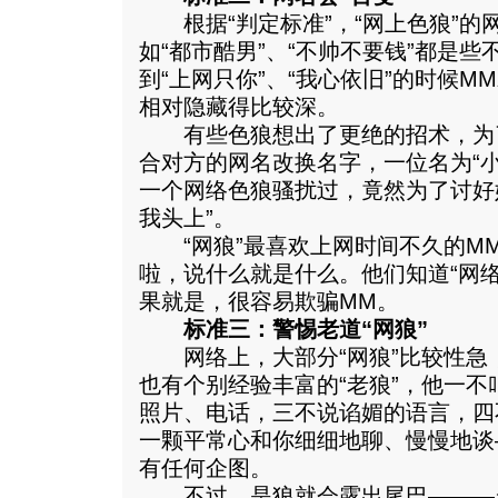
根据“判定标准”，“网上色狼”的网
如“都市酷男”、“不帅不要钱”都是些
到“上网只你”、“我心依旧”的时候
相对隐藏得比较深。
有些色狼想出了更绝的招术，为了
合对方的网名改换名字，一位名为“
一个网络色狼骚扰过，竟然为了讨好
我头上”。
“网狼”最喜欢上网时间不久的M
啦，说什么就是什么。他们知道“网络
果就是，很容易欺骗MM。
标准三：警惕老道“网狼”
网络上，大部分“网狼”比较性急，
也有个别经验丰富的“老狼”，他一
照片、电话，三不说谄媚的语言，四
一颗平常心和你细细地聊、慢慢地谈
有任何企图。
不过，是狼就会露出尾巴———