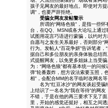
场、人流熙熙攘攘的广场或者某网站
孩子见网友的最好地点。即使对方提
调”，也要严辞拒绝。
受骗女网友发帖警示
所谓的“网络色狼”，是指一些怀
台，在QQ、MSN或各大论坛上通
试图用花言巧语进行蒙骗，以约对方
自愿与之发生关系最好，否则部分“
行为。发帖人“百花争妍”告诉笔者，
据自己和多位朋友的亲身体验总结而
式提醒网友，以免更多姐妹上当受骗
为：“网络色狼”都有基本统一的问候
弹”轮番轰炸，想方设法索要玉照，
相”，会配合MM的名字临时改网名等
名为“红豆冰沙”的网友谈起受骗
上结识了一名名为“我在等待”的网
不错，于是在他的再三要求下见了面
里，开始的感觉还挺好，相互之间透