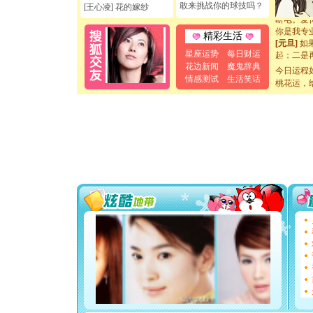
[元旦]
看
敢来挑战你的球技吗？
[王心凌] 花的嫁纱
断电。爱
你是我专
精彩生活
[元旦]
如
起；二是
星座运势
每日财运
离。水晶
花边新闻
魔鬼辞典
今日运程
[元旦]
当
情感测试
生活笑话
桃花运，
泣，这痛
卖了。水
[春节]
风
颜！冬去
道一声平
[春节]
传
片叶子是
送你一棵
[圣诞节]
你太多，
要平安！
[圣诞节]
能正大光明
都要快乐噢
[圣诞节]
如意,快乐
[元旦]
看
断电。爱
你是我专