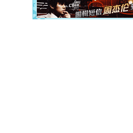
[元旦]
如
起；二是
离。水晶
[元旦]
当
泣，这痛
卖了。水
[春节]
风
颜！冬去
道一声平
[春节]
传
片叶子是
送你一棵