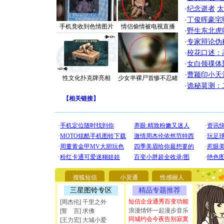
·
纪念逝者
太
·
丁俊晖豪宅
手机竟收到色情图片
情侣偷情被电视直播
·
野生东北虎
·
专家辩论伪
·
校花口述：
·
女白领祼体
·
曹颖印小天
性文化扑克牌亮相
少女半裸尸首惨不忍睹
·
诡秘莫测：
【
相关链接
】
[圣诞节]
你太多，
要平安！
搜狐短信
小灵通
性感丽人
[圣诞节]
三星图铃专区
精品专题推荐
能正大光明
短信企业通秀百变功能
都要快乐噢
[周杰伦] 千里之外
[圣诞节]
浪漫情怀一起漫步音乐
[誓 言] 求佛
如意,快乐
同城约会今夜告别寂寞
[王力宏] 大城小爱