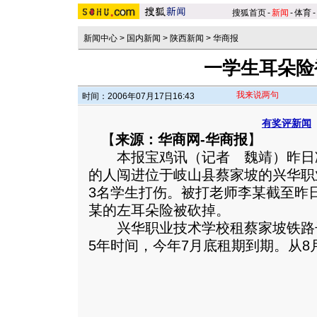
搜狐首页
-
新闻
-
体育
-
新闻中心
>
国内新闻
>
陕西新闻
>
华商报
一学生耳朵险
我来说两句
时间：2006年07月17日16:43
有奖评新闻
【
来源：华商网-华商报
】
本报宝鸡讯（记者 魏靖）昨日凌
的人闯进位于岐山县蔡家坡的兴华职
3名学生打伤。被打老师李某截至昨
某的左耳朵险被砍掉。
兴华职业技术学校租蔡家坡铁路
5年时间，今年7月底租期到期。
从8