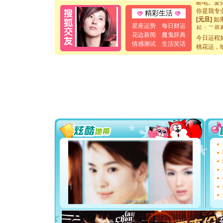
你是我专
精彩生活
[元旦]
如
起；二是
星座运势
每日财运
离。水晶
花边新闻
魔鬼辞典
今日运程
[元旦]
当
情感测试
生活笑话
桃花运，
泣，这痛
卖了。水
[春节]
风
颜！冬去
道一声平
[春节]
传
片叶子是
送你一棵
[圣诞节]
你太多，
要平安！
[圣诞节]
能正大光明
都要快乐噢
[圣诞节]
如意,快乐
[元旦]
看
断电。爱
你是我专
[元旦]
如
起；二是