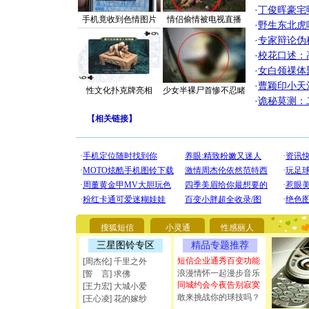
·
丁俊晖豪宅
手机竟收到色情图片
情侣偷情被电视直播
·
野生东北虎
·
专家辩论伪
·
校花口述：
·
女白领祼体
·
曹颖印小天
性文化扑克牌亮相
少女半裸尸首惨不忍睹
·
诡秘莫测：
【
相关链接
】
[圣诞节]
你太多，
要平安！
搜狐短信
小灵通
性感丽人
[圣诞节]
三星图铃专区
精品专题推荐
能正大光明
短信企业通秀百变功能
[周杰伦] 千里之外
都要快乐噢
浪漫情怀一起漫步音乐
[圣诞节]
[誓 言] 求佛
同城约会今夜告别寂寞
如意,快乐
[王力宏] 大城小爱
[元旦]
看
敢来挑战你的球技吗？
[王心凌] 花的嫁纱
断电。爱