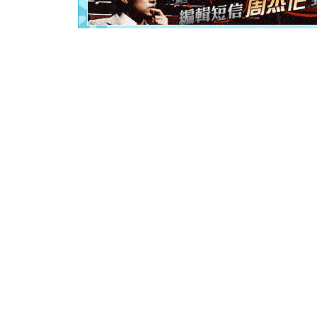
离。水晶
[元旦]
当
泣，这痛
卖了。水
[春节]
风
颜！冬去
道一声平
[春节]
传
片叶子是
送你一棵