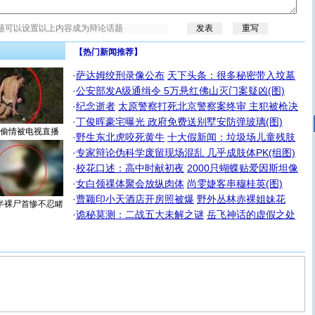
【热门新闻推荐】
·
萨达姆绞刑录像公布
天下头条：很多秘密带入坟墓
·
公安部发A级通缉令 5万悬红佛山灭门案疑凶(图)
·
纪念逝者
太原警察打死北京警察案终审 主犯被枪决
·
丁俊晖豪宅曝光 政府免费送别墅安防弹玻璃(图)
偷情被电视直播
·
野生东北虎咬死黄牛
十大假新闻：垃圾场儿童残肢
·
专家辩论伪科学废留现场混乱 几乎成肢体PK(组图)
·
校花口述：高中时献初夜
2000只蝴蝶贴爱因斯坦像
·
女白领祼体聚会放纵肉体
尚雯婕客串穆桂英(图)
·
曹颖印小天酒店开房照被爆
野外丛林赤裸姐妹花
半裸尸首惨不忍睹
·
诡秘莫测：二战五大未解之谜
岳飞神话的虚假之处
[圣诞节]
圣诞节到了，想想没什么送给你的，又不打算给
你太多，只有给你五千万：千万快乐！千万要健康！千万
要平安！千万要知足！千万不要忘记我！
[圣诞节]
不只这样的日子才会想起你,而是这样的日子才
能正大光明地骚扰你,告诉你,圣诞要快乐!新年要快乐!天天
都要快乐噢!
[圣诞节]
奉上一颗祝福的心,在这个特别的日子里,愿幸福,
如意,快乐,鲜花,一切美好的祝愿与你同在.圣诞快乐!
[元旦]
看到你我会触电；看不到你我要充电；没有你我会