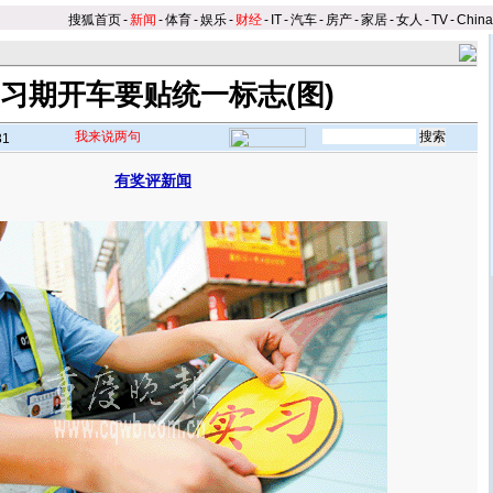
搜狐首页
-
新闻
-
体育
-
娱乐
-
财经
-
IT
-
汽车
-
房产
-
家居
-
女人
-
TV
-
Chin
习期开车要贴统一标志(图)
我来说两句
31
有奖评新闻
】