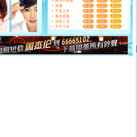
秋天不回来
起；二是再生再世和你在一起；三是三生三世和你不再分
求佛
离。水晶之恋祝你新年快乐
千里之外
[元旦]
当我狠下心扭头离去那一刻，你在我身后无助地哭
香水有毒
泣，这痛楚让我明白我多么爱你。我转身抱住你：这猪不
吉祥三宝
卖了。水晶之恋祝你新年快乐。
天竺少女
[春节]
风柔雨润好月圆，半岛铁盒伴身边，每日尽显开心
颜！冬去春来似水如烟，劳碌人生需尽欢！听一曲轻歌，
道一声平安！新年吉祥万事如愿
[春节]
传说薰衣草有四片叶子：第一片叶子是信仰，第二
片叶子是希望，第三片叶子是爱情，第四片叶子是幸运。
送你一棵薰衣草，愿你新年快乐！