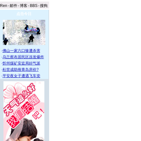
aRen
-
邮件
-
博客
-
BBS
-
搜狗
点击今日
·
佛山一家六口惨遭杀害
·
乌兰察布居民区连发爆炸
·
忻州煤矿安监局好气派
·
杜世成助推青岛房价?
·
平安夜女子遭遇飞车党