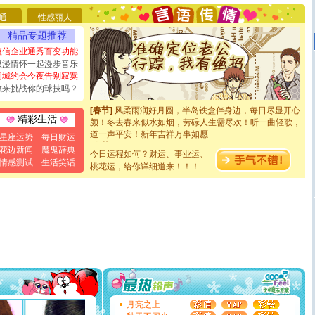
断电。爱你是我职业，想你是我事业，抱你是我特长，吻
通
性感丽人
你是我专业！水晶之恋祝你新年快乐
[元旦]
如果上天让我许三个愿望，一是今生今世和你在一
精品专题推荐
起；二是再生再世和你在一起；三是三生三世和你不再分
短信企业通秀百变功能
离。水晶之恋祝你新年快乐
浪漫情怀一起漫步音乐
[元旦]
当我狠下心扭头离去那一刻，你在我身后无助地哭
同城约会今夜告别寂寞
泣，这痛楚让我明白我多么爱你。我转身抱住你：这猪不
敢来挑战你的球技吗？
卖了。水晶之恋祝你新年快乐。
[春节]
风柔雨润好月圆，半岛铁盒伴身边，每日尽显开心
颜！冬去春来似水如烟，劳碌人生需尽欢！听一曲轻歌，
精彩生活
道一声平安！新年吉祥万事如愿
星座运势
每日财运
[春节]
传说薰衣草有四片叶子：第一片叶子是信仰，第二
花边新闻
魔鬼辞典
片叶子是希望，第三片叶子是爱情，第四片叶子是幸运。
今日运程如何？财运、事业运、
情感测试
生活笑话
送你一棵薰衣草，愿你新年快乐！
桃花运，给你详细道来！！！
[圣诞节]
圣诞节到了，想想没什么送给你的，又不打算给
你太多，只有给你五千万：千万快乐！千万要健康！千万
要平安！千万要知足！千万不要忘记我！
[圣诞节]
不只这样的日子才会想起你,而是这样的日子才
能正大光明地骚扰你,告诉你,圣诞要快乐!新年要快乐!天天
都要快乐噢!
[圣诞节]
奉上一颗祝福的心,在这个特别的日子里,愿幸福,
如意,快乐,鲜花,一切美好的祝愿与你同在.圣诞快乐!
[元旦]
看到你我会触电；看不到你我要充电；没有你我会
断电。爱你是我职业，想你是我事业，抱你是我特长，吻
你是我专业！水晶之恋祝你新年快乐
月亮之上
[元旦]
如果上天让我许三个愿望，一是今生今世和你在一