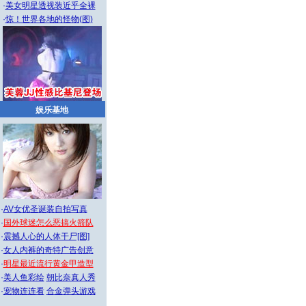
·
美女明星透视装近乎全裸
·
惊！世界各地的怪物(图)
娱乐基地
·
AV女优圣诞装自拍写真
·
国外球迷怎么恶搞火箭队
·
震撼人心的人体干尸[图]
·
女人内裤的奇特广告创意
·
明星最近流行黄金甲造型
·
美人鱼彩绘
朝比奈真人秀
·
宠物连连看
合金弹头游戏