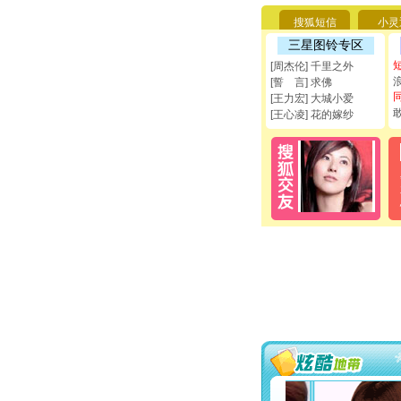
搜狐短信
小灵
三星图铃专区
[周杰伦] 千里之外
[誓 言] 求佛
[王力宏] 大城小爱
[王心凌] 花的嫁纱