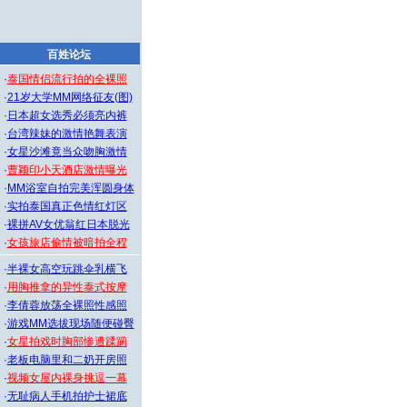
百姓论坛
·
泰国情侣流行拍的全裸照
·
21岁大学MM网络征友(图)
·
日本超女选秀必须亮内裤
·
台湾辣妹的激情艳舞表演
·
女星沙滩竟当众吻胸激情
·
曹颖印小天酒店激情曝光
·
MM浴室自拍完美浑圆身体
·
实拍泰国真正色情红灯区
·
裸拼AV女优翁红日本脱光
·
女孩旅店偷情被暗拍全程
·
半裸女高空玩跳伞乳横飞
·
用胸推拿的异性泰式按摩
·
李倩蓉放荡全裸照性感照
·
游戏MM选拔现场随便碰臀
·
女星拍戏时胸部惨遭蹂躏
·
老板电脑里和二奶开房照
·
视频女屋内裸身挑逗一幕
·
无耻病人手机拍护士裙底