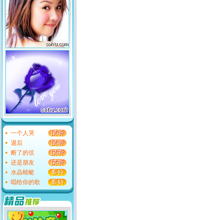
一个人哭
退后
断了的弦
还是朋友
水晶蜻蜓
唱给你的歌