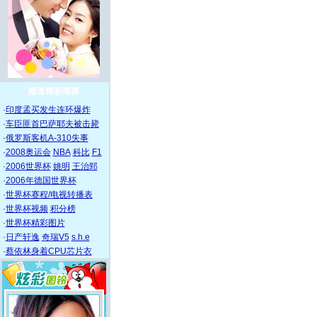
频道精彩推荐
·
印度孟买发生连环爆炸
·
车臣匪首巴萨耶夫被击毙
·
俄罗斯客机A-310失事
·
2008奥运会
NBA
科比
F1
·
2006世界杯
姚明
王治郅
·
2006年德国世界杯
·
世界杯赛程/电视转播表
·
世界杯视频
积分榜
·
世界杯精彩图片
·
日产轩逸
奇瑞V5
s.h.e
·
蔡依林身着CPU芯片衣