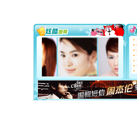
道一声平
[春节]
传
片叶子是
送你一棵
[圣诞节]
你太多，
要平安！
[圣诞节]
能正大光明
都要快乐噢
[圣诞节]
如意,快乐
[元旦]
看
断电。爱
你是我专
[元旦]
如
起；二是
离。水晶
[元旦]
当
泣，这痛
卖了。水
[春节]
风
颜！冬去
道一声平
[春节]
传
片叶子是
送你一棵