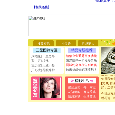
·
诡秘莫测：
【
相关链接
】
[圣诞节]
你太多，
要平安！
搜狐短信
小灵通
性感丽人
[圣诞节]
三星图铃专区
精品专题推荐
能正大光明
都要快乐噢
短信企业通秀百变功能
[周杰伦] 千里之外
[圣诞节]
浪漫情怀一起漫步音乐
[誓 言] 求佛
如意,快乐
同城约会今夜告别寂寞
[王力宏] 大城小爱
[元旦]
看
敢来挑战你的球技吗？
[王心凌] 花的嫁纱
断电。爱
你是我专
精彩生活
[元旦]
如
起；二是
星座运势
每日财运
离。水晶
花边新闻
魔鬼辞典
今日运程
[元旦]
当
情感测试
生活笑话
桃花运，
泣，这痛
卖了。水
[春节]
风
颜！冬去