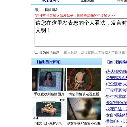
我来说两句
全部跟贴
精华
用户：
*用搜狗拼音输入法发帖子，体验更流畅的中文输入>>
设为辩论话题
【精彩图片新闻】
【热门新闻推
·
萨达姆绞刑
·
公安部发A
·
纪念逝者
太
·
丁俊晖豪宅
手机竟收到色情图片
情侣偷情被电视直播
·
野生东北虎
·
专家辩论伪
·
校花口述：
·
女白领祼体
·
曹颖印小天
性文化扑克牌亮相
少女半裸尸首惨不忍睹