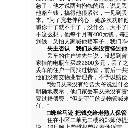
急了，他才说两句抱怨的话，说是丢
他赔车钱，搞得他很紧张，一见到丢
来。”为了宽老伴的心，她多次劝解
喊你干了就不干了，没什么，大不了
不这么想，他每个月有400元钱，每
到钱，又怕人家喊他赔车子，我们咋
失主否认 我们从来没责怪过他
丢车的住户钟先生说，没想到曾
家掉的电瓶车买成2600多元，丢了
丢车的住户一同找过物管，前后一共
他们没有交物业管理费，不予以赔偿
“我们从来没有给曾大爷说过什么
明确地表示，他们家丢车从来没有责
要过赔偿费，“但是守门的是物管喊
任。”
□蛛丝马迹 把钱交给老熟人保管
住在小区二单元二楼的郑师傅提
说，18日晚上曾维根曾拉着他诉苦。