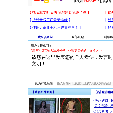
共找到
1945042
个相关新闻.
我来说两句
全部跟贴
精华
用户：
*用搜狗拼音输入法发帖子，体验更流畅的中文输入>>
设为辩论话题
【精彩图片新闻】
【热门新闻推
·
萨达姆绞刑
·
公安部发A
·
纪念逝者
太