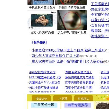
·
丁俊晖豪宅
手机竟收到色情图片
情侣偷情被电视直播
·
野生东北虎
·
专家辩论伪
·
校花口述：
·
女白领祼体
·
曹颖印小天
性文化扑克牌亮相
少女半裸尸首惨不忍睹
·
诡秘莫测：
【
相关链接
】
·
小偷盗窃1360元导致失主上吊自杀 被判三年重刑
(1
·
两少年入室盗窃被堵住吓得上吊
(08/25 08:24)
·
主人家失窃巨款 原是小偷“贿赂”看门犬入室盗窃
(09/
[圣诞节]
你太多，
要平安！
[圣诞节]
搜狐短信
小灵通
性感丽人
能正大光明
三星图铃专区
精品专题推荐
都要快乐噢