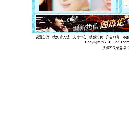
你是我专
[元旦]
如
起；二是
离。水晶
[元旦]
当
泣，这痛
卖了。水
设置首页
-
搜狗输入法
-
支付中心
-
搜狐招聘
-
广告服务
-
客
[春节]
风
Copyright © 2018 Sohu.com I
颜！冬去
搜狐不良信息举
道一声平
[春节]
传
片叶子是
送你一棵