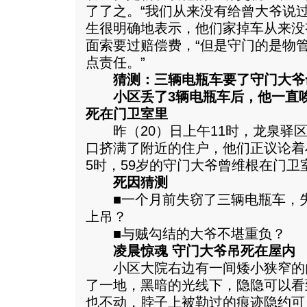
了了之。“我们从来没有给曾大爷说
生很明确地表示，他们家掉车从来没
面索要过赔偿费，“但是守门的是物
点责任。”
猜测：三辆电瓶车要了守门大爷
小区丢了3辆电瓶车后，他一直唉
死在门卫室里
昨（20）日上午11时，龙泉驿区西
口挤满了附近的住户，他们正议论着
5时，59岁的守门大爷曾维根在门卫
死因猜测
■一个月前失窃了三辆电瓶车，失
上吊？
■与贼勾结的大爷不堪重负？
凌晨惊魂 守门大爷吊死在屋内
小区大院右边有一间矮小狭窄的
了一地，黑暗的光线下，隐隐可以看
也不动，脖子上被勒过的痕迹隐约可