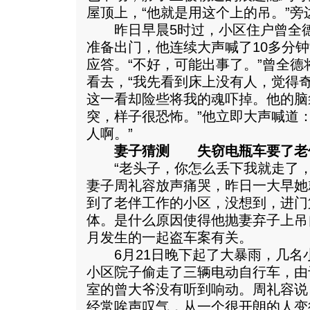
屋顶上，“他就是用这个上的吊。”旁
昨日早晨5时过，小区住户曾全德
准备出门，他连续大声喊了10多分钟
应答。“不好，可能出事了。”曾全
看去，“我先看到床上没有人，觉得
这一看却险些将我的魂吓掉。他的脑
突，样子很恐怖。”他立即大声喊道
人啊。”
妻子猜测 失窃电瓶车要了老
“老头子，你怎么丢下我就走了，
妻子周礼容放声痛哭，昨日一大早她
到了老伴工作的小区，没想到，进门
体。是什么原因使得他抛妻弃子上吊
月发生的一起盗车案有关。
6月21日晚下起了大暴雨，几名
小区院子偷走了三辆电动自行车，由
室的曾大爷没有听到响动。周礼容说
经常唉声叹气，从一个很开朗的人变