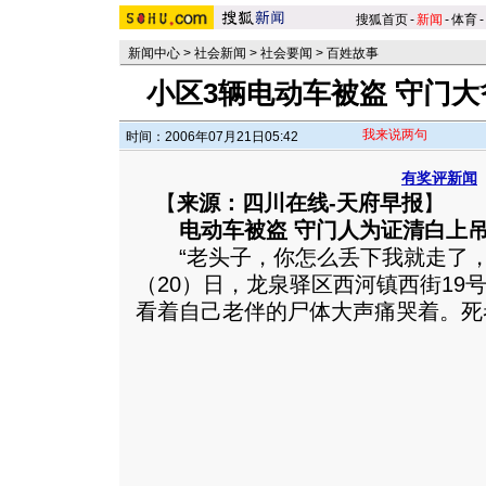
搜狐首页
-
新闻
-
体育
-
新闻中心
>
社会新闻
>
社会要闻
>
百姓故事
小区3辆电动车被盗 守门
我来说两句
时间：2006年07月21日05:42
有奖评新闻
【
来源：四川在线-天府早报
】
电动车被盗 守门人为证清白上
“老头子，你怎么丢下我就走了
（20）日，龙泉驿区西河镇西街19
看着自己老伴的尸体大声痛哭着。死