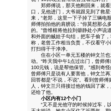
郑师傅说，那天他刚回来，就看
口，见他进门，大爷就跟见到了救星
来，“老郑，这里一下子掉了三辆电
师傅拍拍他的肩膀说：“你莫想那么
的。”曾维根将他拉到僻静处小声说
和外面的贼娃子勾结，把车子偷了，
称，老曾工作相当负责，不仅看守小
打扫得干干净净。
住在小区一单元五楼的钟文兰也
动。“昨天我中午1点过出门，曾师
100元钱，说是帮他保管。”感到奇
曾师傅只是说有人要害他，钟文兰再
回答都是“不说，不说”。看到曾师
人，钟文兰只得接过他的钱回了家，
还给了他。
小区内有12个小门
“又不是光他守的时候掉过车，以
王大姐说，她在小区住了近两年，期