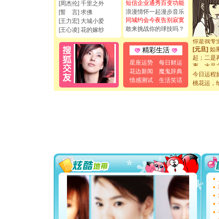
[圣诞节]
短信企业通秀百变功能
[周杰伦] 千里之外
如意,快乐
浪漫情怀一起漫步音乐
[誓 言] 求佛
[元旦]
看
同城约会今夜告别寂寞
[王力宏] 大城小爱
断电。爱
敢来挑战你的球技吗？
[王心凌] 花的嫁纱
你是我专
[元旦]
如
精彩生活
起；二是
离。水晶
星座运势
每日财运
[元旦]
当
花边新闻
魔鬼辞典
今日运程
泣，这痛
情感测试
生活笑话
桃花运，
卖了。水
[春节]
风
颜！冬去
道一声平
[春节]
传
片叶子是
送你一棵
[圣诞节]
你太多，
要平安！
[圣诞节]
能正大光明
都要快乐噢
[圣诞节]
如意,快乐
[元旦]
看
断电。爱