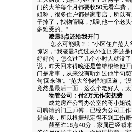
门的大爷每个月都要收50元看车费，
姐称，很多住户都是家带店，所以有1
子掉了，找物管嘛，找到他一个老头
多难受的。”
凌晨3点还给我开门
“怎么可能哦？！”小区住户范大
惊讶，“我凌晨3点过从外面回来还
好好的，怎么过了几个小时人就没了
说，昨天回来得晚还是曾维根给他开
门是常事，从来没有听到过他半句怨
句‘回来啦’。”范大爷惋惜地叹道，
竟然是最后一面，这么个老好人，太
物管公司：付2万元作安抚费
成龙房产公司办公室的蒋小姐说
司聘请的门卫师傅，已经为公司工作
是自杀，所以根据规定得不到工伤赔
截至昨18点40分，家属已经喊来