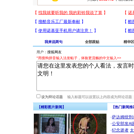
我来说两句
全部跟贴
精华
用户：
*用搜狗拼音输入法发帖子，体验更流畅的中文输入>>
设为辩论话题
【精彩图片新闻】
【热门新闻推
·
萨达姆绞刑
·
公安部发A
·
纪念逝者
太