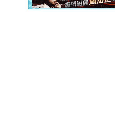
离。水晶
[元旦]
当
泣，这痛
卖了。水
[春节]
风
颜！冬去
道一声平
[春节]
传
片叶子是
送你一棵