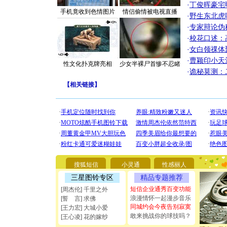
·
丁俊晖豪宅
手机竟收到色情图片
情侣偷情被电视直播
·
野生东北虎
·
专家辩论伪
·
校花口述：
·
女白领祼体
·
曹颖印小天
性文化扑克牌亮相
少女半裸尸首惨不忍睹
·
诡秘莫测：
【
相关链接
】
[圣诞节]
你太多，
搜狐短信
小灵通
性感丽人
要平安！
[圣诞节]
三星图铃专区
精品专题推荐
能正大光明
短信企业通秀百变功能
[周杰伦] 千里之外
都要快乐噢
浪漫情怀一起漫步音乐
[誓 言] 求佛
[圣诞节]
同城约会今夜告别寂寞
[王力宏] 大城小爱
如意,快乐
敢来挑战你的球技吗？
[王心凌] 花的嫁纱
[元旦]
看
断电。爱