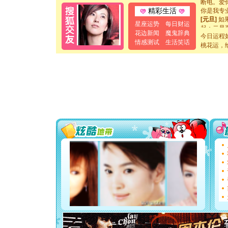
你是我专
精彩生活
[元旦]
如
星座运势
每日财运
起；二是
花边新闻
魔鬼辞典
离。水晶
今日运程
[元旦]
当
情感测试
生活笑话
桃花运，
泣，这痛
卖了。水
[春节]
风
颜！冬去
道一声平
[春节]
传
片叶子是
送你一棵
[圣诞节]
你太多，
要平安！
[圣诞节]
能正大光明
都要快乐噢
[圣诞节]
如意,快乐
[元旦]
看
断电。爱
你是我专
[元旦]
如
起；二是