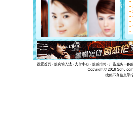
能正大光明
都要快乐噢
[圣诞节]
如意,快乐
[元旦]
看
断电。爱
你是我专
[元旦]
如
起；二是
离。水晶
[元旦]
当
泣，这痛
卖了。水
设置首页
-
搜狗输入法
-
支付中心
-
搜狐招聘
-
广告服务
-
客
[春节]
风
Copyright © 2018 Sohu.com I
颜！冬去
搜狐不良信息举
道一声平
[春节]
传
片叶子是
送你一棵