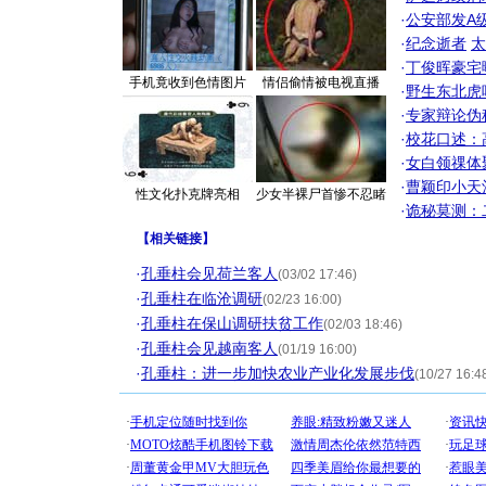
·
公安部发A
·
纪念逝者
太
·
丁俊晖豪宅
手机竟收到色情图片
情侣偷情被电视直播
·
野生东北虎
·
专家辩论伪
·
校花口述：
·
女白领祼体
·
曹颖印小天
性文化扑克牌亮相
少女半裸尸首惨不忍睹
·
诡秘莫测：
【
相关链接
】
·
孔垂柱会见荷兰客人
(03/02 17:46)
·
孔垂柱在临沧调研
(02/23 16:00)
·
孔垂柱在保山调研扶贫工作
(02/03 18:46)
·
孔垂柱会见越南客人
(01/19 16:00)
·
孔垂柱：进一步加快农业产业化发展步伐
(10/27 16:4
[圣诞节]