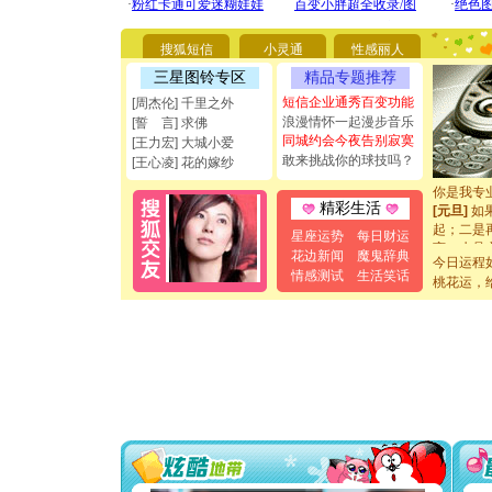
你太多，
要平安！
搜狐短信
小灵通
性感丽人
[圣诞节]
能正大光明
三星图铃专区
精品专题推荐
都要快乐噢
短信企业通秀百变功能
[周杰伦] 千里之外
[圣诞节]
浪漫情怀一起漫步音乐
[誓 言] 求佛
如意,快乐
同城约会今夜告别寂寞
[王力宏] 大城小爱
[元旦]
看
敢来挑战你的球技吗？
[王心凌] 花的嫁纱
断电。爱
你是我专
[元旦]
如
精彩生活
起；二是
星座运势
每日财运
离。水晶
花边新闻
魔鬼辞典
[元旦]
当
今日运程
情感测试
生活笑话
泣，这痛
桃花运，
卖了。水
[春节]
风
颜！冬去
道一声平
[春节]
传
片叶子是
送你一棵
[圣诞节]
你太多，
要平安！
[圣诞节]