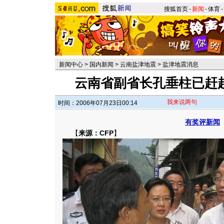
搜狐首页
-
新闻
-
体育
-
新闻中心
>
国内新闻
>
云南盐津地震
>
盐津地震消息
云南省副省长孔垂柱已赶赴
我来说两句
时间：2006年07月23日00:14
有奖评新闻
【
来源：CFP
】