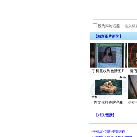
设为辩论话题
【精彩图片新闻】
手机竟收到色情图片
情侣
性文化扑克牌亮相
少女
【
相关链接
】