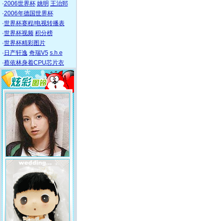
·
2006世界杯
姚明
王治郅
·
2006年德国世界杯
·
世界杯赛程/电视转播表
·
世界杯视频
积分榜
·
世界杯精彩图片
·
日产轩逸
奇瑞V5
s.h.e
·
蔡依林身着CPU芯片衣