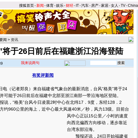
搜狐首页
-
新闻
-
体育
-
娱乐
-
财经
-
IT
-
汽车
-
房产
-
家居
-
女人
-
TV
-
Chin
要闻
>
资讯
”将于26日前后在福建浙江沿海登陆
我来说两句
39
有奖评新闻
电（记者郑良）来自福建省气象台的最新消息，台风“格美”将于24
并可能于26日前后在福建中北部至浙江南部一带沿海地区登陆。
，“格美”台风今日凌晨2时中心在北纬17．9度，东经128．2
方约960公里的海上，近中心最大风速40米／秒，风力13级。
目前台
风中心正以15公里／小时的速度
向西北偏西方向移动，逐步靠近
台湾东部沿海。
预报还说，24日开始福建省