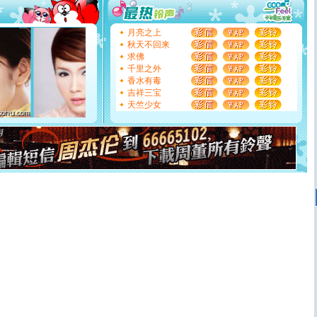
你太多，只有给你五千万：千万快乐！千万要健康！千万
要平安！千万要知足！千万不要忘记我！
[圣诞节]
不只这样的日子才会想起你,而是这样的日子才
月亮之上
能正大光明地骚扰你,告诉你,圣诞要快乐!新年要快乐!天天
秋天不回来
都要快乐噢!
求佛
[圣诞节]
奉上一颗祝福的心,在这个特别的日子里,愿幸福,
千里之外
如意,快乐,鲜花,一切美好的祝愿与你同在.圣诞快乐!
香水有毒
[元旦]
看到你我会触电；看不到你我要充电；没有你我会
吉祥三宝
断电。爱你是我职业，想你是我事业，抱你是我特长，吻
天竺少女
你是我专业！水晶之恋祝你新年快乐
[元旦]
如果上天让我许三个愿望，一是今生今世和你在一
起；二是再生再世和你在一起；三是三生三世和你不再分
离。水晶之恋祝你新年快乐
[元旦]
当我狠下心扭头离去那一刻，你在我身后无助地哭
泣，这痛楚让我明白我多么爱你。我转身抱住你：这猪不
卖了。水晶之恋祝你新年快乐。
[春节]
风柔雨润好月圆，半岛铁盒伴身边，每日尽显开心
颜！冬去春来似水如烟，劳碌人生需尽欢！听一曲轻歌，
道一声平安！新年吉祥万事如愿
[春节]
传说薰衣草有四片叶子：第一片叶子是信仰，第二
片叶子是希望，第三片叶子是爱情，第四片叶子是幸运。
送你一棵薰衣草，愿你新年快乐！