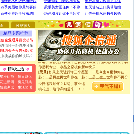
[圣诞节]
圣诞节到了，想想没什么送给你的，又不打算给
你太多，只有给你五千万：千万快乐！千万要健康！千万
要平安！千万要知足！千万不要忘记我！
通
性感丽人
[圣诞节]
不只这样的日子才会想起你,而是这样的日子才
精品专题推荐
能正大光明地骚扰你,告诉你,圣诞要快乐!新年要快乐!天天
都要快乐噢!
短信企业通秀百变功能
[圣诞节]
奉上一颗祝福的心,在这个特别的日子里,愿幸福,
浪漫情怀一起漫步音乐
如意,快乐,鲜花,一切美好的祝愿与你同在.圣诞快乐!
同城约会今夜告别寂寞
[元旦]
看到你我会触电；看不到你我要充电；没有你我会
敢来挑战你的球技吗？
断电。爱你是我职业，想你是我事业，抱你是我特长，吻
你是我专业！水晶之恋祝你新年快乐
精彩生活
[元旦]
如果上天让我许三个愿望，一是今生今世和你在一
起；二是再生再世和你在一起；三是三生三世和你不再分
星座运势
每日财运
离。水晶之恋祝你新年快乐
花边新闻
魔鬼辞典
今日运程如何？财运、事业运、
[元旦]
当我狠下心扭头离去那一刻，你在我身后无助地哭
情感测试
生活笑话
泣，这痛楚让我明白我多么爱你。我转身抱住你：这猪不
桃花运，给你详细道来！！！
卖了。水晶之恋祝你新年快乐。
[春节]
风柔雨润好月圆，半岛铁盒伴身边，每日尽显开心
颜！冬去春来似水如烟，劳碌人生需尽欢！听一曲轻歌，
道一声平安！新年吉祥万事如愿
[春节]
传说薰衣草有四片叶子：第一片叶子是信仰，第二
片叶子是希望，第三片叶子是爱情，第四片叶子是幸运。
送你一棵薰衣草，愿你新年快乐！
[圣诞节]
圣诞节到了，想想没什么送给你的，又不打算给