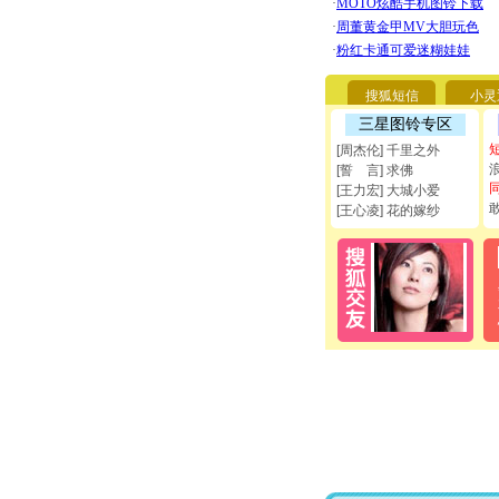
搜狐短信
小灵
三星图铃专区
[周杰伦] 千里之外
[誓 言] 求佛
[王力宏] 大城小爱
[王心凌] 花的嫁纱