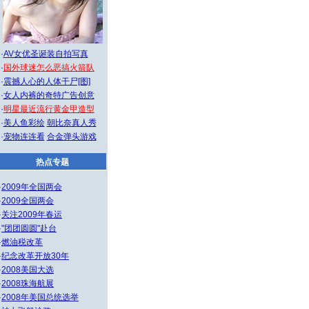
·
AV女优圣诞装自拍写真
·
国外球迷怎么恶搞火箭队
·
震撼人心的人体干尸[图]
·
女人内裤的奇特广告创意
·
明星最近流行黄金甲造型
·
美人鱼彩绘
朝比奈真人秀
·
宠物连连看
合金弹头游戏
热点专题
·
2009年全国两会
·
2009全国两会
·
关注2009年春运
·
"团团圆圆"赴台
·
燃油税改革
·
纪念改革开放30年
·
2008美国大选
·
2008珠海航展
·
2008年美国总统选举