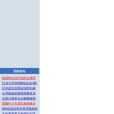
百姓论坛
·
泰国情侣流行拍的全裸照
·
21岁大学MM网络征友(图)
·
日本超女选秀必须亮内裤
·
台湾辣妹的激情艳舞表演
·
女星沙滩竟当众吻胸激情
·
曹颖印小天酒店激情曝光
·
MM浴室自拍完美浑圆身体
·
实拍泰国真正色情红灯区