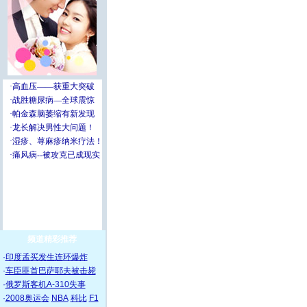
频道精彩推荐
·
印度孟买发生连环爆炸
·
车臣匪首巴萨耶夫被击毙
·
俄罗斯客机A-310失事
·
2008奥运会
NBA
科比
F1