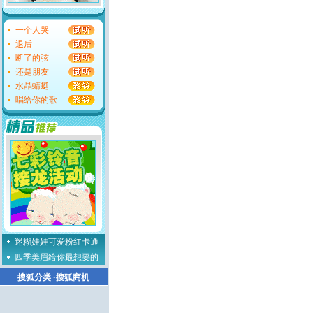
一个人哭
退后
断了的弦
还是朋友
水晶蜻蜓
唱给你的歌
迷糊娃娃可爱粉红卡通
四季美眉给你最想要的
搜狐分类
·
搜狐商机