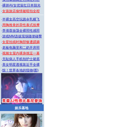
·
裸拼AV女优翁红日本脱光
·
女孩旅店偷情被暗拍全程
·
半裸女高空玩跳伞乳横飞
·
用胸推拿的异性泰式按摩
·
李倩蓉放荡全裸照性感照
·
游戏MM选拔现场随便碰臀
·
女星拍戏时胸部惨遭蹂躏
·
老板电脑里和二奶开房照
·
视频女屋内裸身挑逗一幕
·
无耻病人手机拍护士裙底
·
美女明星透视装近乎全裸
·
惊！世界各地的怪物(图)
娱乐基地