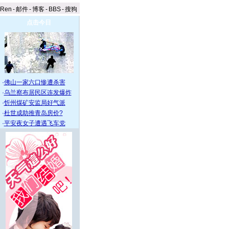
aRen
-
邮件
-
博客
-
BBS
-
搜狗
点击今日
·
佛山一家六口惨遭杀害
·
乌兰察布居民区连发爆炸
·
忻州煤矿安监局好气派
·
杜世成助推青岛房价?
·
平安夜女子遭遇飞车党