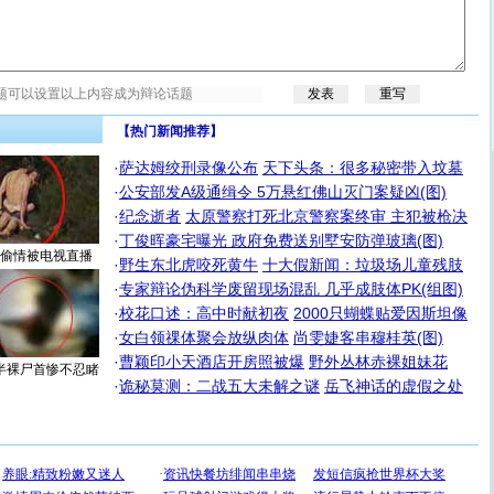
【热门新闻推荐】
·
萨达姆绞刑录像公布
天下头条：很多秘密带入坟墓
·
公安部发A级通缉令 5万悬红佛山灭门案疑凶(图)
·
纪念逝者
太原警察打死北京警察案终审 主犯被枪决
·
丁俊晖豪宅曝光 政府免费送别墅安防弹玻璃(图)
偷情被电视直播
·
野生东北虎咬死黄牛
十大假新闻：垃圾场儿童残肢
·
专家辩论伪科学废留现场混乱 几乎成肢体PK(组图)
·
校花口述：高中时献初夜
2000只蝴蝶贴爱因斯坦像
·
女白领祼体聚会放纵肉体
尚雯婕客串穆桂英(图)
·
曹颖印小天酒店开房照被爆
野外丛林赤裸姐妹花
半裸尸首惨不忍睹
·
诡秘莫测：二战五大未解之谜
岳飞神话的虚假之处