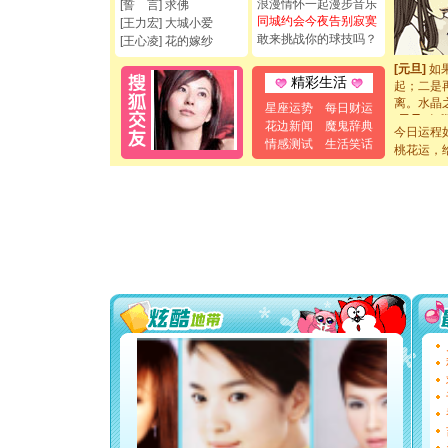
浪漫情怀一起漫步音乐
[誓 言] 求佛
[元旦]
看
同城约会今夜告别寂寞
[王力宏] 大城小爱
断电。爱
敢来挑战你的球技吗？
[王心凌] 花的嫁纱
你是我专
[元旦]
如
起；二是
精彩生活
离。水晶
星座运势
每日财运
[元旦]
当
花边新闻
魔鬼辞典
泣，这痛
今日运程
情感测试
生活笑话
卖了。水
桃花运，
[春节]
风
颜！冬去
道一声平
[春节]
传
片叶子是
送你一棵
[圣诞节]
你太多，
要平安！
[圣诞节]
能正大光明
都要快乐噢
[圣诞节]
如意,快乐
[元旦]
看
断电。爱
你是我专