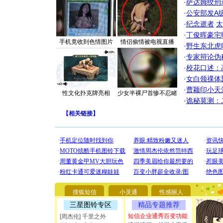
·
萨达姆绞刑
·
公安部发A
·
纪念逝者
太
·
丁俊晖豪宅
手机竟收到色情图片
情侣偷情被电视直播
·
野生东北虎
·
专家辩论伪
·
校花口述：
·
女白领祼体
·
曹颖印小天
性文化扑克牌亮相
少女半裸尸首惨不忍睹
·
诡秘莫测：
【
相关链接
】
[圣诞节]
你太多，
要平安！
[圣诞节]
搜狐短信
小灵通
性感丽人
能正大光明
都要快乐噢
三星图铃专区
精品专题推荐
[圣诞节]
短信企业通秀百变功能
[周杰伦] 千里之外
如意,快乐