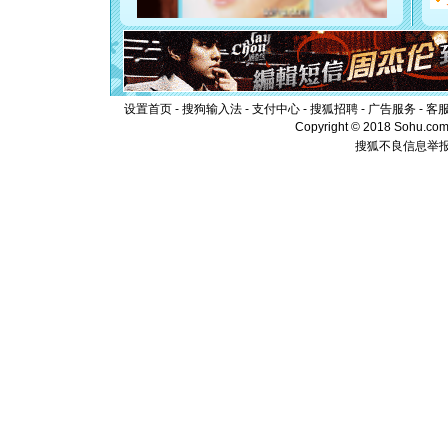
[元旦]
如
起；二是
离。水晶
[元旦]
当
泣，这痛
卖了。水
[春节]
风
设置首页
-
搜狗输入法
-
支付中心
-
搜狐招聘
-
广告服务
-
客
颜！冬去
Copyright © 2018 Sohu.com I
道一声平
搜狐不良信息举
[春节]
传
片叶子是
送你一棵