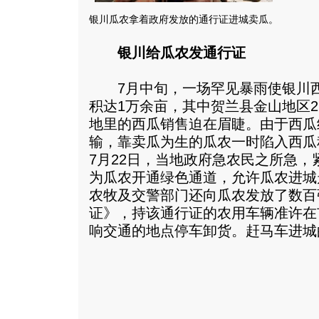
银川瓜农拿着政府发放的通行证进城卖瓜。
银川给瓜农发通行证
7月中旬，一场罕见暴雨使银川西
积达1万余亩，其中贺兰县金山地区21
地里的西瓜销售迫在眉睫。由于西瓜
输，靠卖瓜为生的瓜农一时陷入西瓜
7月22日，当地政府急农民之所急
为瓜农开通绿色通道，允许瓜农进城
农牧及交警部门还向瓜农发放了数百
证》，持该通行证的农用车辆准许在
响交通的地点停车卸货。
赶马车进城