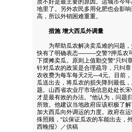
质不好是最主要的原因。运城市今年
地里了。另外农民多用化肥也会影响
高，所以外销困难重重。
措施 增大西瓜外调量
为帮助瓜农解决卖瓜难的问题，
快有了明确表态———交警?押瓜农
下摆摊卖瓜。原则上值勤交警“只纠章
针对瓜农的政策是合理疏导，只纠章
农收费为每车每天2元—4元。目前
瓜送出去，将瓜农的损失降到最低，
题。山西省农业厅市场信息处处长宋
才是最有效的办法。”他认为，问题
所致。他建议当地政府应该积极了解
加大西瓜向外调运的力度。政府在运
殊照顾，“以保证瓜农的车能出去，
西晚报》／供稿