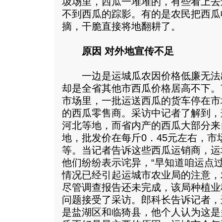
圾场里，西瓜一堆堆的，有些看上去
不到西瓜的踪影。有的是农民把西瓜
摘，干脆直接将地翻耕了。
原因 对外地宣传不足
一边是运城瓜农因价格低廉无法
却是全省其他市西瓜价格居高不下。
市场里，一批运送西瓜的货车停在市
的西瓜零售商。采访中记者了解到，
河北等地，而省内产的西瓜大部分来
地，批发价在每斤0．45元左右，市
等。当记者告诉这些西瓜运销商，运
他们纷纷表示诧异，“早知道咱运点
情况已经引起运城市农业局的注意，
尽管调查报告还未完成，该局种植业
问题接受了采访。郎科长告诉记者，
是盐湖区和临猗县，他个人认为这是