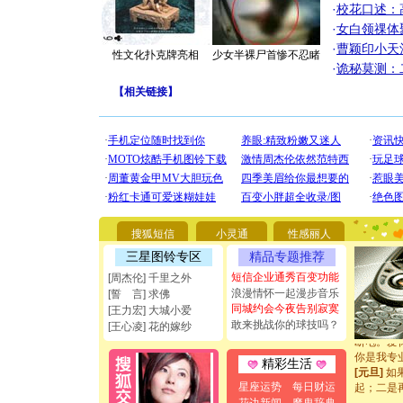
·
校花口述：
·
女白领祼体
·
曹颖印小天
性文化扑克牌亮相
少女半裸尸首惨不忍睹
·
诡秘莫测：
【
相关链接
】
[圣诞节]
你太多，
要平安！
搜狐短信
小灵通
性感丽人
[圣诞节]
三星图铃专区
精品专题推荐
能正大光明
都要快乐噢
短信企业通秀百变功能
[周杰伦] 千里之外
[圣诞节]
浪漫情怀一起漫步音乐
[誓 言] 求佛
如意,快乐
同城约会今夜告别寂寞
[王力宏] 大城小爱
[元旦]
看
敢来挑战你的球技吗？
[王心凌] 花的嫁纱
断电。爱
你是我专
精彩生活
[元旦]
如
起；二是
星座运势
每日财运
离。水晶