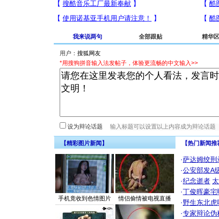
我来说两句
全部跟贴
精华
用户：
*用搜狗拼音输入法发帖子，体验更流畅的中文输入>>
设为辩论话题
【精彩图片新闻】
【热门新闻推
·
萨达姆绞刑
·
公安部发A
·
纪念逝者
太
·
丁俊晖豪宅
手机竟收到色情图片
情侣偷情被电视直播
·
野生东北虎
·
专家辩论伪