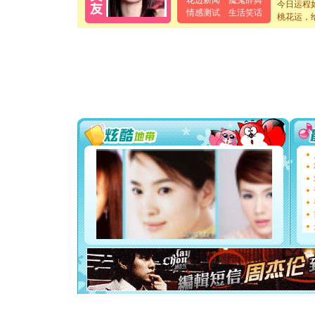
花边新闻
魔鬼辞典
今日运程
[元旦]
当
情感测试
生活笑话
桃花运，
泣，这痛
卖了。水
[春节]
风
颜！冬去
道一声平
[春节]
传
片叶子是
送你一棵
[圣诞节]
你太多，
要平安！
[圣诞节]
能正大光明
都要快乐噢
[圣诞节]
如意,快乐
[元旦]
看
断电。爱
你是我专
[元旦]
如
起；二是
离。水晶
[元旦]
当
泣，这痛
卖了。水