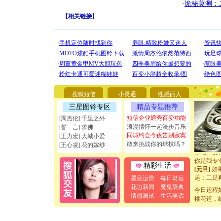
·
诡秘莫测：
【
相关链接
】
[圣诞节]
你太多，
要平安！
搜狐短信
小灵通
性感丽人
[圣诞节]
三星图铃专区
精品专题推荐
能正大光明
都要快乐噢
短信企业通秀百变功能
[周杰伦] 千里之外
[圣诞节]
浪漫情怀一起漫步音乐
[誓 言] 求佛
如意,快乐
同城约会今夜告别寂寞
[王力宏] 大城小爱
[元旦]
看
敢来挑战你的球技吗？
[王心凌] 花的嫁纱
断电。爱
你是我专
精彩生活
[元旦]
如
起；二是
星座运势
每日财运
离。水晶
花边新闻
魔鬼辞典
今日运程
[元旦]
当
情感测试
生活笑话
桃花运，
泣，这痛
卖了。水
[春节]
风