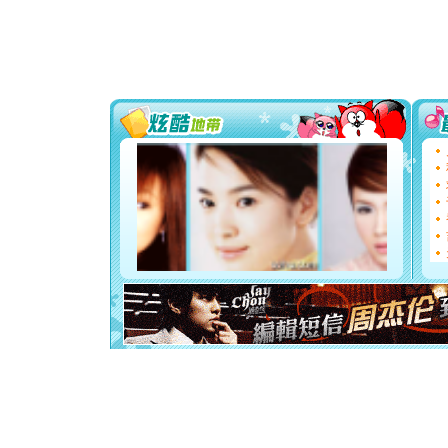
颜！冬去
道一声平
[春节]
传
片叶子是
送你一棵
[圣诞节]
你太多，
要平安！
[圣诞节]
能正大光明
都要快乐噢
[圣诞节]
如意,快乐
[元旦]
看
断电。爱
你是我专
[元旦]
如
起；二是
离。水晶
[元旦]
当
泣，这痛
卖了。水
[春节]
风
颜！冬去
道一声平
[春节]
传