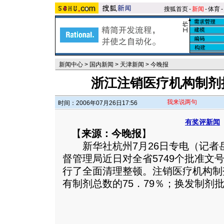
搜狐首页
-
新闻
-
体育
-
新闻中心
>
国内新闻
>
天津新闻
>
今晚报
浙江注销医疗机构制剂批
我来说两句
时间：2006年07月26日17:56
有奖评新闻
【
来源：今晚报
】
新华社杭州7月26日专电（记者
督管理局近日对全省5749个批准文
行了全面清理整顿。注销医疗机构制剂
有制剂总数的75．79％；换发制剂批