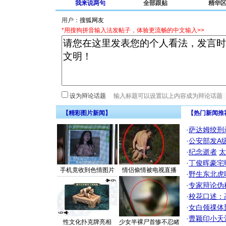
我来说两句
全部跟贴
精华
用户：
*用搜狗拼音输入法发帖子，体验更流畅的中文输入>>
设为辩论话题
【精彩图片新闻】
【热门新闻推
·
萨达姆绞刑
·
公安部发A
·
纪念逝者
太
·
丁俊晖豪宅
手机竟收到色情图片
情侣偷情被电视直播
·
野生东北虎
·
专家辩论伪
·
校花口述：
·
女白领祼体
·
曹颖印小天
性文化扑克牌亮相
少女半裸尸首惨不忍睹