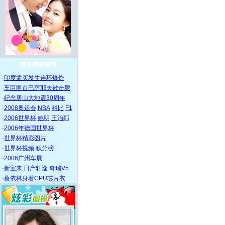
频道精彩推荐
·
印度孟买发生连环爆炸
·
车臣匪首巴萨耶夫被击毙
·
纪念唐山大地震30周年
·
2008奥运会
NBA
科比
F1
·
2006世界杯
姚明
王治郅
·
2006年德国世界杯
·
世界杯精彩图片
·
世界杯视频
积分榜
·
2006广州车展
·
新宝来
日产轩逸
奇瑞V5
·
蔡依林身着CPU芯片衣