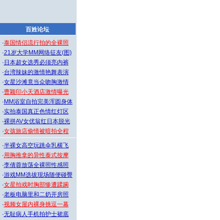
百姓论坛
·
泰国情侣流行拍的全裸照
·
21岁大学MM网络征友(图)
·
日本超女选秀必须亮内裤
·
台湾辣妹的激情艳舞表演
·
女星沙滩竟当众吻胸激情
·
曹颖印小天酒店激情曝光
·
MM浴室自拍完美浑圆身体
·
实拍泰国真正色情红灯区
·
裸拼AV女优翁红日本脱光
·
女孩旅店偷情被暗拍全程
·
半裸女高空玩跳伞乳横飞
·
用胸推拿的异性泰式按摩
·
李倩蓉放荡全裸照性感照
·
游戏MM选拔现场随便碰臀
·
女星拍戏时胸部惨遭蹂躏
·
老板电脑里和二奶开房照
·
视频女屋内裸身挑逗一幕
·
无耻病人手机拍护士裙底