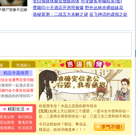
·
女白领祼体聚会放纵肉体
尚雯婕客串穆桂英(图)
·
曹颖印小天酒店开房照被爆
野外丛林赤裸姐妹花
半裸尸首惨不忍睹
·
诡秘莫测：二战五大未解之谜
岳飞神话的虚假之处
[圣诞节]
圣诞节到了，想想没什么送给你的，又不打算给
你太多，只有给你五千万：千万快乐！千万要健康！千万
要平安！千万要知足！千万不要忘记我！
通
性感丽人
[圣诞节]
不只这样的日子才会想起你,而是这样的日子才
能正大光明地骚扰你,告诉你,圣诞要快乐!新年要快乐!天天
精品专题推荐
都要快乐噢!
短信企业通秀百变功能
[圣诞节]
奉上一颗祝福的心,在这个特别的日子里,愿幸福,
浪漫情怀一起漫步音乐
如意,快乐,鲜花,一切美好的祝愿与你同在.圣诞快乐!
同城约会今夜告别寂寞
[元旦]
看到你我会触电；看不到你我要充电；没有你我会
敢来挑战你的球技吗？
断电。爱你是我职业，想你是我事业，抱你是我特长，吻
你是我专业！水晶之恋祝你新年快乐
[元旦]
如果上天让我许三个愿望，一是今生今世和你在一
精彩生活
起；二是再生再世和你在一起；三是三生三世和你不再分
星座运势
每日财运
离。水晶之恋祝你新年快乐
花边新闻
魔鬼辞典
[元旦]
当我狠下心扭头离去那一刻，你在我身后无助地哭
今日运程如何？财运、事业运、
情感测试
生活笑话
泣，这痛楚让我明白我多么爱你。我转身抱住你：这猪不
桃花运，给你详细道来！！！
卖了。水晶之恋祝你新年快乐。