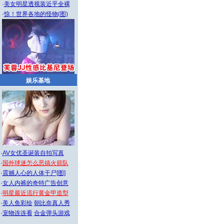
·
美女明星透视装近乎全裸
·
惊！世界各地的怪物(图)
娱乐基地
·
AV女优圣诞装自拍写真
·
国外球迷怎么恶搞火箭队
·
震撼人心的人体干尸[图]
·
女人内裤的奇特广告创意
·
明星最近流行黄金甲造型
·
美人鱼彩绘
朝比奈真人秀
·
宠物连连看
合金弹头游戏