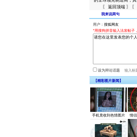
的全球领先制造商，其2
〖 返回顶端 〗 〖 
我来说两句
用户：
*用搜狗拼音输入法发帖子
设为辩论话题
【精彩图片新闻】
手机竟收到色情图片
情侣