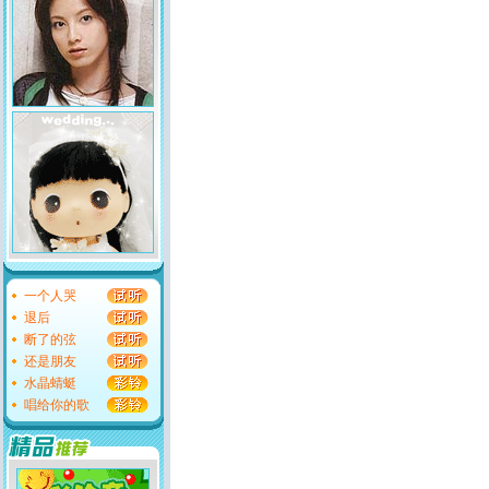
一个人哭
退后
断了的弦
还是朋友
水晶蜻蜓
唱给你的歌