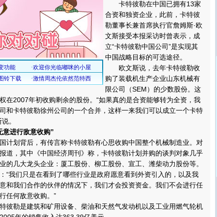
卡特彼勒在中国已拥有13家
合资和独资企业，此前，卡特彼
勒董事长兼首席执行官詹姆斯·欧
文斯接受本报采访时曾表示，成
立“卡特彼勒中国公司”是实现其
中国战略目标的可选途径。
欧文斯说，去年卡特彼勒收
购了装载机生产企业山东机械有
限公司（SEM）的少数股份。这
权在2007年初收购剩余的股份。“如果真的是合资能够转为全资，我
司和卡特彼勒徐州公司的一个合并，这样一来我们可以成立一个卡特
斯说。
无意进行敌意收购”
计划背后，有传言称卡特彼勒有心思收购中国整个机械制造业。对
报道，其中《中国经济周刊》称，卡特彼勒计划并购的谈判对象几乎
业的几大龙头企业：厦工股份、柳工股份、宣工、潍柴动力股份等。
“我们只是在看到了哪些行业是政府愿意看到外资引入的，以及我
意和我们合作的伙伴的情况下，我们才会投资资金。我们不会进行任
行任何敌意收购。”
彼勒是建筑和矿用设备、柴油和天然气发动机以及工业用燃气轮机