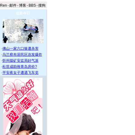
aRen
-
邮件
-
博客
-
BBS
-
搜狗
点击今日
·
佛山一家六口惨遭杀害
·
乌兰察布居民区连发爆炸
·
忻州煤矿安监局好气派
·
杜世成助推青岛房价?
·
平安夜女子遭遇飞车党