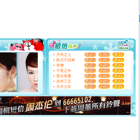
[春节]
风柔雨润好月圆，半岛铁盒伴身边，每日尽显开心
颜！冬去春来似水如烟，劳碌人生需尽欢！听一曲轻歌，
道一声平安！新年吉祥万事如愿
[春节]
传说薰衣草有四片叶子：第一片叶子是信仰，第二
片叶子是希望，第三片叶子是爱情，第四片叶子是幸运。
送你一棵薰衣草，愿你新年快乐！
[圣诞节]
圣诞节到了，想想没什么送给你的，又不打算给
你太多，只有给你五千万：千万快乐！千万要健康！千万
要平安！千万要知足！千万不要忘记我！
[圣诞节]
不只这样的日子才会想起你,而是这样的日子才
月亮之上
能正大光明地骚扰你,告诉你,圣诞要快乐!新年要快乐!天天
秋天不回来
都要快乐噢!
求佛
[圣诞节]
奉上一颗祝福的心,在这个特别的日子里,愿幸福,
千里之外
如意,快乐,鲜花,一切美好的祝愿与你同在.圣诞快乐!
香水有毒
[元旦]
看到你我会触电；看不到你我要充电；没有你我会
吉祥三宝
断电。爱你是我职业，想你是我事业，抱你是我特长，吻
天竺少女
你是我专业！水晶之恋祝你新年快乐
[元旦]
如果上天让我许三个愿望，一是今生今世和你在一
起；二是再生再世和你在一起；三是三生三世和你不再分
离。水晶之恋祝你新年快乐
[元旦]
当我狠下心扭头离去那一刻，你在我身后无助地哭
泣，这痛楚让我明白我多么爱你。我转身抱住你：这猪不
卖了。水晶之恋祝你新年快乐。
[春节]
风柔雨润好月圆，半岛铁盒伴身边，每日尽显开心
颜！冬去春来似水如烟，劳碌人生需尽欢！听一曲轻歌，
道一声平安！新年吉祥万事如愿