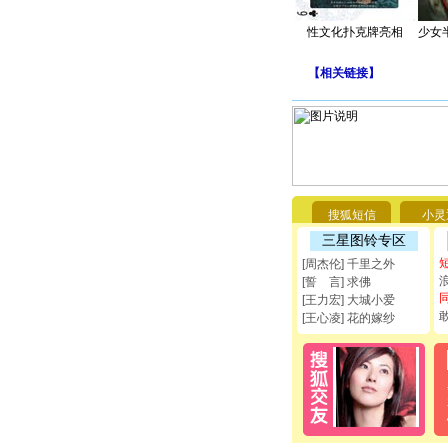
性文化扑克牌亮相
少女
【
相关链接
】
搜狐短信
小灵
三星图铃专区
[周杰伦] 千里之外
[誓 言] 求佛
[王力宏] 大城小爱
[王心凌] 花的嫁纱