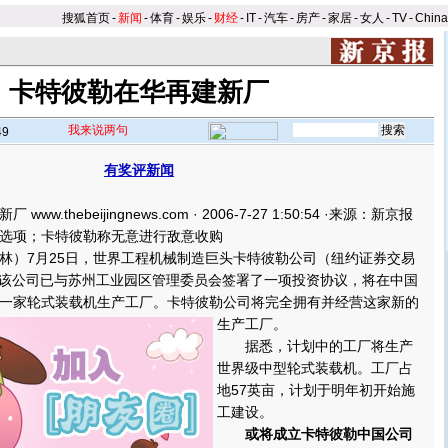
搜狐首页
-
新闻
-
体育
-
娱乐
-
财经
-
IT
-
汽车
-
房产
-
家居
-
女人
-
TV
-
Chin
卡特彼勒在华再建新厂
我来说两句
49
有奖评新闻
thebeijingnews.com · 2006-7-27 1:50:54 ·来源：新京报
选项；卡特彼勒称无意进行敌意收购
）7月25日，世界工程机械制造巨头卡特彼勒公司（纽约证券交易
：该公司已与苏州工业园区管理委员会签署了一项投资协议，将在中国
一家轮式装载机生产工厂。
卡特彼勒公司将完全拥有并经营这家新的
生产工厂。
据悉，计划中的工厂将生产
世界级中型轮式装载机。工厂占
地57英亩，计划于明年初开始施
工建设。
或将成立卡特彼勒中国公司