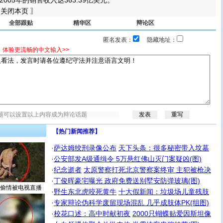
005年的销售收入达363.39亿美元。
关闭本页 〗
全部跟贴
精华区
辩论区
匿名发表：
隐藏地址：
，体验更流畅的中文输入>>
【热门新闻推荐】
·
萨达姆绞刑录像公布
天下头条：很多秘密带入坟墓
·
公安部发A级通缉令 5万悬红佛山灭门案疑凶(图)
·
纪念逝者
太原警察打死北京警察案终审 主犯被枪决
·
丁俊晖豪宅曝光 政府免费送别墅安防弹玻璃(图)
偷情被电视直播
·
野生东北虎咬死黄牛
十大假新闻：垃圾场儿童残肢
·
专家辩论伪科学废留现场混乱 几乎成肢体PK(组图)
·
校花口述：高中时献初夜
2000只蝴蝶贴爱因斯坦像